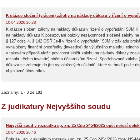
K otázce složení (vrácení) zálohy na náklady důkazu v řízení o vypo
10.04.2026 20:28
K otázce složení zálohy na náklady důkazu v řízení o vypořádání SJM K
na náklady důkazu K posuzování otázky nezákonnosti složené zálohy 
§ 127 odst. 4, § 142 OSŘ Je-li v řízení o vypořádání SJM v základu pro
vynaloženy finanční prostředky (investice) do výlučného majetku jednoho 
v takovém případě uložit povinnost složit zálohu na náklady důkazy zna
rozsahu těchto investic) oběma účastníkům řízení. Spotřebovaná záloha 
důkazu se zahrnuje do jím vynaložených nákladů, které se hradí podle ús
p
objektivně účastníkovi...
9be951-
Záznamy:
1 - 3 ze 191
Z judikatury Nejvyššího soudu
Nejvyšší soud v rozsudku sp. zn. 25 Cdo 2454/2025 opět neřeší defek
10.04.2026 20:46
Bohužel, ani v aktuálním rozsudku sp. zn. 25 Cdo 2454/2025 (zde: NS-Me