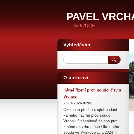
PAVEL VRCH
SOUDCE
Vyhledávání
O autorovi
Kárné řízení proti soudci Pavlu
Vrchovi
25.04.2026 07:06
Okolnosti předcházející podání
kárného návrhu proti soudci
Vrchovi * zásahová žaloba proti
změně rozvrhu práce Okresního
soudu ve Vyškově č. 5/2024 -