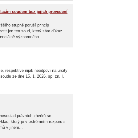
lacím soudem bez jejich provedení
ššího stupně poruší princip
tit jen ten soud, který sám důkaz
otenciálně významného...
, respektive nijak neodpoví na určitý
soudu ze dne 15. 1. 2026, sp. zn. I.
nesoulad právních závěrů se
klad, který je v extrémním rozporu s
mů v jiném...