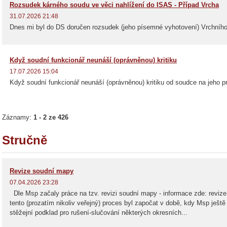
Rozsudek kárného soudu ve věci nahlížení do ISAS - Případ Vrcha
31.07.2026 21:48
Dnes mi byl do DS doručen rozsudek (jeho písemné vyhotovení) Vrchního
Když soudní funkcionář neunáší (oprávněnou) kritiku
17.07.2026 15:04
Když soudní funkcionář neunáší (oprávněnou) kritiku od soudce na jeho pr
Záznamy:
1 - 2 ze 426
Stručně
Revize soudní mapy
07.04.2026 23:28
Dle Msp začaly práce na tzv. revizi soudní mapy - informace zde: revize
tento (prozatím nikoliv veřejný) proces byl započat v době, kdy Msp ještě
stěžejní podklad pro rušení-slučování některých okresních...