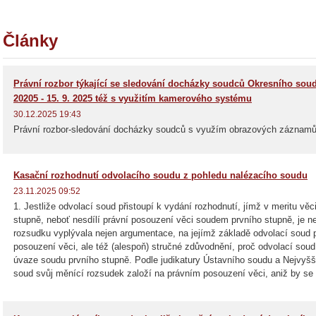
Články
Právní rozbor týkající se sledování docházky soudců Okresního soud
20205 - 15. 9. 2025 též s využitím kamerového systému
30.12.2025 19:43
Právní rozbor-sledování docházky soudců s využím obrazových záznamů
Kasační rozhodnutí odvolacího soudu z pohledu nalézacího soudu
23.11.2025 09:52
1. Jestliže odvolací soud přistoupí k vydání rozhodnutí, jímž v meritu vě
stupně, neboť nesdílí právní posouzení věci soudem prvního stupně, je n
d.htm
rozsudku vyplývala nejen argumentace, na jejímž základě odvolací soud p
posouzení věci, ale též (alespoň) stručné zdůvodnění, proč odvolací soud 
úvaze soudu prvního stupně. Podle judikatury Ústavního soudu a Nejvyšší
soud svůj měnící rozsudek založí na právním posouzení věci, aniž by se 