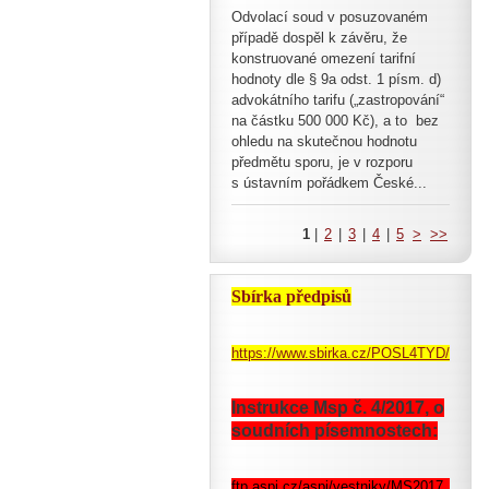
Odvolací soud v posuzovaném
případě dospěl k závěru, že
konstruované omezení tarifní
hodnoty dle § 9a odst. 1 písm. d)
advokátního tarifu („zastropování“
na částku 500 000 Kč), a to bez
ohledu na skutečnou hodnotu
předmětu sporu, je v rozporu
s ústavním pořádkem České...
1
|
2
|
3
|
4
|
5
>
>>
Sbírka předpisů
https://www.sbirka.cz/POSL4TYD/pohle
Instrukce Msp č. 4/2017, o
soudních písemnostech:
ftp.aspi.cz/aspi/vestniky/MS2017_4.pdf