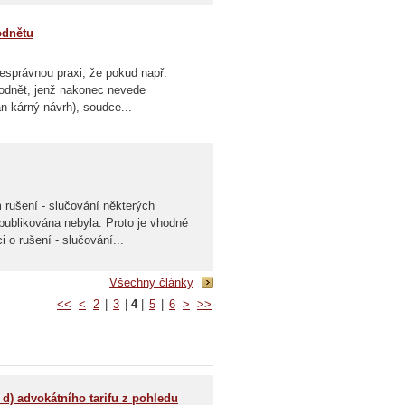
odnětu
nesprávnou praxi, že pokud např.
odnět, jenž nakonec nevede
n kárný návrh), soudce...
rušení - slučování některých
ublikována nebyla. Proto je vhodné
o rušení - slučování...
Všechny články
<<
<
2
|
3
|
4
|
5
|
6
>
>>
 d) advokátního tarifu z pohledu