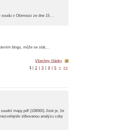
 soudu v Olomouci ze dne 15....
ávním blogu, může se stát,...
Všechny články
1
|
2
|
3
|
4
|
5
>
>>
 soudní mapy.pdf (108065) Jisté je, že
 nezveřejnilo slibovanou analýzu coby