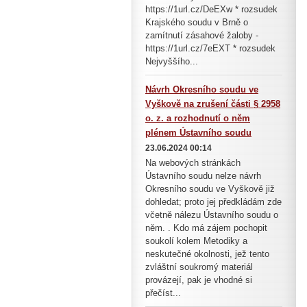
https://1url.cz/DeEXw * rozsudek
Krajského soudu v Brně o
zamítnutí zásahové žaloby -
https://1url.cz/7eEXT * rozsudek
Nejvyššího...
Návrh Okresního soudu ve
Vyškově na zrušení části § 2958
o. z. a rozhodnutí o něm
plénem Ústavního soudu
23.06.2024 00:14
Na webových stránkách
Ústavního soudu nelze návrh
Okresního soudu ve Vyškově již
dohledat; proto jej předkládám zde
včetně nálezu Ústavního soudu o
něm. . Kdo má zájem pochopit
soukolí kolem Metodiky a
neskutečné okolnosti, jež tento
zvláštní soukromý materiál
provázejí, pak je vhodné si
přečíst...