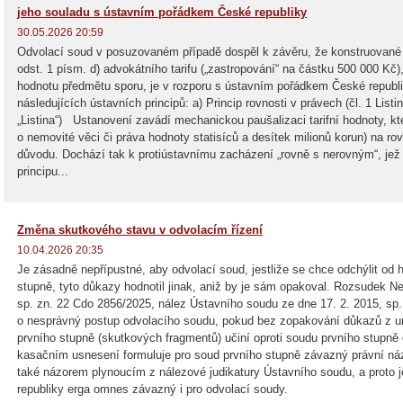
jeho souladu s ústavním pořádkem České republiky
30.05.2026 20:59
Odvolací soud v posuzovaném případě dospěl k závěru, že konstruované o
odst. 1 písm. d) advokátního tarifu („zastropování“ na částku 500 000 Kč
hodnotu předmětu sporu, je v rozporu s ústavním pořádkem České republi
následujících ústavních principů: a) Princip rovnosti v právech (čl. 1 List
„Listina“) Ustanovení zavádí mechanickou paušalizaci tarifní hodnoty, kte
o nemovité věci či práva hodnoty statisíců a desítek milionů korun) na r
důvodu. Dochází tak k protiústavnímu zacházení „rovně s nerovným“, jež
/WebSpreadSearch
principu...
Změna skutkového stavu v odvolacím řízení
10.04.2026 20:35
Je zásadně nepřípustné, aby odvolací soud, jestliže se chce odchýlit o
stupně, tyto důkazy hodnotil jinak, aniž by je sám opakoval. Rozsudek N
sp. zn. 22 Cdo 2856/2025, nález Ústavního soudu ze dne 17. 2. 2015, s
o nesprávný postup odvolacího soudu, pokud bez zopakování důkazů z urč
prvního stupně (skutkových fragmentů) učiní oproti soudu prvního stupně 
kasačním usnesení formuluje pro soud prvního stupně závazný právní náz
také názorem plynoucím z nálezové judikatury Ústavního soudu, a proto j
republiky erga omnes závazný i pro odvolací soudy.
-