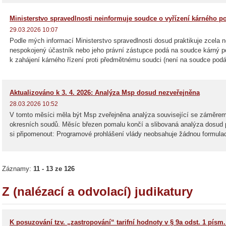
Ministerstvo spravedlnosti neinformuje soudce o vyřízení kárného p
29.03.2026 10:07
Podle mých informací Ministerstvo spravedlnosti dosud praktikuje zcela 
nespokojený účastník nebo jeho právní zástupce podá na soudce kárný p
k zahájení kárného řízení proti předmětnému soudci (není na soudce podá
Aktualizováno k 3. 4. 2026: Analýza Msp dosud nezveřejněna
28.03.2026 10:52
V tomto měsíci měla být Msp zveřejněna analýza související se záměrem 
okresních soudů. Měsíc březen pomalu končí a slibovaná analýza dosud p
si připomenout: Programové prohlášení vlády neobsahuje žádnou formulaci 
Záznamy:
11 - 13 ze 126
Z (nalézací a odvolací) judikatury
K posuzování tzv. „zastropování“ tarifní hodnoty v § 9a odst. 1 písm.