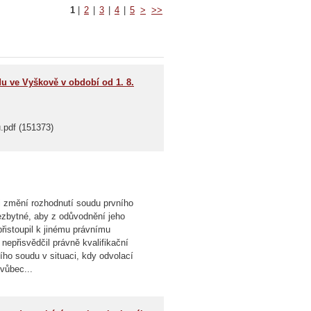
1
|
2
|
3
|
4
|
5
>
>>
u ve Vyškově v období od 1. 8.
.pdf (151373)
ci změní rozhodnutí soudu prvního
ezbytné, aby z odůvodnění jeho
řistoupil k jinému právnímu
nepřisvědčil právně kvalifikační
ho soudu v situaci, kdy odvolací
vůbec...