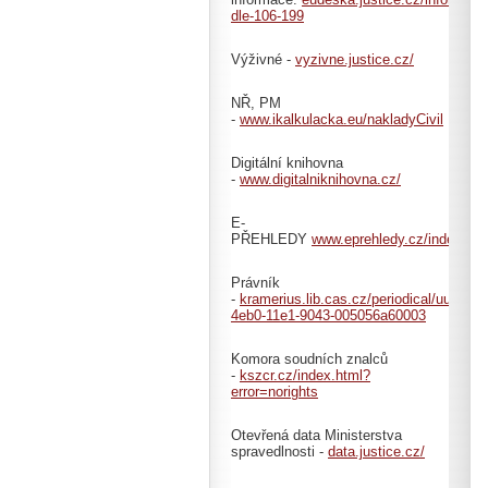
dle-106-199
Výživné -
vyzivne.justice.cz/
NŘ, PM
-
www.ikalkulacka.eu/nakladyCivil
Digitální knihovna
-
www.digitalniknihovna.cz/
E-
PŘEHLEDY
www.eprehledy.cz/index.ph
Právník
-
kramerius.lib.cas.cz/periodical/uuid:71
4eb0-11e1-9043-005056a60003
Komora soudních znalců
-
kszcr.cz/index.html?
error=norights
Otevřená data Ministerstva
spravedlnosti -
data.justice.cz/