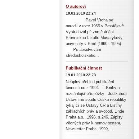
O autorovi
19.01.2010 22:24
Pavel Vrcha se
narodil v roce 1966 v Prostějově.
Vystudoval při zaměstnání
Právnickou fakultu Masarykovy
univerzity v Brně (1990 - 1995).
Po absolvování
středoškolského...
Publikační činnost
19.01.2010 22:23
Neúplný přehled publikační
činnosti od r. 1994 I. Knihy a
rozsáhlejší příspěvky Judikatura
Ústavního soudu České republiky
týkající se Ústavy ČR a Listiny
základních práv a svobod, Linde
Praha a.s., 1998, s.246. Zápisy
věcných práv k nemovitostem,
Newsletter Praha, 1999,...