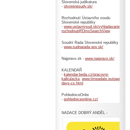
Slovenská judikatura
-
otvorenesudy.sk/
Rozhodnutí Ústavního soudu
Slovenské republiky
-
www.ustavnysud.sk/vyhladavanie-
rozhodnuti#!DmsSearchView
Soudní Rada Slovenské republiky
-
www.sudnarada.gov.sk/
Najpravo.sk -
www.najpravo.sk/
KALENDÁŘ
-
kalendar.beda.cz/pracovni-
kalkulacka
,
www.timeadate.eu/pages/cs/c
days-cs.html
PohledniceOnlie
-
pohledniceonline.cz/
NADACE DOBRÝ ANDĚL -