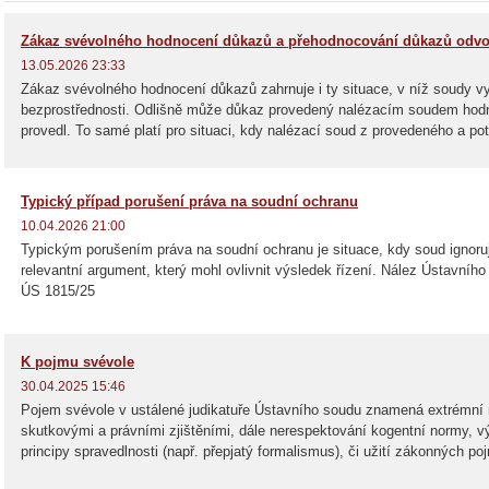
Zákaz svévolného hodnocení důkazů a přehodnocování důkazů odvo
13.05.2026 23:33
Zákaz svévolného hodnocení důkazů zahrnuje i ty situace, v níž soudy vy
bezprostřednosti. Odlišně může důkaz provedený nalézacím soudem hodno
provedl. To samé platí pro situaci, kdy nalézací soud z provedeného a p
Typický případ porušení práva na soudní ochranu
10.04.2026 21:00
Typickým porušením práva na soudní ochranu je situace, kdy soud ignoruje
relevantní argument, který mohl ovlivnit výsledek řízení. Nález Ústavního 
ÚS 1815/25
K pojmu svévole
30.04.2025 15:46
Pojem svévole v ustálené judikatuře Ústavního soudu znamená extrémní 
skutkovými a právními zjištěními, dále nerespektování kogentní normy, vý
principy spravedlnosti (např. přepjatý formalismus), či užití zákonných poj