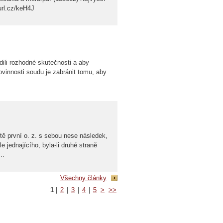
url.cz/keH4J
rdili rozhodné skutečnosti a aby
ovinnosti soudu je zabránit tomu, aby
tě první o. z. s sebou nese následek,
 jednajícího, byla-li druhé straně
..
Všechny články
1
|
2
|
3
|
4
|
5
>
>>