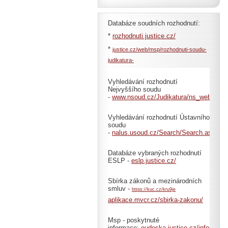
Databáze soudních rozhodnutí:
*
rozhodnuti.justice.cz/
*
justice.cz/web/msp/rozhodnuti-soudu-
judikatura-
Vyhledávání rozhodnutí
Nejvyššího soudu
-
www.nsoud.cz/Judikatura/ns_web.nsf
Vyhledávání rozhodnutí Ústavního
soudu
-
nalus.usoud.cz/Search/Search.aspx
Databáze vybraných rozhodnutí
ESLP -
eslp.justice.cz/
Sbírka zákonů a mezinárodních
smluv -
https://kuc.cz/kru9je
aplikace.mvcr.cz/sbirka-zakonu/
Msp - poskytnuté
informace:
eudeska.justice.cz/informace