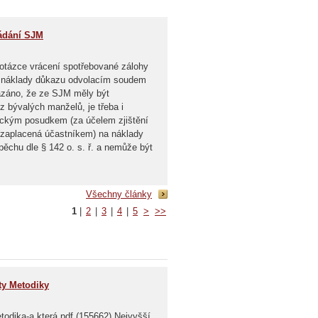
řádání SJM
 otázce vrácení spotřebované zálohy
na náklady důkazu odvolacím soudem
kázáno, že ze SJM měly být
z bývalých manželů, je třeba i
leckým posudkem (za účelem zjištění
(zaplacená účastníkem) na náklady
pěchu dle § 142 o. s. ř. a nemůže být
Všechny články
1
|
2
|
3
|
4
|
5
>
>>
ty Metodiky
todika-a která.pdf (155662) Nejvyšší