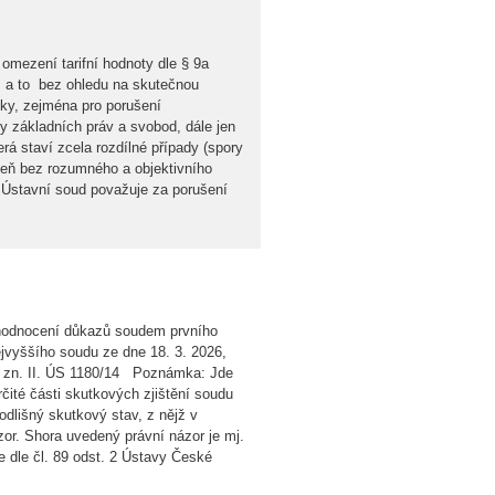
mezení tarifní hodnoty dle § 9a
), a to bez ohledu na skutečnou
ky, zejména pro porušení
iny základních práv a svobod, dále jen
rá staví zcela rozdílné případy (spory
oveň bez rozumného a objektivního
 Ústavní soud považuje za porušení
d hodnocení důkazů soudem prvního
ejvyššího soudu ze dne 18. 3. 2026,
p. zn. II. ÚS 1180/14 Poznámka: Jde
ité části skutkových zjištění soudu
odlišný skutkový stav, z nějž v
or. Shora uvedený právní názor je mj.
e dle čl. 89 odst. 2 Ústavy České