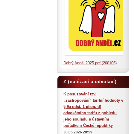
Dobrý Anděl 2025.pdf (200106)
Z (nalézací a odvolací)
judikatury
K posuzování tzv.
„zastropování“ tarifní hodnoty v
§ 9a odst. 1 písm. d)
advokátního tarifu z pohledu
jeho souladu s ústavním
pořádkem České republiky
30.05.2026 20:59