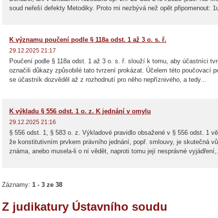
soud neřeší defekty Metodiky. Proto mi nezbývá než opět připomenout: 1
K významu poučení podle § 118a odst. 1 až 3 o. s. ř.
29.12.2025 21:17
Poučení podle § 118a odst. 1 až 3 o. s. ř. slouží k tomu, aby účastníci tv
označili důkazy způsobilé tato tvrzení prokázat. Účelem této poučovací p
se účastník dozvěděl až z rozhodnutí pro něho nepříznivého, a tedy...
K výkladu § 556 odst. 1 o. z. K jednání v omylu
29.12.2025 21:16
alculator-
§ 556 odst. 1, § 583 o. z. Výkladové pravidlo obsažené v § 556 odst. 1 vě
že konstitutivním prvkem právního jednání, popř. smlouvy, je skutečná vůle
známa, anebo musela-li o ní vědět, naproti tomu její nesprávné vyjádření,.
Záznamy:
1 - 3 ze 38
Z judikatury Ústavního soudu