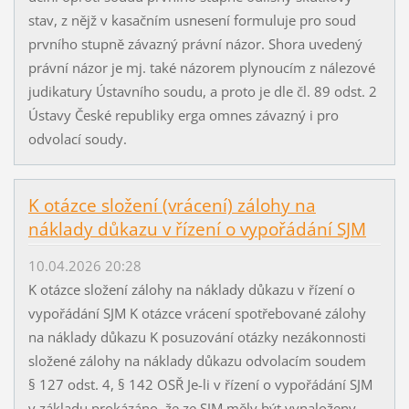
stav, z nějž v kasačním usnesení formuluje pro soud
prvního stupně závazný právní názor. Shora uvedený
právní názor je mj. také názorem plynoucím z nálezové
judikatury Ústavního soudu, a proto je dle čl. 89 odst. 2
Ústavy České republiky erga omnes závazný i pro
odvolací soudy.
K otázce složení (vrácení) zálohy na
náklady důkazu v řízení o vypořádání SJM
10.04.2026 20:28
K otázce složení zálohy na náklady důkazu v řízení o
vypořádání SJM K otázce vrácení spotřebované zálohy
na náklady důkazu K posuzování otázky nezákonnosti
složené zálohy na náklady důkazu odvolacím soudem
§ 127 odst. 4, § 142 OSŘ Je-li v řízení o vypořádání SJM
v základu prokázáno, že ze SJM měly být vynaloženy