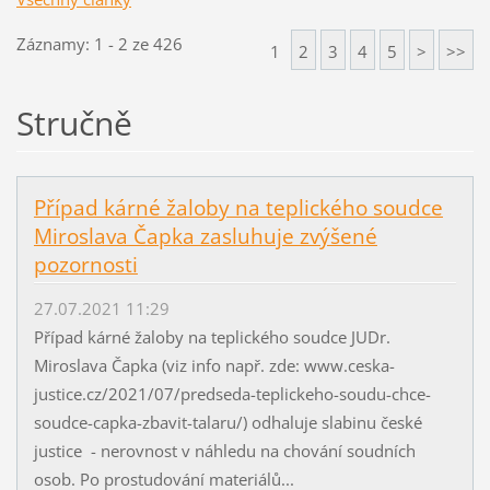
Záznamy: 1 - 2 ze 426
1
2
3
4
5
>
>>
Stručně
Případ kárné žaloby na teplického soudce
Miroslava Čapka zasluhuje zvýšené
pozornosti
27.07.2021 11:29
Případ kárné žaloby na teplického soudce JUDr.
Miroslava Čapka (viz info např. zde: www.ceska-
justice.cz/2021/07/predseda-teplickeho-soudu-chce-
soudce-capka-zbavit-talaru/) odhaluje slabinu české
justice - nerovnost v náhledu na chování soudních
osob. Po prostudování materiálů...