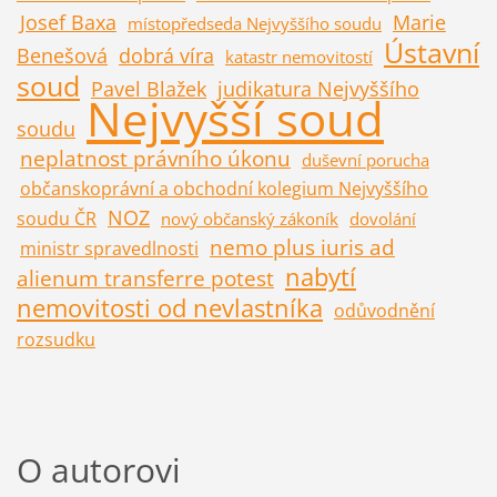
Josef Baxa
Marie
místopředseda Nejvyššího soudu
Ústavní
Benešová
dobrá víra
katastr nemovitostí
soud
Pavel Blažek
judikatura Nejvyššího
Nejvyšší soud
soudu
neplatnost právního úkonu
duševní porucha
občanskoprávní a obchodní kolegium Nejvyššího
NOZ
soudu ČR
nový občanský zákoník
dovolání
nemo plus iuris ad
ministr spravedlnosti
nabytí
alienum transferre potest
nemovitosti od nevlastníka
odůvodnění
rozsudku
O autorovi