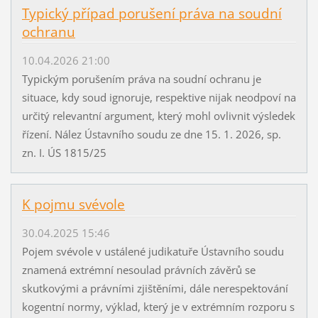
Typický případ porušení práva na soudní
ochranu
10.04.2026 21:00
Typickým porušením práva na soudní ochranu je
situace, kdy soud ignoruje, respektive nijak neodpoví na
určitý relevantní argument, který mohl ovlivnit výsledek
řízení. Nález Ústavního soudu ze dne 15. 1. 2026, sp.
zn. I. ÚS 1815/25
K pojmu svévole
30.04.2025 15:46
Pojem svévole v ustálené judikatuře Ústavního soudu
znamená extrémní nesoulad právních závěrů se
skutkovými a právními zjištěními, dále nerespektování
kogentní normy, výklad, který je v extrémním rozporu s