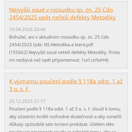
Nejvyšší soud v rozsudku sp. zn. 25 Cdo
2454/2025 opět neřeší defekty Metodiky
10.04.2026 20:46
Bohužel, ani v aktuálním rozsudku sp. zn. 25 Cdo
2454/2025 (zde: NS-Metodika-a která.pdf
(155662) Nejvyšší soud neřeší defekty Metodiky. Proto
mi nezbývá než opět připomenout: 1url.cz/keH4J
K významu poučení podle § 118a odst. 1 až
3 o. s. ř.
29.12.2025 21:17
Poučení podle § 118a odst. 1 až 3 o. s. ř. slouží k tomu,
aby účastníci tvrdili rozhodné skutečnosti a aby označili
důkazy způsobilé tato tvrzení prokázat. Účelem této
poučovací povinnosti soudu je zabránit tomu, aby se