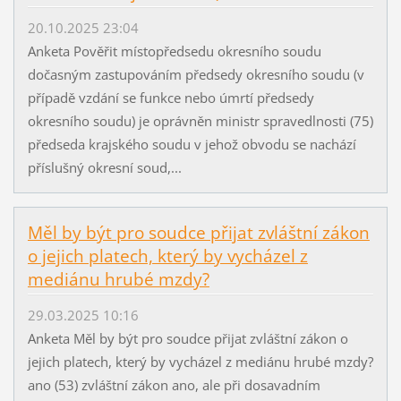
20.10.2025 23:04
Anketa Pověřit místopředsedu okresního soudu
dočasným zastupováním předsedy okresního soudu (v
případě vzdání se funkce nebo úmrtí předsedy
okresního soudu) je oprávněn ministr spravedlnosti (75)
předseda krajského soudu v jehož obvodu se nachází
příslušný okresní soud,...
Měl by být pro soudce přijat zvláštní zákon
o jejich platech, který by vycházel z
mediánu hrubé mzdy?
29.03.2025 10:16
Anketa Měl by být pro soudce přijat zvláštní zákon o
jejich platech, který by vycházel z mediánu hrubé mzdy?
ano (53) zvláštní zákon ano, ale při dosavadním