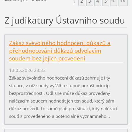
1
2
3
4
5
>
>>
Z judikatury Ústavního soudu
Zákaz svévolného hodnocení důkazů a
přehodnocování důkazů odvolacím
soudem bez jejich provedení
13.05.2026 23:33
Zákaz svévolného hodnocení důkazů zahrnuje i ty
situace, v níž soudy vyššího stupně poruší princip
bezprostřednosti. Odlišně může důkaz provedený
nalézacím soudem hodnotit jen ten soud, který sám
důkaz provedl. To samé platí pro situaci, kdy nalézací
soud z provedeného a potenciálně významného...