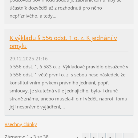
účastník dozvěděl až z rozhodnutí pro něho
nepříznivého, a tedy...
K výkladu § 556 odst. 1 o. z. K jednání v
omylu
29.12.2025 21:16
§ 556 odst. 1, § 583 o. z. Výkladové pravidlo obsažené v
§ 556 odst. 1 větě první o. z. s sebou nese následek, že
konstitutivním prvkem právního jednání, popř.
smlouvy, je skutečná vůle jednajícího, byla-li druhé
straně známa, anebo musela-li o ní vědět, naproti tomu
její nesprávné vyjádření,...
Všechny články
Záznamy: 1 - 3 ze 38