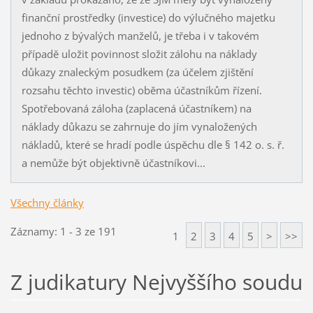
finanční prostředky (investice) do výlučného majetku
jednoho z bývalých manželů, je třeba i v takovém
případě uložit povinnost složit zálohu na náklady
důkazy znaleckým posudkem (za účelem zjištění
rozsahu těchto investic) oběma účastníkům řízení.
Spotřebovaná záloha (zaplacená účastníkem) na
náklady důkazu se zahrnuje do jím vynaložených
nákladů, které se hradí podle úspěchu dle § 142 o. s. ř.
a nemůže být objektivně účastníkovi...
Všechny články
Záznamy: 1 - 3 ze 191
1
2
3
4
5
>
>>
Z judikatury Nejvyššího soudu