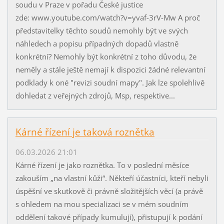
soudu v Praze v pořadu České justice
zde: www.youtube.com/watch?v=yvaf-3rV-Mw A proč
představitelky těchto soudů nemohly být ve svých
náhledech a popisu případných dopadů vlastně
konkrétní? Nemohly být konkrétní z toho důvodu, že
neměly a stále ještě nemají k dispozici žádné relevantní
podklady k oné "revizi soudní mapy". Jak lze spolehlivě
dohledat z veřejných zdrojů, Msp, respektive...
Kárné řízení je taková roznětka
06.03.2026 21:01
Kárné řízení je jako roznětka. To v poslední měsíce
zakouším „na vlastní kůži“. Někteří účastníci, kteří nebyli
úspěšní ve skutkově či právně složitějších věcí (a právě
s ohledem na mou specializaci se v mém soudním
oddělení takové případy kumulují), přistupují k podání