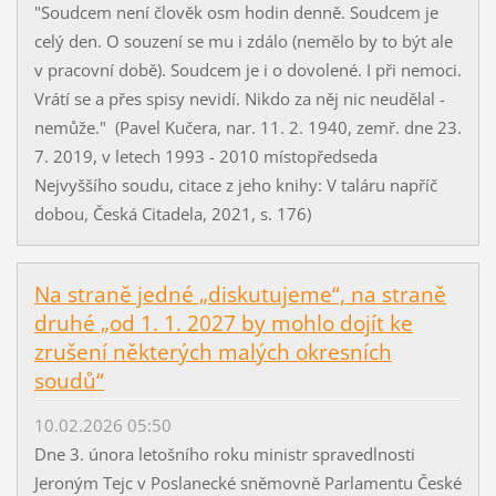
"Soudcem není člověk osm hodin denně. Soudcem je
celý den. O souzení se mu i zdálo (nemělo by to být ale
v pracovní době). Soudcem je i o dovolené. I při nemoci.
Vrátí se a přes spisy nevidí. Nikdo za něj nic neudělal -
nemůže." (Pavel Kučera, nar. 11. 2. 1940, zemř. dne 23.
7. 2019, v letech 1993 - 2010 místopředseda
Nejvyššího soudu, citace z jeho knihy: V taláru napříč
dobou, Česká Citadela, 2021, s. 176)
Na straně jedné „diskutujeme“, na straně
druhé „od 1. 1. 2027 by mohlo dojít ke
zrušení některých malých okresních
soudů“
10.02.2026 05:50
Dne 3. února letošního roku ministr spravedlnosti
Jeroným Tejc v Poslanecké sněmovně Parlamentu České