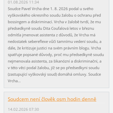
01.08.2026 11:34
Soudce Pavel Vrcha dne 1. 8. 2026 podal u svého
vyškovského okresního soudu žalobu o ochranu před
bossingem a diskriminací. Vrcha v žalobě tvrdí, že mu
předsedkyně soudu Dita Coufalová letos v březnu
odmítla jmenovat asistenta z důvodů, že Vrcha má
nedostatek sebereflexe vůči tamnímu vedení soudu, a
dále, že kritizuje justici na svém právním blogu. Vrcha
spatřuje popsané důvody, proč mu předsedkyně soudu
nejmenovala asistenta, za šikanózní a diskriminační, a
v této věci podal žalobu, jíž se po předsedkyni soudu
(zastupující vyškovský soud) domáhá omluvy. Soudce
Vrcha...
Soudcem není člověk osm hodin denně
14.02.2026 07:30