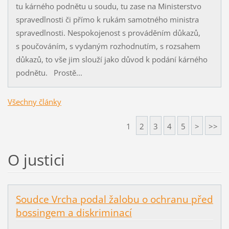
tu kárného podnětu u soudu, tu zase na Ministerstvo
spravedlnosti či přímo k rukám samotného ministra
spravedlnosti. Nespokojenost s prováděním důkazů,
s poučováním, s vydaným rozhodnutím, s rozsahem
důkazů, to vše jim slouží jako důvod k podání kárného
podnětu. Prostě...
Všechny články
1
2
3
4
5
>
>>
O justici
Soudce Vrcha podal žalobu o ochranu před
bossingem a diskriminací