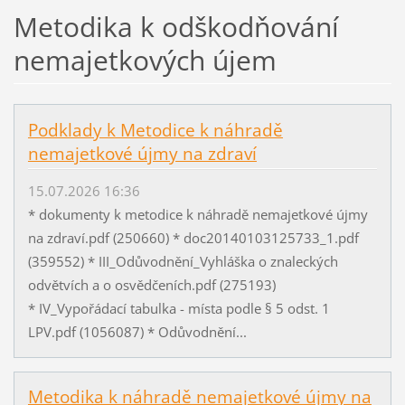
Metodika k odškodňování
nemajetkových újem
Podklady k Metodice k náhradě
nemajetkové újmy na zdraví
15.07.2026 16:36
* dokumenty k metodice k náhradě nemajetkové újmy
na zdraví.pdf (250660) * doc20140103125733_1.pdf
(359552) * III_Odůvodnění_Vyhláška o znaleckých
odvětvích a o osvědčeních.pdf (275193)
* IV_Vypořádací tabulka - místa podle § 5 odst. 1
LPV.pdf (1056087) * Odůvodnění...
Metodika k náhradě nemajetkové újmy na