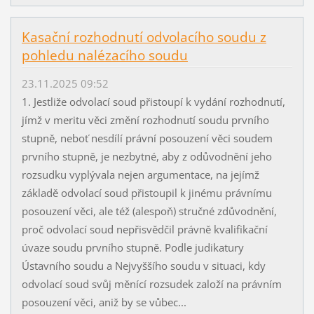
Kasační rozhodnutí odvolacího soudu z
pohledu nalézacího soudu
23.11.2025 09:52
1. Jestliže odvolací soud přistoupí k vydání rozhodnutí,
jímž v meritu věci změní rozhodnutí soudu prvního
stupně, neboť nesdílí právní posouzení věci soudem
prvního stupně, je nezbytné, aby z odůvodnění jeho
rozsudku vyplývala nejen argumentace, na jejímž
základě odvolací soud přistoupil k jinému právnímu
posouzení věci, ale též (alespoň) stručné zdůvodnění,
proč odvolací soud nepřisvědčil právně kvalifikační
úvaze soudu prvního stupně. Podle judikatury
Ústavního soudu a Nejvyššího soudu v situaci, kdy
odvolací soud svůj měnící rozsudek založí na právním
posouzení věci, aniž by se vůbec...