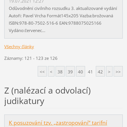
19.07.2021 12:27
Odůvodnění civilního rozsudku 3. aktualizované vydání
Autoři: Pavel Vrcha Formát145x205 Vazba:brožovaná
ISBN:978-80-7502-516-6 EAN:9788075025166
Vydáno:červenec...
Všechny články
Záznamy: 121 - 123 ze 126
<<
<
38
39
40
41
42
>
>>
Z (nalézací a odvolací)
judikatury
K posuzování tzv. „zastropování“ tarifní