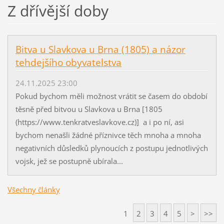
Z dřívější doby
Bitva u Slavkova u Brna (1805) a názor
tehdejšího obyvatelstva
24.11.2025 23:00
Pokud bychom měli možnost vrátit se časem do období
těsně před bitvou u Slavkova u Brna [1805
(https://www.tenkratveslavkove.cz)] a i po ní, asi
bychom nenašli žádné příznivce těch mnoha a mnoha
negativních důsledků plynoucích z postupu jednotlivých
vojsk, jež se postupně ubírala...
Všechny články
1
2
3
4
5
>
>>