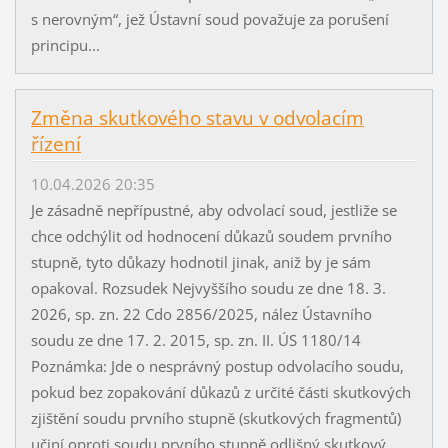
s nerovným“, jež Ústavní soud považuje za porušení
principu...
Změna skutkového stavu v odvolacím
řízení
10.04.2026 20:35
Je zásadně nepřípustné, aby odvolací soud, jestliže se
chce odchýlit od hodnocení důkazů soudem prvního
stupně, tyto důkazy hodnotil jinak, aniž by je sám
opakoval. Rozsudek Nejvyššího soudu ze dne 18. 3.
2026, sp. zn. 22 Cdo 2856/2025, nález Ústavního
soudu ze dne 17. 2. 2015, sp. zn. II. ÚS 1180/14
Poznámka: Jde o nesprávný postup odvolacího soudu,
pokud bez zopakování důkazů z určité části skutkových
zjištění soudu prvního stupně (skutkových fragmentů)
učiní oproti soudu prvního stupně odlišný skutkový