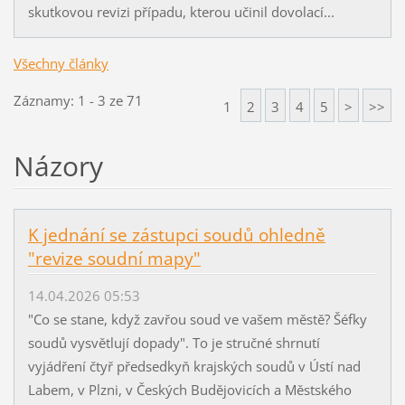
skutkovou revizi případu, kterou učinil dovolací...
Všechny články
Záznamy: 1 - 3 ze 71
1
2
3
4
5
>
>>
Názory
K jednání se zástupci soudů ohledně
"revize soudní mapy"
14.04.2026 05:53
"Co se stane, když zavřou soud ve vašem městě? Šéfky
soudů vysvětlují dopady". To je stručné shrnutí
vyjádření čtyř předsedkyň krajských soudů v Ústí nad
Labem, v Plzni, v Českých Budějovicích a Městského