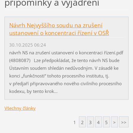
připomínky a vyjádření
Návrh Nejvyššího soudu na zrušení
ustanovení o koncentraci řízení v OSŘ
30.10.2025 06:24
návrh NS na zrušení ustanovení o koncentraci řízení.pdf
(4808087) Lze předpokládat, že tento návrh NS bude
Ústavním soudem shledán nedůvodným. V zásadě ke
konci „funkčnosti“ tohoto procesního institutu, tj.
v předjaří připravovaného nového civilního procesního
kodexu, by tento krok...
Všechny články
1
2
3
4
5
>
>>