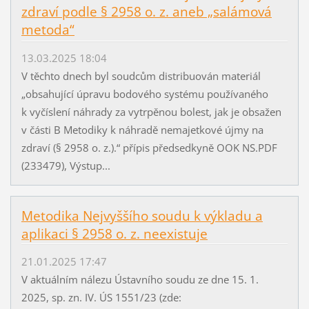
zdraví podle § 2958 o. z. aneb „salámová
metoda“
13.03.2025 18:04
V těchto dnech byl soudcům distribuován materiál
„obsahující úpravu bodového systému používaného
k vyčíslení náhrady za vytrpěnou bolest, jak je obsažen
v části B Metodiky k náhradě nemajetkové újmy na
zdraví (§ 2958 o. z.).“ přípis předsedkyně OOK NS.PDF
(233479), Výstup...
Metodika Nejvyššího soudu k výkladu a
aplikaci § 2958 o. z. neexistuje
21.01.2025 17:47
V aktuálním nálezu Ústavního soudu ze dne 15. 1.
2025, sp. zn. IV. ÚS 1551/23 (zde: