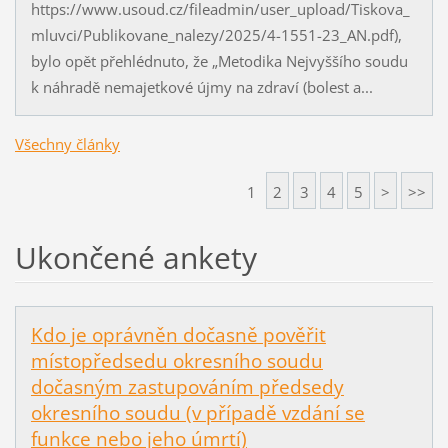
https://www.usoud.cz/fileadmin/user_upload/Tiskova_
mluvci/Publikovane_nalezy/2025/4-1551-23_AN.pdf),
bylo opět přehlédnuto, že „Metodika Nejvyššího soudu
k náhradě nemajetkové újmy na zdraví (bolest a...
Všechny články
1
2
3
4
5
>
>>
Ukončené ankety
Kdo je oprávněn dočasně pověřit
místopředsedu okresního soudu
dočasným zastupováním předsedy
okresního soudu (v případě vzdání se
funkce nebo jeho úmrtí)