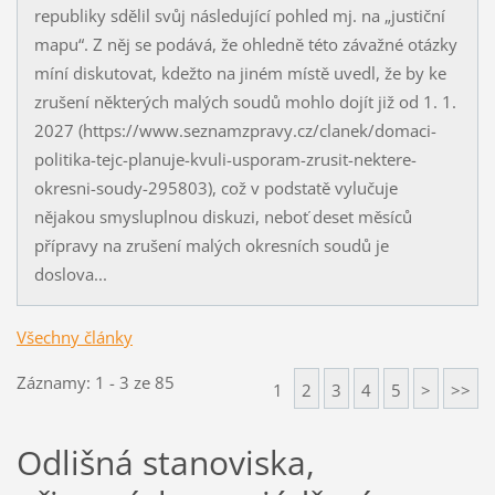
republiky sdělil svůj následující pohled mj. na „justiční
mapu“. Z něj se podává, že ohledně této závažné otázky
míní diskutovat, kdežto na jiném místě uvedl, že by ke
zrušení některých malých soudů mohlo dojít již od 1. 1.
2027 (https://www.seznamzpravy.cz/clanek/domaci-
politika-tejc-planuje-kvuli-usporam-zrusit-nektere-
okresni-soudy-295803), což v podstatě vylučuje
nějakou smysluplnou diskuzi, neboť deset měsíců
přípravy na zrušení malých okresních soudů je
doslova...
Všechny články
Záznamy: 1 - 3 ze 85
1
2
3
4
5
>
>>
Odlišná stanoviska,