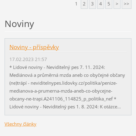
1
2
3
4
5
>
>>
Noviny
Noviny - příspěvky
17.02.2023 21:57
* Lidové noviny - Neviditelný pes 7. 11. 2024:
Mediánová a průměrná mzda aneb co obyčejné občany
(ne)trápí - neviditelnypes.lidovky.cz/politika/penize-
medianova-a-prumerna-mzda-aneb-co-obycejne-
obcany-ne-trapi.A241106_114825_p_politika_nef *
Lidové noviny - Neviditelný pes 1. 8. 2024: K otázce...
Všechny články