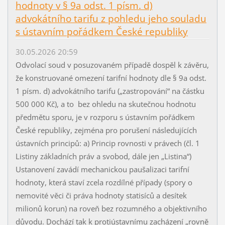
hodnoty v § 9a odst. 1 písm. d)
advokátního tarifu z pohledu jeho souladu
s ústavním pořádkem České republiky
30.05.2026 20:59
Odvolací soud v posuzovaném případě dospěl k závěru,
že konstruované omezení tarifní hodnoty dle § 9a odst.
1 písm. d) advokátního tarifu („zastropování“ na částku
500 000 Kč), a to bez ohledu na skutečnou hodnotu
předmětu sporu, je v rozporu s ústavním pořádkem
České republiky, zejména pro porušení následujících
ústavních principů: a) Princip rovnosti v právech (čl. 1
Listiny základních práv a svobod, dále jen „Listina“)
Ustanovení zavádí mechanickou paušalizaci tarifní
hodnoty, která staví zcela rozdílné případy (spory o
nemovité věci či práva hodnoty statisíců a desítek
milionů korun) na roveň bez rozumného a objektivního
důvodu. Dochází tak k protiústavnímu zacházení „rovně