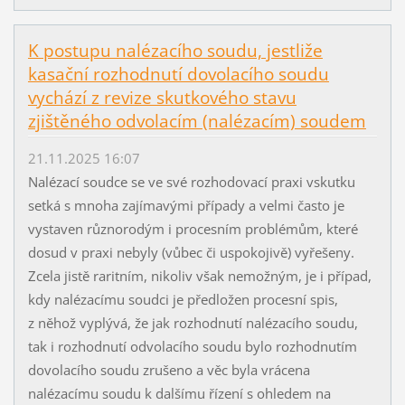
K postupu nalézacího soudu, jestliže
kasační rozhodnutí dovolacího soudu
vychází z revize skutkového stavu
zjištěného odvolacím (nalézacím) soudem
21.11.2025 16:07
Nalézací soudce se ve své rozhodovací praxi vskutku
setká s mnoha zajímavými případy a velmi často je
vystaven různorodým i procesním problémům, které
dosud v praxi nebyly (vůbec či uspokojivě) vyřešeny.
Zcela jistě raritním, nikoliv však nemožným, je i případ,
kdy nalézacímu soudci je předložen procesní spis,
z něhož vyplývá, že jak rozhodnutí nalézacího soudu,
tak i rozhodnutí odvolacího soudu bylo rozhodnutím
dovolacího soudu zrušeno a věc byla vrácena
nalézacímu soudu k dalšímu řízení s ohledem na