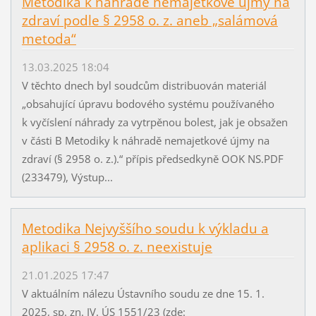
Metodika k náhradě nemajetkové újmy na
zdraví podle § 2958 o. z. aneb „salámová
metoda“
13.03.2025 18:04
V těchto dnech byl soudcům distribuován materiál
„obsahující úpravu bodového systému používaného
k vyčíslení náhrady za vytrpěnou bolest, jak je obsažen
v části B Metodiky k náhradě nemajetkové újmy na
zdraví (§ 2958 o. z.).“ přípis předsedkyně OOK NS.PDF
(233479), Výstup...
Metodika Nejvyššího soudu k výkladu a
aplikaci § 2958 o. z. neexistuje
21.01.2025 17:47
V aktuálním nálezu Ústavního soudu ze dne 15. 1.
2025, sp. zn. IV. ÚS 1551/23 (zde: