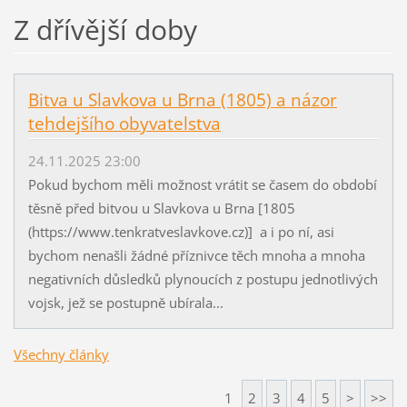
Z dřívější doby
Bitva u Slavkova u Brna (1805) a názor
tehdejšího obyvatelstva
24.11.2025 23:00
Pokud bychom měli možnost vrátit se časem do období
těsně před bitvou u Slavkova u Brna [1805
(https://www.tenkratveslavkove.cz)] a i po ní, asi
bychom nenašli žádné příznivce těch mnoha a mnoha
negativních důsledků plynoucích z postupu jednotlivých
vojsk, jež se postupně ubírala...
Všechny články
1
2
3
4
5
>
>>