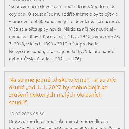
"Soudcem není člověk osm hodin denně. Soudcem je
celý den. O souzení se mu i zdálo (nemělo by to být ale
v pracovní době). Soudcem je i o dovolené. I při nemoci.
Vrátí se a přes spisy nevidí. Nikdo za něj nic neudělal -
nemůže." (Pavel Kučera, nar. 11. 2. 1940, zemř. dne 23.
7. 2019, v letech 1993 - 2010 místopředseda
Nejvyššího soudu, citace z jeho knihy: V taláru napříč
dobou, Česká Citadela, 2021, s. 176)
Na straně jedné „diskutujeme“, na straně
druhé „od 1. 1. 2027 by mohlo dojít ke
zrušení některých malých okresních
soudů“
10.02.2026 05:50
Dne 3. února letošního roku ministr spravedlnosti
Jeroným Tejc v Poslanecké sněmovně Parlamentu České