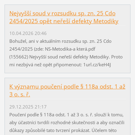
Nejvyšší soud v rozsudku sp. zn. 25 Cdo
2454/2025 opět neřeší defekty Metodiky
10.04.2026 20:46
Bohužel, ani v aktuálním rozsudku sp. zn. 25 Cdo
2454/2025 (zde: NS-Metodika-a která.pdf
(155662) Nejvyšší soud neřeší defekty Metodiky. Proto
mi nezbývá než opět připomenout: 1url.cz/keH4J
K významu poučení podle § 118a odst. 1 až
3 o. s. ř.
29.12.2025 21:17
Poučení podle § 118a odst. 1 až 3 o. s. ř. slouží k tomu,
aby účastníci tvrdili rozhodné skutečnosti a aby označili
důkazy způsobilé tato tvrzení prokázat. Účelem této