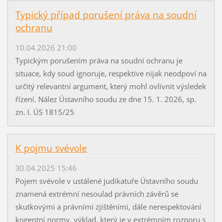
Typický případ porušení práva na soudní
ochranu
10.04.2026 21:00
Typickým porušením práva na soudní ochranu je
situace, kdy soud ignoruje, respektive nijak neodpoví na
určitý relevantní argument, který mohl ovlivnit výsledek
řízení. Nález Ústavního soudu ze dne 15. 1. 2026, sp.
zn. I. ÚS 1815/25
K pojmu svévole
30.04.2025 15:46
Pojem svévole v ustálené judikatuře Ústavního soudu
znamená extrémní nesoulad právních závěrů se
skutkovými a právními zjištěními, dále nerespektování
kogentní normy, výklad, který je v extrémním rozporu s