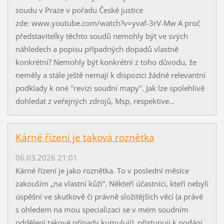
soudu v Praze v pořadu České justice
zde: www.youtube.com/watch?v=yvaf-3rV-Mw A proč
představitelky těchto soudů nemohly být ve svých
náhledech a popisu případných dopadů vlastně
konkrétní? Nemohly být konkrétní z toho důvodu, že
neměly a stále ještě nemají k dispozici žádné relevantní
podklady k oné "revizi soudní mapy". Jak lze spolehlivě
dohledat z veřejných zdrojů, Msp, respektive...
Kárné řízení je taková roznětka
06.03.2026 21:01
Kárné řízení je jako roznětka. To v poslední měsíce
zakouším „na vlastní kůži“. Někteří účastníci, kteří nebyli
úspěšní ve skutkově či právně složitějších věcí (a právě
s ohledem na mou specializaci se v mém soudním
oddělení takové případy kumulují), přistupují k podání