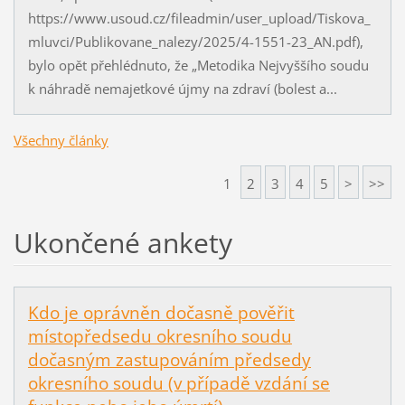
https://www.usoud.cz/fileadmin/user_upload/Tiskova_
mluvci/Publikovane_nalezy/2025/4-1551-23_AN.pdf),
bylo opět přehlédnuto, že „Metodika Nejvyššího soudu
k náhradě nemajetkové újmy na zdraví (bolest a...
Všechny články
1
2
3
4
5
>
>>
Ukončené ankety
Kdo je oprávněn dočasně pověřit
místopředsedu okresního soudu
dočasným zastupováním předsedy
okresního soudu (v případě vzdání se