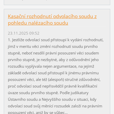
Kasační rozhodnutí odvolacího soudu z
pohledu nalézacího soudu
23.11.2025 09:52
1. Jestliže odvolací soud přistoupí k vydání rozhodnutí,
jímž v meritu věci změní rozhodnutí soudu prvního
stupně, neboť nesdílí právní posouzení věci soudem
prvního stupně, je nezbytné, aby z odůvodnění jeho
rozsudku vyplývala nejen argumentace, na jejímž
základě odvolací soud přistoupil k jinému právnímu
posouzení věci, ale též (alespoň) stručné zdůvodnění,
proč odvolací soud nepřisvědčil právně kvalifikační
úvaze soudu prvního stupně. Podle judikatury
Ústavního soudu a Nejvyššího soudu v situaci, kdy
odvolací soud svůj měnící rozsudek založí na právním
posouzení věci, aniž by se vůbec...