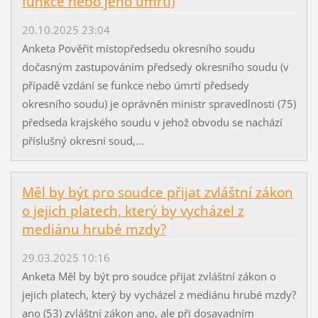
funkce nebo jeho úmrtí)
20.10.2025 23:04
Anketa Pověřit místopředsedu okresního soudu
dočasným zastupováním předsedy okresního soudu (v
případě vzdání se funkce nebo úmrtí předsedy
okresního soudu) je oprávněn ministr spravedlnosti (75)
předseda krajského soudu v jehož obvodu se nachází
příslušný okresní soud,...
Měl by být pro soudce přijat zvláštní zákon
o jejich platech, který by vycházel z
mediánu hrubé mzdy?
29.03.2025 10:16
Anketa Měl by být pro soudce přijat zvláštní zákon o
jejich platech, který by vycházel z mediánu hrubé mzdy?
ano (53) zvláštní zákon ano, ale při dosavadním