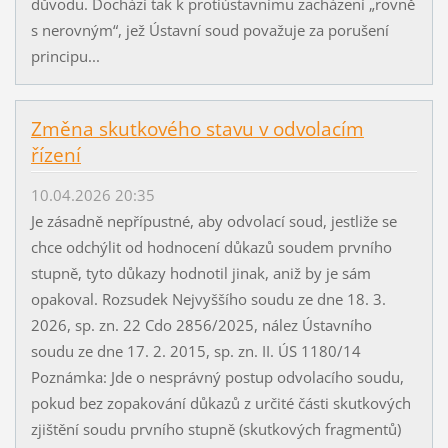
důvodu. Dochází tak k protiústavnímu zacházení „rovně
s nerovným“, jež Ústavní soud považuje za porušení
principu...
Změna skutkového stavu v odvolacím
řízení
10.04.2026 20:35
Je zásadně nepřípustné, aby odvolací soud, jestliže se
chce odchýlit od hodnocení důkazů soudem prvního
stupně, tyto důkazy hodnotil jinak, aniž by je sám
opakoval. Rozsudek Nejvyššího soudu ze dne 18. 3.
2026, sp. zn. 22 Cdo 2856/2025, nález Ústavního
soudu ze dne 17. 2. 2015, sp. zn. II. ÚS 1180/14
Poznámka: Jde o nesprávný postup odvolacího soudu,
pokud bez zopakování důkazů z určité části skutkových
zjištění soudu prvního stupně (skutkových fragmentů)