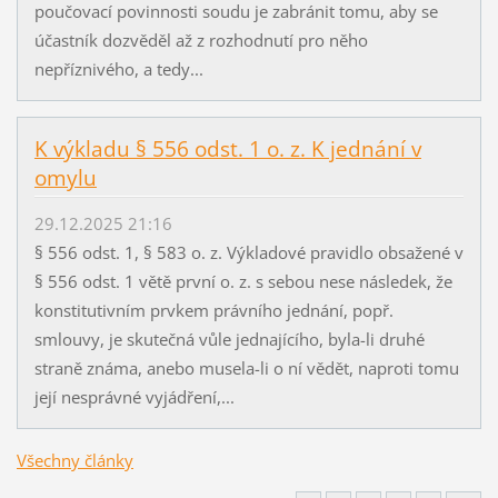
poučovací povinnosti soudu je zabránit tomu, aby se
účastník dozvěděl až z rozhodnutí pro něho
nepříznivého, a tedy...
K výkladu § 556 odst. 1 o. z. K jednání v
omylu
29.12.2025 21:16
§ 556 odst. 1, § 583 o. z. Výkladové pravidlo obsažené v
§ 556 odst. 1 větě první o. z. s sebou nese následek, že
konstitutivním prvkem právního jednání, popř.
smlouvy, je skutečná vůle jednajícího, byla-li druhé
straně známa, anebo musela-li o ní vědět, naproti tomu
její nesprávné vyjádření,...
Všechny články