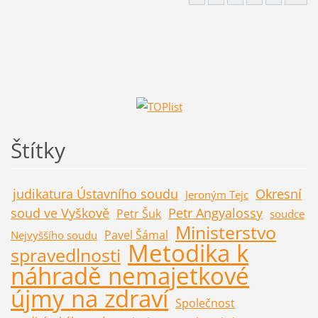
Štítky
judikatura Ústavního soudu
Okresní
Jeroným Tejc
soud ve Vyškově
Petr Angyalossy
Petr Šuk
soudce
Ministerstvo
Pavel Šámal
Nejvyššího soudu
Metodika k
spravedlnosti
náhradě nemajetkové
újmy na zdraví
Společnost