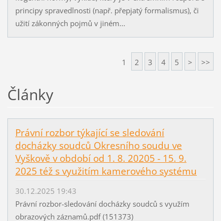
principy spravedlnosti (např. přepjatý formalismus), či
užití zákonných pojmů v jiném...
1
2
3
4
5
>
>>
Články
Právní rozbor týkající se sledování
docházky soudců Okresního soudu ve
Vyškově v období od 1. 8. 20205 - 15. 9.
2025 též s využitím kamerového systému
30.12.2025 19:43
Právní rozbor-sledování docházky soudců s využím
obrazových záznamů.pdf (151373)