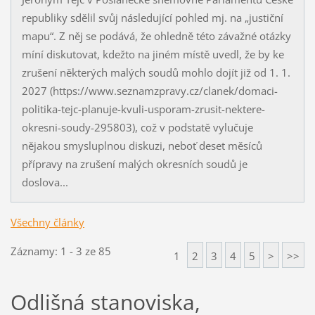
republiky sdělil svůj následující pohled mj. na „justiční
mapu“. Z něj se podává, že ohledně této závažné otázky
míní diskutovat, kdežto na jiném místě uvedl, že by ke
zrušení některých malých soudů mohlo dojít již od 1. 1.
2027 (https://www.seznamzpravy.cz/clanek/domaci-
politika-tejc-planuje-kvuli-usporam-zrusit-nektere-
okresni-soudy-295803), což v podstatě vylučuje
nějakou smysluplnou diskuzi, neboť deset měsíců
přípravy na zrušení malých okresních soudů je
doslova...
Všechny články
Záznamy: 1 - 3 ze 85
1
2
3
4
5
>
>>
Odlišná stanoviska,