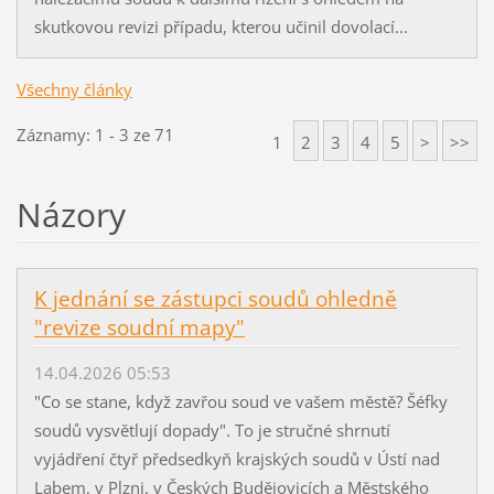
skutkovou revizi případu, kterou učinil dovolací...
Všechny články
Záznamy: 1 - 3 ze 71
1
2
3
4
5
>
>>
Názory
K jednání se zástupci soudů ohledně
"revize soudní mapy"
14.04.2026 05:53
"Co se stane, když zavřou soud ve vašem městě? Šéfky
soudů vysvětlují dopady". To je stručné shrnutí
vyjádření čtyř předsedkyň krajských soudů v Ústí nad
Labem, v Plzni, v Českých Budějovicích a Městského