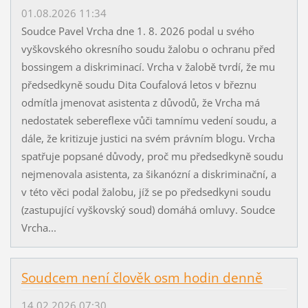
01.08.2026 11:34
Soudce Pavel Vrcha dne 1. 8. 2026 podal u svého
vyškovského okresního soudu žalobu o ochranu před
bossingem a diskriminací. Vrcha v žalobě tvrdí, že mu
předsedkyně soudu Dita Coufalová letos v březnu
odmítla jmenovat asistenta z důvodů, že Vrcha má
nedostatek sebereflexe vůči tamnímu vedení soudu, a
dále, že kritizuje justici na svém právním blogu. Vrcha
spatřuje popsané důvody, proč mu předsedkyně soudu
nejmenovala asistenta, za šikanózní a diskriminační, a
v této věci podal žalobu, jíž se po předsedkyni soudu
(zastupující vyškovský soud) domáhá omluvy. Soudce
Vrcha...
Soudcem není člověk osm hodin denně
14.02.2026 07:30