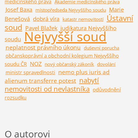
medicínského práva
Akademie medicínského práva
Josef Baxa
Marie
místopředseda Nejvyššího soudu
Ústavní
Benešová
dobrá víra
katastr nemovitostí
soud
Pavel Blažek
judikatura Nejvyššího
Nejvyšší soud
soudu
neplatnost právního úkonu
duševní porucha
občanskoprávní a obchodní kolegium Nejvyššího
NOZ
soudu ČR
nový občanský zákoník
dovolání
nemo plus iuris ad
ministr spravedlnosti
nabytí
alienum transferre potest
nemovitosti od nevlastníka
odůvodnění
rozsudku
O autorovi