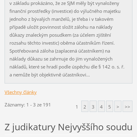
v základu prokázáno, že ze SJM měly být vynaloženy
finanční prostředky (investice) do výlučného majetku
jednoho z bývalých manželů, je třeba i v takovém
případě uložit povinnost složit zálohu na náklady
důkazy znaleckým posudkem (za účelem zjištění
rozsahu těchto investic) oběma účastníkům řízení.
Spotřebovaná záloha (zaplacená účastníkem) na
náklady důkazu se zahrnuje do jím vynaložených
nákladů, které se hradí podle úspěchu dle § 142 o. s. ř.
a nemůže být objektivně účastníkovi...
Všechny články
Záznamy: 1 - 3 ze 191
1
2
3
4
5
>
>>
Z judikatury Nejvyššího soudu