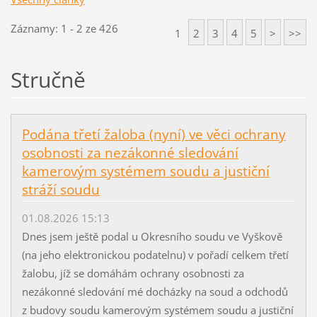
Záznamy: 1 - 2 ze 426
1
2
3
4
5
>
>>
Stručně
Podána třetí žaloba (nyní) ve věci ochrany
osobnosti za nezákonné sledování
kamerovým systémem soudu a justiční
stráží soudu
01.08.2026 15:13
Dnes jsem ještě podal u Okresního soudu ve Vyškově
(na jeho elektronickou podatelnu) v pořadí celkem třetí
žalobu, jíž se domáhám ochrany osobnosti za
nezákonné sledování mé docházky na soud a odchodů
z budovy soudu kamerovým systémem soudu a justiční