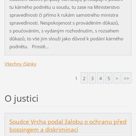
tu kárného podnětu u soudu, tu zase na Ministerstvo
spravedlnosti či přímo k rukám samotného ministra
spravedlnosti. Nespokojenost s prováděním důkazů,
s poučováním, s vydaným rozhodnutím, s rozsahem
důkazů, to vše jim slouží jako důvod k podání kárného
podnětu. Prostě...
Všechny články
1
2
3
4
5
>
>>
O justici
Soudce Vrcha podal žalobu o ochranu před
bossingem a diskriminací