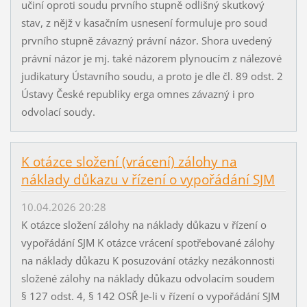
učiní oproti soudu prvního stupně odlišný skutkový
stav, z nějž v kasačním usnesení formuluje pro soud
prvního stupně závazný právní názor. Shora uvedený
právní názor je mj. také názorem plynoucím z nálezové
judikatury Ústavního soudu, a proto je dle čl. 89 odst. 2
Ústavy České republiky erga omnes závazný i pro
odvolací soudy.
K otázce složení (vrácení) zálohy na
náklady důkazu v řízení o vypořádání SJM
10.04.2026 20:28
K otázce složení zálohy na náklady důkazu v řízení o
vypořádání SJM K otázce vrácení spotřebované zálohy
na náklady důkazu K posuzování otázky nezákonnosti
složené zálohy na náklady důkazu odvolacím soudem
§ 127 odst. 4, § 142 OSŘ Je-li v řízení o vypořádání SJM