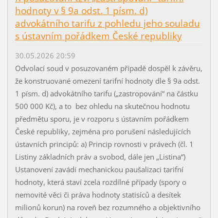
hodnoty v § 9a odst. 1 písm. d)
advokátního tarifu z pohledu jeho souladu
s ústavním pořádkem České republiky
30.05.2026 20:59
Odvolací soud v posuzovaném případě dospěl k závěru,
že konstruované omezení tarifní hodnoty dle § 9a odst.
1 písm. d) advokátního tarifu („zastropování“ na částku
500 000 Kč), a to bez ohledu na skutečnou hodnotu
předmětu sporu, je v rozporu s ústavním pořádkem
České republiky, zejména pro porušení následujících
ústavních principů: a) Princip rovnosti v právech (čl. 1
Listiny základních práv a svobod, dále jen „Listina“)
Ustanovení zavádí mechanickou paušalizaci tarifní
hodnoty, která staví zcela rozdílné případy (spory o
nemovité věci či práva hodnoty statisíců a desítek
milionů korun) na roveň bez rozumného a objektivního