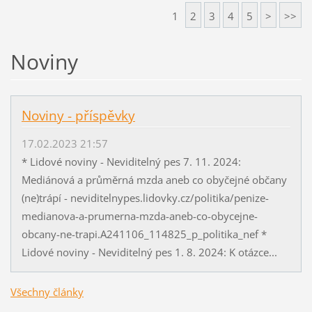
1
2
3
4
5
>
>>
Noviny
Noviny - příspěvky
17.02.2023 21:57
* Lidové noviny - Neviditelný pes 7. 11. 2024:
Mediánová a průměrná mzda aneb co obyčejné občany
(ne)trápí - neviditelnypes.lidovky.cz/politika/penize-
medianova-a-prumerna-mzda-aneb-co-obycejne-
obcany-ne-trapi.A241106_114825_p_politika_nef *
Lidové noviny - Neviditelný pes 1. 8. 2024: K otázce...
Všechny články