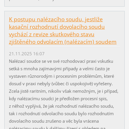
K postupu nalézacího soudu, jestliže
kasační rozhodnutí dovolacího soudu
vychází z revize skutkového stavu
zjištěného odvolacím (nalézacím) soudem
21.11.2025 16:07
Nalézací soudce se ve své rozhodovací praxi vskutku
setká s mnoha zajímavými případy a velmi často je
vystaven různorodým i procesním problémům, které
dosud v praxi nebyly (vůbec či uspokojivě) vyřešeny.
Zcela jistě raritním, nikoliv však nemožným, je i případ,
kdy nalézacímu soudci je předložen procesní spis,
z něhož vyplývá, že jak rozhodnutí nalézacího soudu,
tak i rozhodnutí odvolacího soudu bylo rozhodnutím
dovolacího soudu zrušeno a věc byla vrácena
nalézacímu soudu k dalšímu řízení s ohledem na