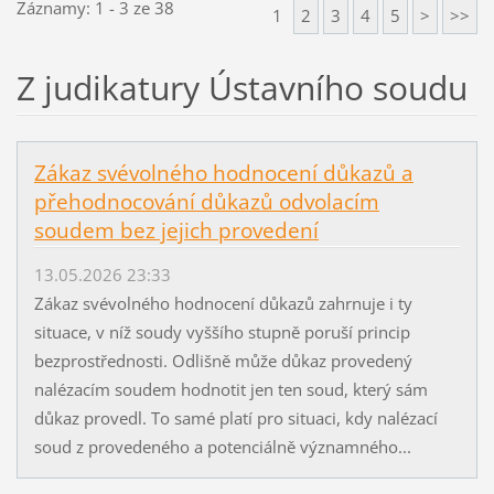
Záznamy: 1 - 3 ze 38
1
2
3
4
5
>
>>
Z judikatury Ústavního soudu
Zákaz svévolného hodnocení důkazů a
přehodnocování důkazů odvolacím
soudem bez jejich provedení
13.05.2026 23:33
Zákaz svévolného hodnocení důkazů zahrnuje i ty
situace, v níž soudy vyššího stupně poruší princip
bezprostřednosti. Odlišně může důkaz provedený
nalézacím soudem hodnotit jen ten soud, který sám
důkaz provedl. To samé platí pro situaci, kdy nalézací
soud z provedeného a potenciálně významného...