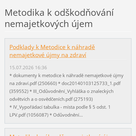
Metodika k odškodňování
nemajetkových újem
Podklady k Metodice k náhradě
nemajetkové újmy na zdraví
15.07.2026 16:36
* dokumenty k metodice k náhradě nemajetkové újmy
na zdraví.pdf (250660) * doc20140103125733_1.pdf
(359552) * III_Odůvodnění_Vyhláška o znaleckých
odvětvích a o osvědčeních.pdf (275193)
* IV_Vypořádací tabulka - místa podle § 5 odst. 1
LPV.pdf (1056087) * Odůvodnění...