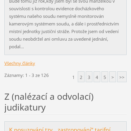
Bude tomu již rok,kdy jsem byl se svou manželkou v
souvislosti s kontrolou evidence docházkového
systému našeho soudu nemyslně monitorován
kamerovým systémem soudu, a dále i prostřednictvím
místní jednotky justiční stráže. Protože jsem od vedení
soudu neobdržel ani omluvu za uvedené jednání,
podal...
Všechny články
Záznamy: 1 - 3 ze 126
1
2
3
4
5
>
>>
Z (nalézací a odvolací)
judikatury
K posuzování tzv. „zastropování“ tarifní