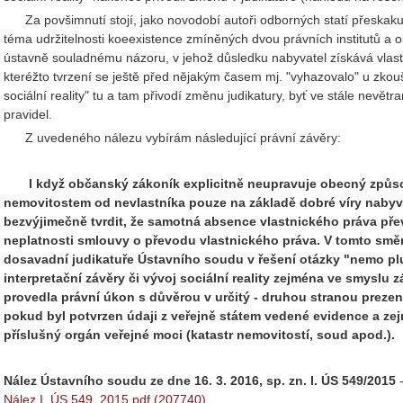
Za povšimnutí stojí, jako novodobí autoři odborných statí přeskak
téma udržitelnosti koeexistence zmíněných dvou právních institutů a o
ústavně souladnému názoru, v jehož důsledku nabyvatel získává vlastn
kteréžto tvrzení se ještě před nějakým časem mj. "vyhazovalo" u zkouš
sociální reality" tu a tam přivodí změnu judikatury, byť ve stále nevětr
pravidel.
Z uvedeného nálezu vybírám následující právní závěry:
I když občanský zákoník explicitně neupravuje obecný způsob
nemovitostem od nevlastníka pouze na základě dobré víry nabyva
bezvýjimečně tvrdit, že samotná absence vlastnického práva př
neplatnosti smlouvy o převodu vlastnického práva. V tomto směr
dosavadní judikatuře Ústavního soudu v řešení otázky "nemo plus
interpretační závěry či vývoj sociální reality zejména ve smyslu 
provedla právní úkon s důvěrou v určitý - druhou stranou prezen
pokud byl potvrzen údaji z veřejně státem vedené evidence a ze
příslušný orgán veřejné moci (katastr nemovitostí, soud apod.).
Nález Ústavního soudu ze dne 16. 3. 2016, sp. zn. I. ÚS 549/2015
-
Nález I. ÚS 549_2015.pdf (207740)