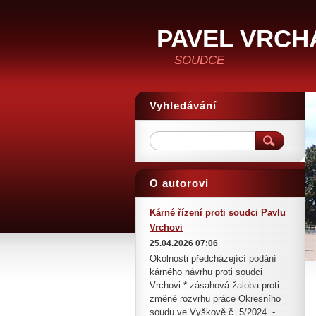
PAVEL VRCH
SOUDCE
Vyhledávání
O autorovi
Kárné řízení proti soudci Pavlu
Vrchovi
25.04.2026 07:06
Okolnosti předcházející podání
kárného návrhu proti soudci
Vrchovi * zásahová žaloba proti
změně rozvrhu práce Okresního
soudu ve Vyškově č. 5/2024 -