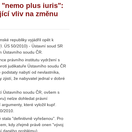
"nemo plus iuris":
jící vliv na změnu
ké republiky vyjádřil opět k
 (I. ÚS 50/2010) - Ústavní soud SR
em Ústavního soudu ČR.
 právního institutu vydržení s
proti judikatuře Ústavního soudu ČR
podstaty nabytí od nevlastníka,
zjistí, že nabyvatel jednal v dobré
tí Ústavního soudu ČR, ovšem s
ru) nelze dohledat právní
 argumenty, které vyložil kupř.
50/2010.
stala "definitivně vyřešenou". Pro
em, kdy zřejmě právě onen "vývoj
ení daného problému).