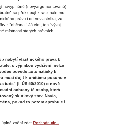
ují nevyplněné (nevyargumentované)
bratně se překlopují k racionálnímu,
ického právo i od nevlastníka, za
ky z "občana." Já vím, ten "vývoj
ané místnosti starých právních
 nabytí vlastnického práva k
tele, s výjimkou vydržení, nelze
evodce povede automaticky k
u musí dojít k určitému posunu v
 iuris" (I. ÚS 50/2010) o nové
zásadní ochrany té osoby, která
tovaný skutkový stav. Navíc,
jména, pokud to potom aprobuje i
 úplné znění zde:
Rozhodnutie -