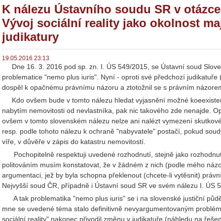
K nálezu Ústavního soudu SR v otázce 
Vývoj sociální reality jako okolnost ma
judikatury
19.05.2016 23:13
Dne 16. 3. 2016 pod sp. zn. I. ÚS 549/2015, se Ústavní soud Slovens
problematice "nemo plus iuris". Nyní - oproti své předchozí judikatuře
dospěl k opačnému právnímu názoru a ztotožnil se s právním názor
Kdo ovšem bude v tomto nálezu hledat vyjasnění možné koeexistence
nabytím nemovitosti od nevlastníka, pak nic takového zde nenajde. O
ovšem v tomto slovenském nálezu nelze ani nalézt vymezení skutkové 
resp. podle tohoto nálezu k ochraně "nabyvatele" postačí, pokud soudy 
víře, v důvěře v zápis do katastru nemovitostí.
Pochopitelně respektuji uvedené rozhodnutí, stejně jako rozhodnu
politováním musím konstatovat, že v žádném z nich (podle mého názo
argumentaci, jež by byla schopna překlenout (chcete-li vytěsnit) právní
Nejvyšší soud ČR, případně i Ústavní soud SR ve svém nálezu I. ÚS 
A tak problematika "nemo plus iuris" se i na slovenské justiční půdě 
mne se uvedené téma stalo definitivně nevyargumentovaným problém
sociální reality" nakonec přivodil změnu v judikatuře (náhledu na řeš