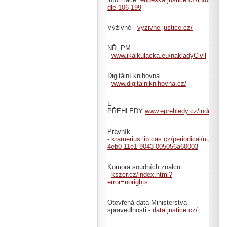
dle-106-199
Výživné -
vyzivne.justice.cz/
NŘ, PM
-
www.ikalkulacka.eu/nakladyCivil
Digitální knihovna
-
www.digitalniknihovna.cz/
E-
PŘEHLEDY
www.eprehledy.cz/index.ph
Právník
-
kramerius.lib.cas.cz/periodical/uuid:71
4eb0-11e1-9043-005056a60003
Komora soudních znalců
-
kszcr.cz/index.html?
error=norights
Otevřená data Ministerstva
spravedlnosti -
data.justice.cz/