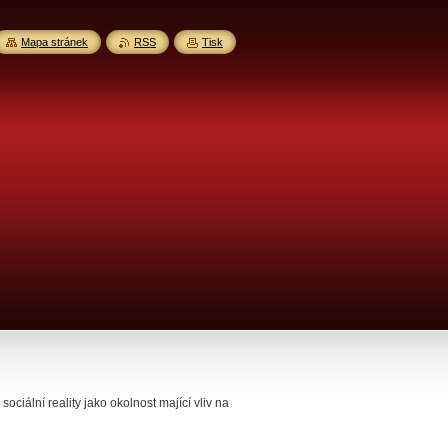
Mapa stránek
RSS
Tisk
ciální reality jako okolnost mající vliv na