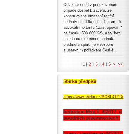
Odvolací soud v posuzovaném
případě dospěl k závěru, že
konstruované omezení tarifní
hodnoty dle § 9a odst. 1 písm. d)
advokátního tarifu („zastropování“
na částku 500 000 Kč), a to bez
ohledu na skutečnou hodnotu
předmětu sporu, je v rozporu
s ústavním pořádkem České...
1
|
2
|
3
|
4
|
5
>
>>
Sbírka předpisů
https://www.sbirka.cz/POSL4TYD/pohle
Instrukce Msp č. 4/2017, o
soudních písemnostech:
ftp.aspi.cz/aspi/vestniky/MS2017_4.pdf