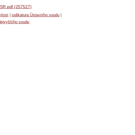
SR.pdf (257527)
itost
|
judikatura Ústavního soudu
|
Nejvyššího soudu