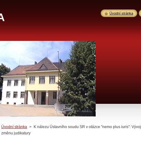
A
Úvodní stránka
Úvodní stránka
>
K nálezu Ústavního soudu SR v otázce "nemo plus iuris": Vývoj so
změnu judikatury