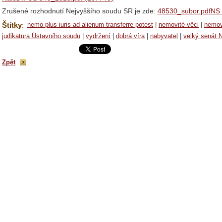
Zrušené rozhodnutí Nejvyššího soudu SR je zde:
48530_subor.pdfNS 
Štítky
:
nemo plus iuris ad alienum transferre potest
|
nemovité věci
|
nemov
judikatura Ústavního soudu
|
vydržení
|
dobrá víra
|
nabyvatel
|
velký senát 
Zpět
/WebSpreadSearch
-