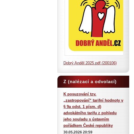
Dobrý Anděl 2025.pdf (200106)
Z (nalézací a odvolací)
judikatury
K posuzování tzv.
„zastropování“ tarifní hodnoty v
§ 9a odst. 1 písm. d)
advokátního tarifu z pohledu
jeho souladu s ústavním
pořádkem České republiky
30.05.2026 20:59