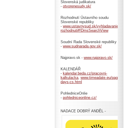
Slovenská judikatura
-
otvorenesudy.sk/
Rozhodnutí Ústavního soudu
Slovenské republiky
-
www.ustavnysud.sk/vyhladavanie-
rozhodnuti#!DmsSearchView
Soudní Rada Slovenské republiky
-
www.sudnarada.gov.sk/
Najpravo.sk -
www.najpravo.sk/
KALENDÁŘ
-
kalendar.beda.cz/pracovni-
kalkulacka
,
www.timeadate.eu/pages/cs/c
days-cs.html
PohledniceOnlie
-
pohledniceonline.cz/
NADACE DOBRÝ ANDĚL -