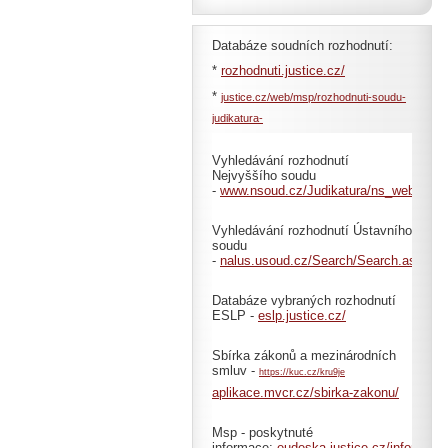
Databáze soudních rozhodnutí:
*
rozhodnuti.justice.cz/
*
justice.cz/web/msp/rozhodnuti-soudu-
judikatura-
Vyhledávání rozhodnutí
Nejvyššího soudu
-
www.nsoud.cz/Judikatura/ns_web.nsf
Vyhledávání rozhodnutí Ústavního
soudu
-
nalus.usoud.cz/Search/Search.aspx
Databáze vybraných rozhodnutí
ESLP -
eslp.justice.cz/
Sbírka zákonů a mezinárodních
smluv -
https://kuc.cz/kru9je
aplikace.mvcr.cz/sbirka-zakonu/
Msp - poskytnuté
informace:
eudeska.justice.cz/informace