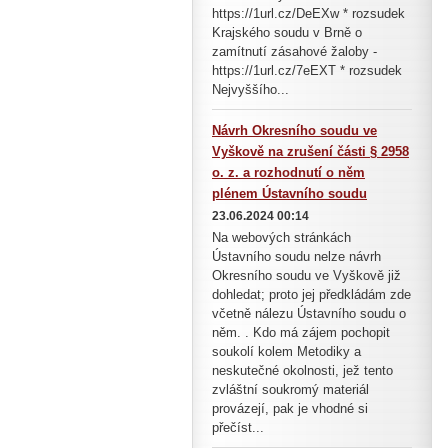
https://1url.cz/DeEXw * rozsudek
Krajského soudu v Brně o
zamítnutí zásahové žaloby -
https://1url.cz/7eEXT * rozsudek
Nejvyššího...
Návrh Okresního soudu ve
Vyškově na zrušení části § 2958
o. z. a rozhodnutí o něm
plénem Ústavního soudu
23.06.2024 00:14
Na webových stránkách
Ústavního soudu nelze návrh
Okresního soudu ve Vyškově již
dohledat; proto jej předkládám zde
včetně nálezu Ústavního soudu o
něm. . Kdo má zájem pochopit
soukolí kolem Metodiky a
neskutečné okolnosti, jež tento
zvláštní soukromý materiál
provázejí, pak je vhodné si
přečíst...