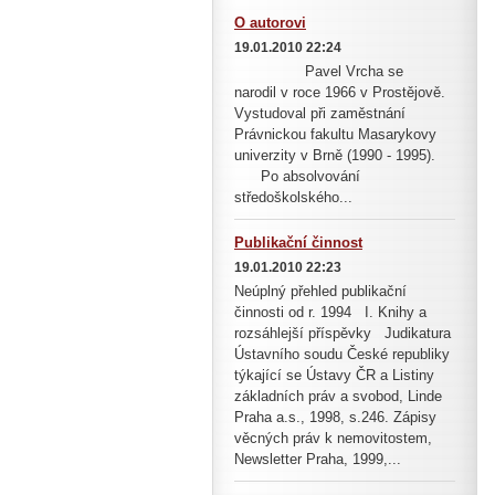
O autorovi
19.01.2010 22:24
Pavel Vrcha se
narodil v roce 1966 v Prostějově.
Vystudoval při zaměstnání
Právnickou fakultu Masarykovy
univerzity v Brně (1990 - 1995).
Po absolvování
středoškolského...
Publikační činnost
19.01.2010 22:23
Neúplný přehled publikační
činnosti od r. 1994 I. Knihy a
rozsáhlejší příspěvky Judikatura
Ústavního soudu České republiky
týkající se Ústavy ČR a Listiny
základních práv a svobod, Linde
Praha a.s., 1998, s.246. Zápisy
věcných práv k nemovitostem,
Newsletter Praha, 1999,...