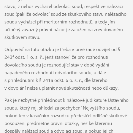
stavu, z něhož vycházel odvolací soud, respektive nalézací
soud (pakliže odvolací soud ze skutkového stavu nalézacího
soudu vycházel při meritorním rozhodnutí), a tedy jím
učiněný závazný právní názor je založen na zrevidovaném
skutkovém stavu.
Odpověď na tuto otázku je třeba v prvé řadě odvíjet od §
243f odst. 1 o. s. ř., jenž stanoví, že pro rozhodnutí
dovolacího soudu je rozhodující stav v době vydání
napadeného rozhodnutí odvolacího soudu, a dále
s přihlédnutím k § 241a odst. 6 o. s. ř., dle kterého
v dovolání nelze uplatnit nové skutečnosti nebo důkazy.
Pak je nezbytné přihlédnout k nálezové judikatuře Ústavního
soudu, který mj. shledal za pochybení Nejvyššího soudu,
pokud ten v kasačním rozsudku předestřel odlišné skutkové
posouzení předmětné právní otázky, než ke kterému
dospěly nalézací soud a odvolací soud, a pokud jejich