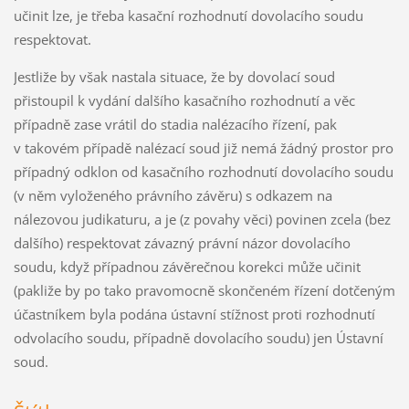
učinit lze, je třeba kasační rozhodnutí dovolacího soudu
respektovat.
Jestliže by však nastala situace, že by dovolací soud
přistoupil k vydání dalšího kasačního rozhodnutí a věc
případně zase vrátil do stadia nalézacího řízení, pak
v takovém případě nalézací soud již nemá žádný prostor pro
případný odklon od kasačního rozhodnutí dovolacího soudu
(v něm vyloženého právního závěru) s odkazem na
nálezovou judikaturu, a je (z povahy věci) povinen zcela (bez
dalšího) respektovat závazný právní názor dovolacího
soudu, když případnou závěrečnou korekci může učinit
(pakliže by po tako pravomocně skončeném řízení dotčeným
účastníkem byla podána ústavní stížnost proti rozhodnutí
odvolacího soudu, případně dovolacího soudu) jen Ústavní
soud.