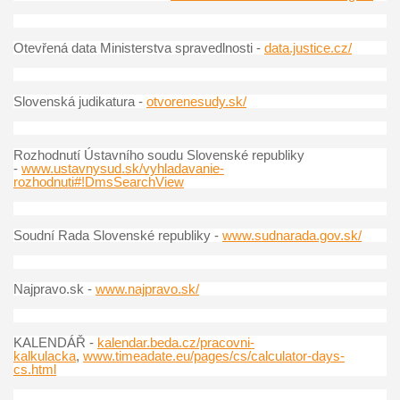
Otevřená data Ministerstva spravedlnosti -
data.justice.cz/
Slovenská judikatura -
otvorenesudy.sk/
Rozhodnutí Ústavního soudu Slovenské republiky
-
www.ustavnysud.sk/vyhladavanie-
rozhodnuti#!DmsSearchView
Soudní Rada Slovenské republiky -
www.sudnarada.gov.sk/
Najpravo.sk -
www.najpravo.sk/
KALENDÁŘ -
kalendar.beda.cz/pracovni-
kalkulacka
,
www.timeadate.eu/pages/cs/calculator-days-
cs.html