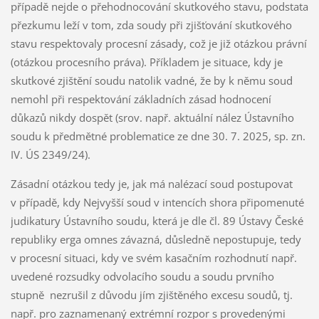
případě nejde o přehodnocování skutkového stavu, podstata
přezkumu leží v tom, zda soudy při zjišťování skutkového
stavu respektovaly procesní zásady, což je již otázkou právní
(otázkou procesního práva). Příkladem je situace, kdy je
skutkové zjištění soudu natolik vadné, že by k němu soud
nemohl při respektování základních zásad hodnocení
důkazů nikdy dospět (srov. např. aktuální nález Ústavního
soudu k předmětné problematice ze dne 30. 7. 2025, sp. zn.
IV. ÚS 2349/24).
Zásadní otázkou tedy je, jak má nalézací soud postupovat
v případě, kdy Nejvyšší soud v intencích shora připomenuté
judikatury Ústavního soudu, která je dle čl. 89 Ústavy České
republiky erga omnes závazná, důsledně nepostupuje, tedy
v procesní situaci, kdy ve svém kasačním rozhodnutí např.
uvedené rozsudky odvolacího soudu a soudu prvního
stupně nezrušil z důvodu jím zjištěného excesu soudů, tj.
např. pro zaznamenaný extrémní rozpor s provedenými