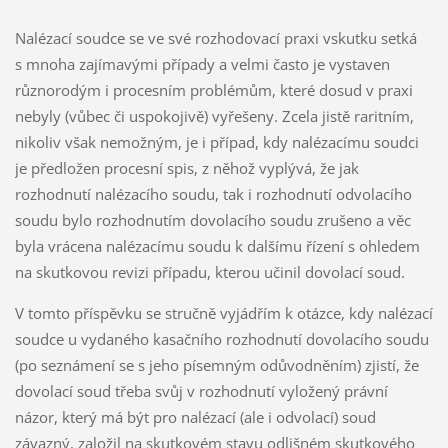
Nalézací soudce se ve své rozhodovací praxi vskutku setká
s mnoha zajímavými případy a velmi často je vystaven
různorodým i procesním problémům, které dosud v praxi
nebyly (vůbec či uspokojivě) vyřešeny. Zcela jistě raritním,
nikoliv však nemožným, je i případ, kdy nalézacímu soudci
je předložen procesní spis, z něhož vyplývá, že jak
rozhodnutí nalézacího soudu, tak i rozhodnutí odvolacího
soudu bylo rozhodnutím dovolacího soudu zrušeno a věc
byla vrácena nalézacímu soudu k dalšímu řízení s ohledem
na skutkovou revizi případu, kterou učinil dovolací soud.
V tomto příspěvku se stručně vyjádřím k otázce, kdy nalézací
soudce u vydaného kasačního rozhodnutí dovolacího soudu
(po seznámení se s jeho písemným odůvodněním) zjistí, že
dovolací soud třeba svůj v rozhodnutí vyložený právní
názor, který má být pro nalézací (ale i odvolací) soud
závazný, založil na skutkovém stavu odlišném skutkového