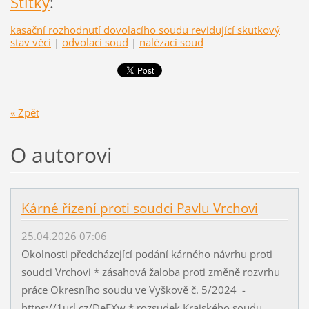
Štítky
:
kasační rozhodnutí dovolacího soudu revidující skutkový
stav věci
|
odvolací soud
|
nalézací soud
« Zpět
O autorovi
Kárné řízení proti soudci Pavlu Vrchovi
25.04.2026 07:06
Okolnosti předcházející podání kárného návrhu proti
soudci Vrchovi * zásahová žaloba proti změně rozvrhu
práce Okresního soudu ve Vyškově č. 5/2024 -
https://1url.cz/DeEXw * rozsudek Krajského soudu