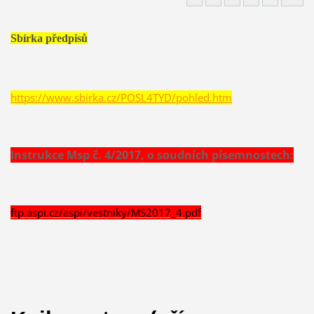
Sbírka předpisů
https://www.sbirka.cz/POSL4TYD/pohled.htm
Instrukce Msp č. 4/2017, o soudních písemnostech:
ftp.aspi.cz/aspi/vestniky/MS2017_4.pdf