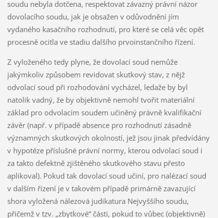
soudu nebyla dotčena, respektovat závazný právní názor
dovolacího soudu, jak je obsažen v odůvodnění jím
vydaného kasačního rozhodnutí, pro které se celá věc opět
procesně ocitla ve stadiu dalšího prvoinstančního řízení.
Z vyloženého tedy plyne, že dovolací soud nemůže
jakýmkoliv způsobem revidovat skutkový stav, z nějž
odvolací soud při rozhodování vycházel, ledaže by byl
natolik vadný, že by objektivně nemohl tvořit materiální
základ pro odvolacím soudem učiněný právně kvalifikační
závěr (např. v případě absence pro rozhodnutí zásadně
významných skutkových okolností, jež jsou jinak předvídány
v hypotéze příslušné právní normy, kterou odvolací soud i
za takto defektně zjištěného skutkového stavu přesto
aplikoval). Pokud tak dovolací soud učiní, pro nalézací soud
v dalším řízení je v takovém případě primárně zavazující
shora vyložená nálezová judikatura Nejvyššího soudu,
přičemž v tzv. „zbytkové“ části, pokud to vůbec (objektivně)