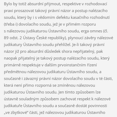
Bylo by totiž absurdní přijmout, respektive v rozhodovací
praxi prosazovat takový právní názor a postup nalézacího
soudu, který by i s vědomím defektu kasačního rozhodnutí
(třeba i) dovolacího soudu, jež je v přímém rozporu
s nálezovou judikaturou Ústavního soudu, erga omnes (čl.
89 odst. 2 Ústavy České republiky), plynoucí závěry nálezové
judikatury Ústavního soudu přehlížel. Je-li takový právní
názor již pro absurdní důsledek shora nepřijatelný, pak
naopak přijatelný je takový postup nalézacího soudu, který
primárně respektuje v dalším prvoinstančním řízení
předmětnou nálezovou judikaturu Ústavního soudu, a
současně i závazný právní názor dovolacího soudu v té části,
která není přímo rozporná se zmíněnou nálezovou
judikaturou Ústavního soudu. Jen tímto způsobem lze
ústavně souladným způsobem zachovat respekt k nálezové
judikatuře Ústavního soudu a současně dostát povinnosti
„ve zbytkové“ části, jež nálezovou judikaturou Ústavního