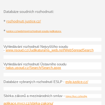
Databáze soudních rozhodnutí:
*
rozhodnuti.justice.cz/
*
justice.cz/web/msp/rozhodnuti-soudu-judikatura-
Vyhledávání rozhodnutí Nejvyššího soudu
-
www.nsoud.cz/Judikatura/ns_web.nsf/WebSpreadSearch
Vyhledávání rozhodnutí Ústavního soudu
-
nalus.usoud.cz/Search/Search.aspx
Databáze vybraných rozhodnutí ESLP -
eslp.justice.cz/
Sbírka zákonů a mezinárodních smluv -
https://kuc.cz/kru9je
aplikace.mvcr.cz/sbirka-zakonu/