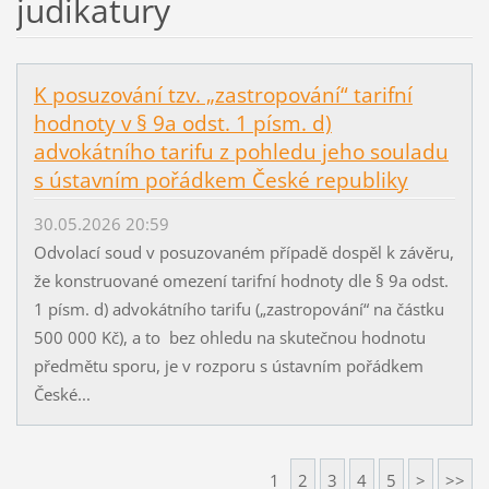
judikatury
K posuzování tzv. „zastropování“ tarifní
hodnoty v § 9a odst. 1 písm. d)
advokátního tarifu z pohledu jeho souladu
s ústavním pořádkem České republiky
30.05.2026 20:59
Odvolací soud v posuzovaném případě dospěl k závěru,
že konstruované omezení tarifní hodnoty dle § 9a odst.
1 písm. d) advokátního tarifu („zastropování“ na částku
500 000 Kč), a to bez ohledu na skutečnou hodnotu
předmětu sporu, je v rozporu s ústavním pořádkem
České...
1
2
3
4
5
>
>>