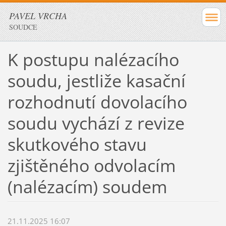
PAVEL VRCHA
SOUDCE
K postupu nalézacího
soudu, jestliže kasační
rozhodnutí dovolacího
soudu vychází z revize
skutkového stavu
zjištěného odvolacím
(nalézacím) soudem
21.11.2025 16:07