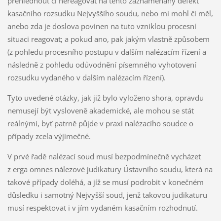
přehlédnout či nereagovat na tento zaznamenaný defekt
kasačního rozsudku Nejvyššího soudu, nebo mi mohl či měl,
anebo zda je doslova povinen na tuto vzniklou procesní
situaci reagovat; a pokud ano, pak jakým vlastně způsobem
(z pohledu procesního postupu v dalším nalézacím řízení a
následně z pohledu odůvodnění písemného vyhotovení
rozsudku vydaného v dalším nalézacím řízení).
Tyto uvedené otázky, jak již bylo vyloženo shora, opravdu
nemusejí být vysloveně akademické, ale mohou se stát
reálnými, byť patrně půjde v praxi nalézacího soudce o
případy zcela výjimečné.
V prvé řadě nalézací soud musí bezpodmínečně vycházet
z erga omnes nálezové judikatury Ústavního soudu, která na
takové případy doléhá, a jíž se musí podrobit v konečném
důsledku i samotný Nejvyšší soud, jenž takovou judikaturu
musí respektovat i v jím vydaném kasačním rozhodnutí.