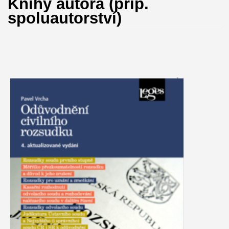
Knihy autora (příp.
spoluautorství)