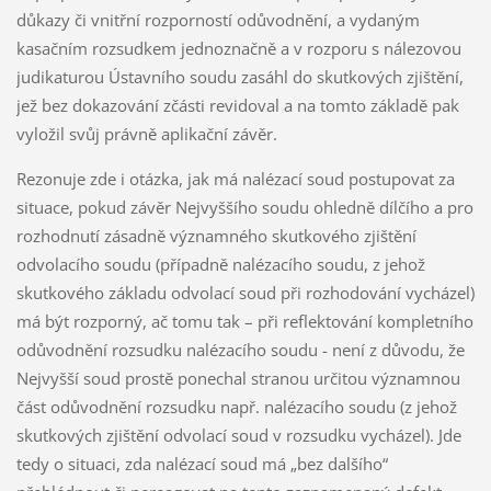
důkazy či vnitřní rozporností odůvodnění, a vydaným
kasačním rozsudkem jednoznačně a v rozporu s nálezovou
judikaturou Ústavního soudu zasáhl do skutkových zjištění,
jež bez dokazování zčásti revidoval a na tomto základě pak
vyložil svůj právně aplikační závěr.
Rezonuje zde i otázka, jak má nalézací soud postupovat za
situace, pokud závěr Nejvyššího soudu ohledně dílčího a pro
rozhodnutí zásadně významného skutkového zjištění
odvolacího soudu (případně nalézacího soudu, z jehož
skutkového základu odvolací soud při rozhodování vycházel)
má být rozporný, ač tomu tak – při reflektování kompletního
odůvodnění rozsudku nalézacího soudu - není z důvodu, že
Nejvyšší soud prostě ponechal stranou určitou významnou
část odůvodnění rozsudku např. nalézacího soudu (z jehož
skutkových zjištění odvolací soud v rozsudku vycházel). Jde
tedy o situaci, zda nalézací soud má „bez dalšího“