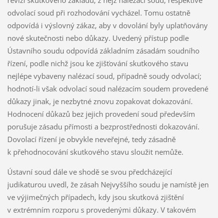
revizi skutkového základu, z nějž nalézací soud, respektive
odvolací soud při rozhodování vycházel. Tomu ostatně
odpovídá i výslovný zákaz, aby v dovolání byly uplatňovány
nové skutečnosti nebo důkazy. Uvedený přístup podle
Ústavního soudu odpovídá základním zásadám soudního
řízení, podle nichž jsou ke zjišťování skutkového stavu
nejlépe vybaveny nalézací soud, případně soudy odvolací;
hodnotí-li však odvolací soud nalézacím soudem provedené
důkazy jinak, je nezbytné znovu zopakovat dokazování.
Hodnocení důkazů bez jejich provedení soud především
porušuje zásadu přímosti a bezprostřednosti dokazování.
Dovolací řízení je obvykle neveřejné, tedy zásadně
k přehodnocování skutkového stavu sloužit nemůže.
Ústavní soud dále ve shodě se svou předcházející
judikaturou uvedl, že zásah Nejvyššího soudu je namístě jen
ve výjimečných případech, kdy jsou skutková zjištění
v extrémním rozporu s provedenými důkazy. V takovém