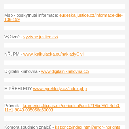
Msp - poskytnuté informace:
eudeska.justice.cz/informace-dle-
106-199
Výživné -
vyzivne.justice.cz/
NŘ, PM -
www.ikalkulacka.eu/nakladyCivil
Digitální knihovna -
www.digitalniknihovna.cz/
E-PŘEHLEDY
www.eprehledy.cz/index.php
Právník -
kramerius.lib.cas.cz/periodical/uuid:719be951-4eb0-
11e1-9043-005056a60003
Komora soudních znalců -
kszcr.cz/index.html?error=norights