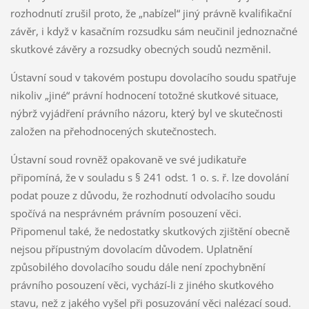
rozhodnutí zrušil proto, že „nabízel“ jiný právně kvalifikační
závěr, i když v kasačním rozsudku sám neučinil jednoznačné
skutkové závěry a rozsudky obecných soudů nezměnil.
Ústavní soud v takovém postupu dovolacího soudu spatřuje
nikoliv „jiné“ právní hodnocení totožné skutkové situace,
nýbrž vyjádření právního názoru, který byl ve skutečnosti
založen na přehodnocených skutečnostech.
Ústavní soud rovněž opakovaně ve své judikatuře
připomíná, že v souladu s § 241 odst. 1 o. s. ř. lze dovolání
podat pouze z důvodu, že rozhodnutí odvolacího soudu
spočívá na nesprávném právním posouzení věci.
Připomenul také, že nedostatky skutkových zjištění obecně
nejsou přípustným dovolacím důvodem. Uplatnění
způsobilého dovolacího soudu dále není zpochybnění
právního posouzení věci, vychází-li z jiného skutkového
stavu, než z jakého vyšel při posuzování věci nalézací soud.