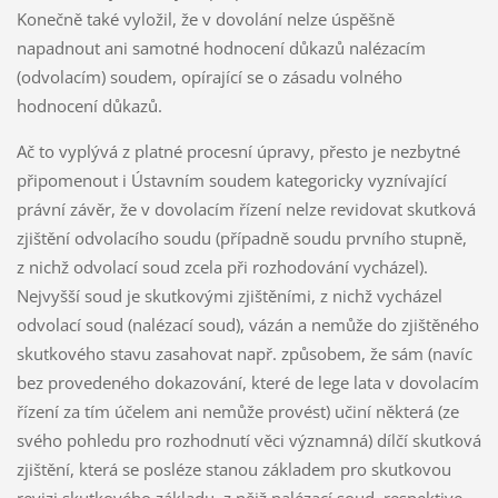
Konečně také vyložil, že v dovolání nelze úspěšně
napadnout ani samotné hodnocení důkazů nalézacím
(odvolacím) soudem, opírající se o zásadu volného
hodnocení důkazů.
Ač to vyplývá z platné procesní úpravy, přesto je nezbytné
připomenout i Ústavním soudem kategoricky vyznívající
právní závěr, že v dovolacím řízení nelze revidovat skutková
zjištění odvolacího soudu (případně soudu prvního stupně,
z nichž odvolací soud zcela při rozhodování vycházel).
Nejvyšší soud je skutkovými zjištěními, z nichž vycházel
odvolací soud (nalézací soud), vázán a nemůže do zjištěného
skutkového stavu zasahovat např. způsobem, že sám (navíc
bez provedeného dokazování, které de lege lata v dovolacím
řízení za tím účelem ani nemůže provést) učiní některá (ze
svého pohledu pro rozhodnutí věci významná) dílčí skutková
zjištění, která se posléze stanou základem pro skutkovou