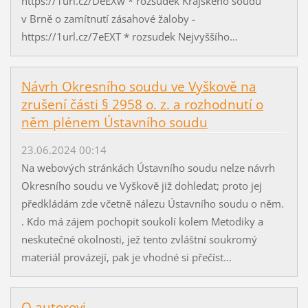
https://1url.cz/DeEXw * rozsudek Krajského soudu
v Brně o zamítnutí zásahové žaloby -
https://1url.cz/7eEXT * rozsudek Nejvyššího...
Návrh Okresního soudu ve Vyškově na
zrušení části § 2958 o. z. a rozhodnutí o
něm plénem Ústavního soudu
23.06.2024 00:14
Na webových stránkách Ústavního soudu nelze návrh
Okresního soudu ve Vyškově již dohledat; proto jej
předkládám zde včetně nálezu Ústavního soudu o něm.
. Kdo má zájem pochopit soukolí kolem Metodiky a
neskutečné okolnosti, jež tento zvláštní soukromý
materiál provázejí, pak je vhodné si přečíst...
O autorovi