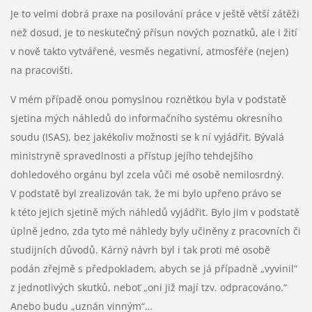
Je to velmi dobrá praxe na posilování práce v ještě větší zátěži
než dosud, je to neskutečný přísun nových poznatků, ale i žití
v nově takto vytvářené, vesměs negativní, atmosféře (nejen)
na pracovišti.
V mém případě onou pomyslnou roznětkou byla v podstatě
sjetina mých náhledů do informačního systému okresního
soudu (ISAS), bez jakékoliv možnosti se k ní vyjádřit. Bývalá
ministryně spravedlnosti a přístup jejího tehdejšího
dohledového orgánu byl zcela vůči mé osobě nemilosrdný.
V podstatě byl zrealizován tak, že mi bylo upřeno právo se
k této jejich sjetině mých náhledů vyjádřit. Bylo jim v podstatě
úplně jedno, zda tyto mé náhledy byly učiněny z pracovních či
studijních důvodů. Kárný návrh byl i tak proti mé osobě
podán zřejmě s předpokladem, abych se já případně „vyvinil“
z jednotlivých skutků, neboť „oni již mají tzv. odpracováno.“
Anebo budu „uznán vinným“…