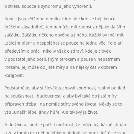
o stresu soudce a syndromu jeho vyhoření).
Konce jsou většinou nemilosrdné. Ale kdo se bojí konce
(něčeho zásadního), ten nemůže mít radost z nějako dalšího
začátku. Začátku něčeho nového a jiného. Každý by měl mít
„záložní plán“ a nespoléhat se pouze na jednu věc. To platí
především o práci, nikoliv však o zdraví, kde je člověk
v podstatě jeho poslušným otrokem a pouze v nepatrném
rozsahu jej může do jisté míry a na nějaký čas v dobrém
korigovat.
Podstatné je, aby si člověk zachoval soudnost, reálný pohled
na současnost i budoucnost, a aby byl také do jisté míry
připraven třeba i na nemilé stíny svého života. Někdy se to
vše „unáší“ lépe, jindy hůře. Ale takový je život.
A do života soudce patří i možnost, že může být kárně stíhán
a že v tomto pro něj nelehkém období se mnozí ještě se svou