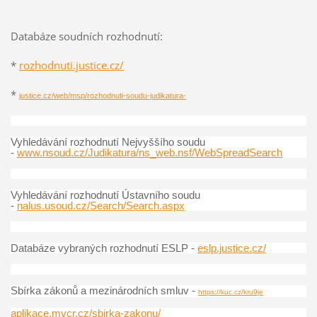
Databáze soudních rozhodnutí:
*
rozhodnuti.justice.cz/
*
justice.cz/web/msp/rozhodnuti-soudu-judikatura-
Vyhledávání rozhodnutí Nejvyššího soudu
-
www.nsoud.cz/Judikatura/ns_web.nsf/WebSpreadSearch
Vyhledávání rozhodnutí Ústavního soudu
-
nalus.usoud.cz/Search/Search.aspx
Databáze vybraných rozhodnutí ESLP -
eslp.justice.cz/
Sbírka zákonů a mezinárodních smluv -
https://kuc.cz/kru9je
aplikace.mvcr.cz/sbirka-zakonu/