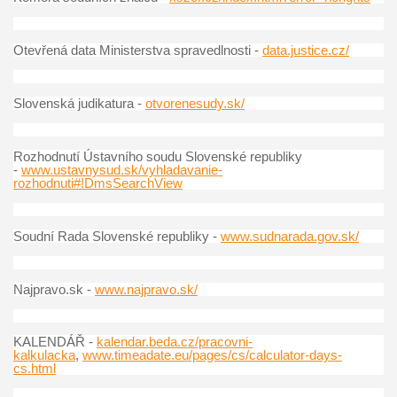
Otevřená data Ministerstva spravedlnosti -
data.justice.cz/
Slovenská judikatura -
otvorenesudy.sk/
Rozhodnutí Ústavního soudu Slovenské republiky
-
www.ustavnysud.sk/vyhladavanie-
rozhodnuti#!DmsSearchView
Soudní Rada Slovenské republiky -
www.sudnarada.gov.sk/
Najpravo.sk -
www.najpravo.sk/
KALENDÁŘ -
kalendar.beda.cz/pracovni-
kalkulacka
,
www.timeadate.eu/pages/cs/calculator-days-
cs.html