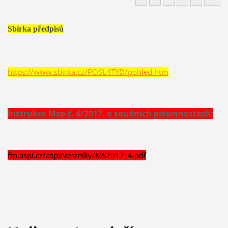
Sbírka předpisů
https://www.sbirka.cz/POSL4TYD/pohled.htm
Instrukce Msp č. 4/2017, o soudních písemnostech:
ftp.aspi.cz/aspi/vestniky/MS2017_4.pdf