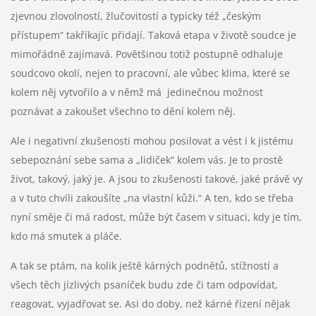
zjevnou zlovolností, žlučovitostí a typicky též „českým
přístupem“ takříkajíc přidají. Taková etapa v životě soudce je
mimořádně zajímavá. Povětšinou totiž postupně odhaluje
soudcovo okolí, nejen to pracovní, ale vůbec klima, které se
kolem něj vytvořilo a v němž má jedinečnou možnost
poznávat a zakoušet všechno to dění kolem něj.
Ale i negativní zkušenosti mohou posilovat a vést i k jistému
sebepoznání sebe sama a „lidiček“ kolem vás. Je to prostě
život, takový, jaký je. A jsou to zkušenosti takové, jaké právě vy
a v tuto chvíli zakoušíte „na vlastní kůži.“ A ten, kdo se třeba
nyní směje či má radost, může být časem v situaci, kdy je tím,
kdo má smutek a pláče.
A tak se ptám, na kolik ještě kárných podnětů, stížností a
všech těch jízlivých psaníček budu zde či tam odpovídat,
reagovat, vyjadřovat se. Asi do doby, než kárné řízení nějak