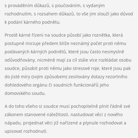
s prováděním důkazů, s poučováním, s vydaným
rozhodnutím, s rozsahem důkazů, to vše jim slouží jako důvod
k podání kárného podnětu.
Prostě kárné řízení na soudce působí jako roznětka, která
postupně iniciuje předem blíže neznámý počet proti němu
podávaných kárných podnětů, které jsou často nesmyslně
odůvodňovány, nicméně mají za cíl stále více rozkládat osobu
soudce, působit proti němu jako stresové roje, které jsou pak
do jisté míry (svým způsobem) zesilovány dotazy rezortního
dohledového orgánu či soudních funkcionářů jeho
domovského soudu.
A do toho všeho si soudce musí pochopitelně plnit řádně své
zákonem stanovené náležitosti, nastudovat věci z nového
nápadu, projednat věci již nařízené a plynule rozhodovat a
upisovat rozhodnutí.