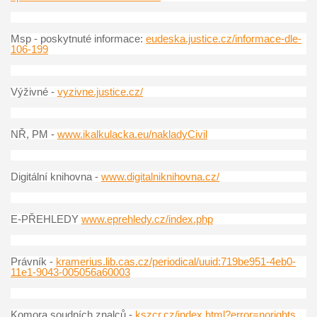
Msp - poskytnuté informace:
eudeska.justice.cz/informace-dle-
106-199
Výživné -
vyzivne.justice.cz/
NŘ, PM -
www.ikalkulacka.eu/nakladyCivil
Digitální knihovna -
www.digitalniknihovna.cz/
E-PŘEHLEDY
www.eprehledy.cz/index.php
Právník -
kramerius.lib.cas.cz/periodical/uuid:719be951-4eb0-
11e1-9043-005056a60003
Komora soudních znalců -
kszcr.cz/index.html?error=norights