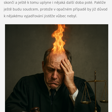
skončí a ještě k tomu uplyne i nějaká další doba poté. Pakliže
ještě budu soudcem, protože v opačném případě by již důvod
k nějakému vyjadřování jistěže vůbec nebyl.