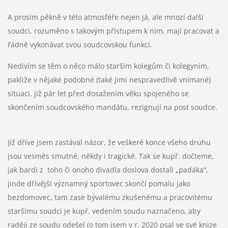
A prosím pěkně v této atmosféře nejen já, ale mnozí další
soudci, rozuměno s takovým přístupem k nim, mají pracovat a
řádně vykonávat svou soudcovskou funkci.
Nedivím se těm o něco málo starším kolegům či kolegyním,
pakliže v nějaké podobné (také jimi nespravedlivě vnímané)
situaci, již pár let před dosažením věku spojeného se
skončením soudcovského mandátu, rezignují na post soudce.
Již dříve jsem zastával názor, že veškeré konce všeho druhu
jsou vesměs smutné, někdy i tragické. Tak se kupř. dočteme,
jak bardi z toho či onoho divadla doslova dostali „padáka“,
jinde dřívější významný sportovec skončí pomalu jako
bezdomovec, tam zase bývalému zkušenému a pracovitému
staršímu soudci je kupř. vedením soudu naznačeno, aby
raději ze soudu odešel (o tom jsem v r. 2020 psal ve své knize