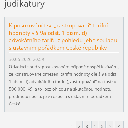
judikatury
K posuzování tzv. „zastropování“ tarifní
hodnoty v § 9a odst. 1 písm. d)
advokátního tarifu z pohledu jeho souladu
s ústavním pořádkem České republiky
30.05.2026 20:59
Odvolací soud v posuzovaném případě dospěl k závěru,
že konstruované omezení tarifní hodnoty dle § 9a odst.
1 písm. d) advokátního tarifu („zastropování“ na částku
500 000 Kč), a to bez ohledu na skutečnou hodnotu
předmětu sporu, je v rozporu s ústavním pořádkem
České...
1
2
3
4
5
>
>>