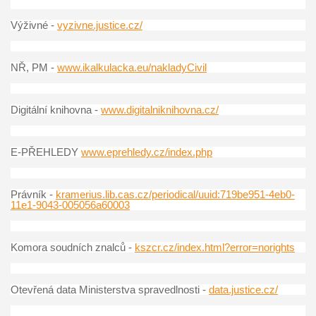
Výživné -
vyzivne.justice.cz/
NŘ, PM -
www.ikalkulacka.eu/nakladyCivil
Digitální knihovna -
www.digitalniknihovna.cz/
E-PŘEHLEDY
www.eprehledy.cz/index.php
Právník -
kramerius.lib.cas.cz/periodical/uuid:719be951-4eb0-
11e1-9043-005056a60003
Komora soudních znalců -
kszcr.cz/index.html?error=norights
Otevřená data Ministerstva spravedlnosti -
data.justice.cz/