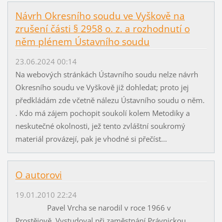
Návrh Okresního soudu ve Vyškově na
zrušení části § 2958 o. z. a rozhodnutí o
něm plénem Ústavního soudu
23.06.2024 00:14
Na webových stránkách Ústavního soudu nelze návrh
Okresního soudu ve Vyškově již dohledat; proto jej
předkládám zde včetně nálezu Ústavního soudu o něm.
. Kdo má zájem pochopit soukolí kolem Metodiky a
neskutečné okolnosti, jež tento zvláštní soukromý
materiál provázejí, pak je vhodné si přečíst...
O autorovi
19.01.2010 22:24
Pavel Vrcha se narodil v roce 1966 v
Prostějově. Vystudoval při zaměstnání Právnickou