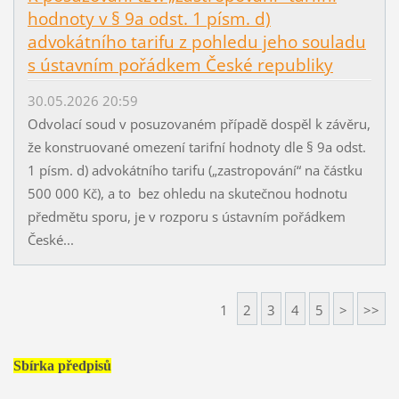
hodnoty v § 9a odst. 1 písm. d)
advokátního tarifu z pohledu jeho souladu
s ústavním pořádkem České republiky
30.05.2026 20:59
Odvolací soud v posuzovaném případě dospěl k závěru,
že konstruované omezení tarifní hodnoty dle § 9a odst.
1 písm. d) advokátního tarifu („zastropování“ na částku
500 000 Kč), a to bez ohledu na skutečnou hodnotu
předmětu sporu, je v rozporu s ústavním pořádkem
České...
1
2
3
4
5
>
>>
Sbírka předpisů