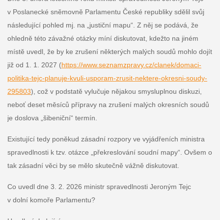
v Poslanecké sněmovně Parlamentu České republiky sdělil svůj
následující pohled mj. na „justiční mapu“. Z něj se podává, že
ohledně této závažné otázky míní diskutovat, kdežto na jiném
místě uvedl, že by ke zrušení některých malých soudů mohlo dojít
již od 1. 1. 2027 (
https://www.seznamzpravy.cz/clanek/domaci-
politika-tejc-planuje-kvuli-usporam-zrusit-nektere-okresni-soudy-
295803
), což v podstatě vylučuje nějakou smysluplnou diskuzi,
neboť deset měsíců přípravy na zrušení malých okresních soudů
je doslova „šibeniční“ termín.
Existující tedy poněkud zásadní rozpory ve vyjádřeních ministra
spravedlnosti k tzv. otázce „překreslování soudní mapy“. Ovšem o
tak zásadní věci by se mělo skutečně vážně diskutovat.
Co uvedl dne 3. 2. 2026 ministr spravedlnosti Jeroným Tejc
v dolní komoře Parlamentu?