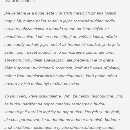
Uvedl následující:
„Velké téma je a bude ještě v příštích měsících změna justiční
mapy. My máme počet soudů a jejich rozmístění dáno podle
struktury obyvatelstva a nápadu soudů od šedesátých let
minulého století. Lidé se nám stěhují do větších lokalit, někde
nám soudy atakují, jejich počet až hranici 70 soudců, jinde je to
sedm, osm, devět soudců, a to samozřejmě zabraňuje tomu,
abychom mohli dělat specializaci, ale především je to drahé.
Máme spoustu funkcionářů soudních, kteří mají velké příplatky,
máme řadu administrativních zaměstnanců, kteří podle mého
názoru by jich mohla být možná polovina.
To jsou věci, které diskutujeme. Vím, že nejsou jednoduché, vím,
že budou narážet na odpor mnohdy samospráv, budou
samozřejmě narážet logicky na odpor těch, kterých se dotýkají,
ale chci garantovat, že tu debatu nevedeme formálně, budeme
a už to děláme, diskutujeme ty věci přímo s předsedy soudů,