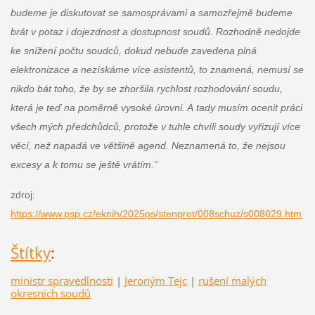
budeme je diskutovat se samosprávami a samozřejmě budeme
brát v potaz i dojezdnost a dostupnost soudů. Rozhodně nedojde
ke snížení počtu soudců, dokud nebude zavedena plná
elektronizace a nezískáme více asistentů, to znamená, nemusí se
nikdo bát toho, že by se zhoršila rychlost rozhodování soudu,
která je teď na poměrně vysoké úrovni. A tady musím ocenit práci
všech mých předchůdců, protože v tuhle chvíli soudy vyřizují více
věcí, než napadá ve většině agend. Neznamená to, že nejsou
excesy a k tomu se ještě vrátím.“
zdroj:
https://www.psp.cz/eknih/2025ps/stenprot/008schuz/s008029.htm
Štítky
:
ministr spravedlnosti
|
Jeroným Tejc
|
rušení malých
okresních soudů