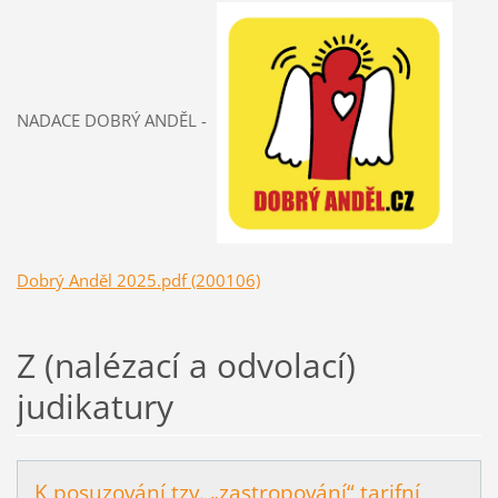
NADACE DOBRÝ ANDĚL -
Dobrý Anděl 2025.pdf (200106)
Z (nalézací a odvolací)
judikatury
K posuzování tzv. „zastropování“ tarifní