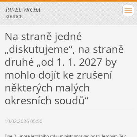
PAVEL VRCHA
SOUDCE
Na straně jedné
„diskutujeme“, na straně
druhé „od 1. 1. 2027 by
mohlo dojít ke zrušení
některých malých
okresních soudů“
10.02.2026 05:50
Dne 3. února letošního roku ministr spravedlnosti Jeroným Tejc