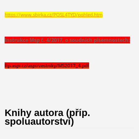
https://www.sbirka.cz/POSL4TYD/pohled.htm
Instrukce Msp č. 4/2017, o soudních písemnostech:
ftp.aspi.cz/aspi/vestniky/MS2017_4.pdf
Knihy autora (příp.
spoluautorství)