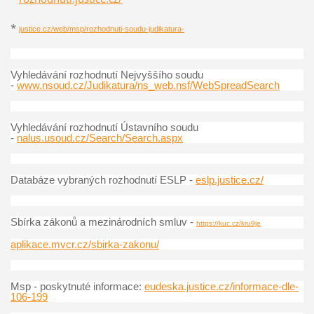
*
justice.cz/web/msp/rozhodnuti-soudu-judikatura-
Vyhledávání rozhodnutí Nejvyššího soudu
-
www.nsoud.cz/Judikatura/ns_web.nsf/WebSpreadSearch
Vyhledávání rozhodnutí Ústavního soudu
-
nalus.usoud.cz/Search/Search.aspx
Databáze vybraných rozhodnutí ESLP -
eslp.justice.cz/
Sbírka zákonů a mezinárodních smluv -
https://kuc.cz/kru9je
aplikace.mvcr.cz/sbirka-zakonu/
Msp - poskytnuté informace:
eudeska.justice.cz/informace-dle-
106-199