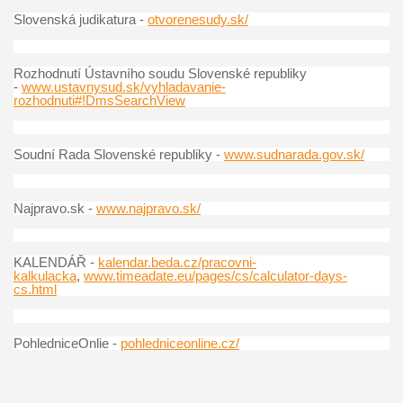
Slovenská judikatura -
otvorenesudy.sk/
Rozhodnutí Ústavního soudu Slovenské republiky
-
www.ustavnysud.sk/vyhladavanie-
rozhodnuti#!DmsSearchView
Soudní Rada Slovenské republiky -
www.sudnarada.gov.sk/
Najpravo.sk -
www.najpravo.sk/
KALENDÁŘ -
kalendar.beda.cz/pracovni-
kalkulacka
,
www.timeadate.eu/pages/cs/calculator-days-
cs.html
PohledniceOnlie -
pohledniceonline.cz/