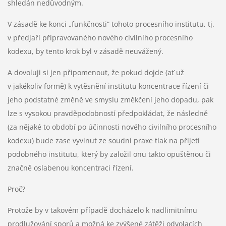
shledán nedůvodným.
V zásadě ke konci „funkčnosti“ tohoto procesního institutu, tj.
v předjaří připravovaného nového civilního procesního
kodexu, by tento krok byl v zásadě neuvážený.
A dovoluji si jen připomenout, že pokud dojde (ať už
v jakékoliv formě) k vytěsnění institutu koncentrace řízení či
jeho podstatné změně ve smyslu změkčení jeho dopadu, pak
lze s vysokou pravděpodobností předpokládat, že následně
(za nějaké to období po účinnosti nového civilního procesního
kodexu) bude zase vyvinut ze soudní praxe tlak na přijetí
podobného institutu, který by založil onu takto opuštěnou či
značně oslabenou koncentraci řízení.
Proč?
Protože by v takovém případě docházelo k nadlimitnímu
prodlužování sporů a možná ke zvýšené zátěži odvolacích