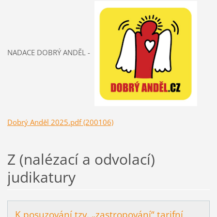
NADACE DOBRÝ ANDĚL -
Dobrý Anděl 2025.pdf (200106)
Z (nalézací a odvolací)
judikatury
K posuzování tzv. „zastropování“ tarifní