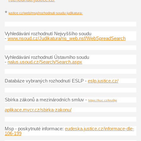
*
justice.cz/web/msp/rozhodnuti-soudu-judikatura-
Vyhledávání rozhodnutí Nejvyššího soudu
-
www.nsoud.cz/Judikatura/ns_web.nsf/WebSpreadSearch
Vyhledávání rozhodnutí Ústavního soudu
-
nalus.usoud.cz/Search/Search.aspx
Databáze vybraných rozhodnutí ESLP -
eslp.justice.cz/
Sbírka zákonů a mezinárodních smluv -
https://kuc.cz/kru9je
aplikace.mvcr.cz/sbirka-zakonu/
Msp - poskytnuté informace:
eudeska.justice.cz/informace-dle-
106-199