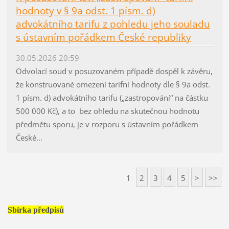
hodnoty v § 9a odst. 1 písm. d)
advokátního tarifu z pohledu jeho souladu
s ústavním pořádkem České republiky
30.05.2026 20:59
Odvolací soud v posuzovaném případě dospěl k závěru,
že konstruované omezení tarifní hodnoty dle § 9a odst.
1 písm. d) advokátního tarifu („zastropování“ na částku
500 000 Kč), a to bez ohledu na skutečnou hodnotu
předmětu sporu, je v rozporu s ústavním pořádkem
České...
1
2
3
4
5
>
>>
Sbírka předpisů