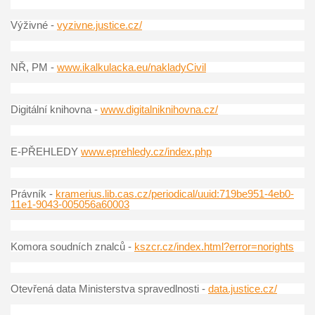
Výživné -
vyzivne.justice.cz/
NŘ, PM -
www.ikalkulacka.eu/nakladyCivil
Digitální knihovna -
www.digitalniknihovna.cz/
E-PŘEHLEDY
www.eprehledy.cz/index.php
Právník -
kramerius.lib.cas.cz/periodical/uuid:719be951-4eb0-
11e1-9043-005056a60003
Komora soudních znalců -
kszcr.cz/index.html?error=norights
Otevřená data Ministerstva spravedlnosti -
data.justice.cz/