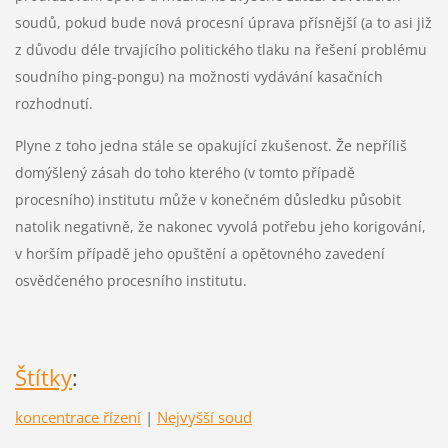
soudů, pokud bude nová procesní úprava přísnější (a to asi již
z důvodu déle trvajícího politického tlaku na řešení problému
soudního ping-pongu) na možnosti vydávání kasačních
rozhodnutí.
Plyne z toho jedna stále se opakující zkušenost. Že nepříliš
domýšlený zásah do toho kterého (v tomto případě
procesního) institutu může v konečném důsledku působit
natolik negativně, že nakonec vyvolá potřebu jeho korigování,
v horším případě jeho opuštění a opětovného zavedení
osvědčeného procesního institutu.
Štítky
:
koncentrace řízení
|
Nejvyšší soud