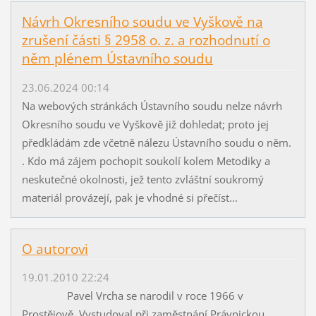
Návrh Okresního soudu ve Vyškově na
zrušení části § 2958 o. z. a rozhodnutí o
něm plénem Ústavního soudu
23.06.2024 00:14
Na webových stránkách Ústavního soudu nelze návrh
Okresního soudu ve Vyškově již dohledat; proto jej
předkládám zde včetně nálezu Ústavního soudu o něm.
. Kdo má zájem pochopit soukolí kolem Metodiky a
neskutečné okolnosti, jež tento zvláštní soukromý
materiál provázejí, pak je vhodné si přečíst...
O autorovi
19.01.2010 22:24
Pavel Vrcha se narodil v roce 1966 v
Prostějově. Vystudoval při zaměstnání Právnickou