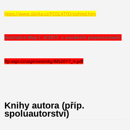
https://www.sbirka.cz/POSL4TYD/pohled.htm
Instrukce Msp č. 4/2017, o soudních písemnostech:
ftp.aspi.cz/aspi/vestniky/MS2017_4.pdf
Knihy autora (příp.
spoluautorství)