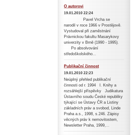
O autorovi
19.01.2010 22:24
Pavel Vrcha se
narodil v roce 1966 v Prostějově.
Vystudoval při zaměstnání
Právnickou fakultu Masarykovy
univerzity v Brně (1990 - 1995).
Po absolvování
středoškolského...
Publikační činnost
19.01.2010 22:23
Neúplný přehled publikační
činnosti od r. 1994 I. Knihy a
rozsáhlejší příspěvky Judikatura
Ústavního soudu České republiky
týkající se Ústavy ČR a Listiny
základních práv a svobod, Linde
Praha a.s., 1998, s.246. Zápisy
věcných práv k nemovitostem,
Newsletter Praha, 1999,...