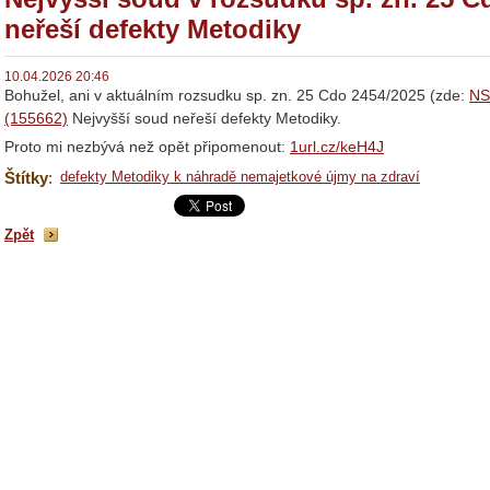
neřeší defekty Metodiky
10.04.2026 20:46
Bohužel, ani v aktuálním rozsudku sp. zn. 25 Cdo 2454/2025 (zde:
NS
(155662)
Nejvyšší soud neřeší defekty Metodiky.
Proto mi nezbývá než opět připomenout:
1url.cz/keH4J
Štítky
:
defekty Metodiky k náhradě nemajetkové újmy na zdraví
Zpět