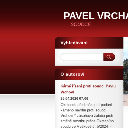
PAVEL VRCH
SOUDCE
Vyhledávání
O autorovi
Kárné řízení proti soudci Pavlu
Vrchovi
25.04.2026 07:06
Okolnosti předcházející podání
kárného návrhu proti soudci
Vrchovi * zásahová žaloba proti
změně rozvrhu práce Okresního
soudu ve Vyškově č. 5/2024 -