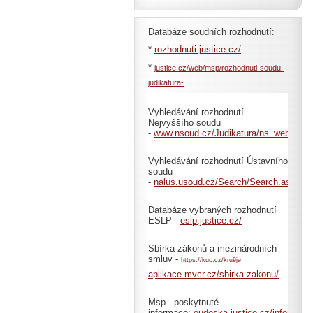
Databáze soudních rozhodnutí:
*
rozhodnuti.justice.cz/
*
justice.cz/web/msp/rozhodnuti-soudu-
judikatura-
Vyhledávání rozhodnutí
Nejvyššího soudu
-
www.nsoud.cz/Judikatura/ns_web.nsf
Vyhledávání rozhodnutí Ústavního
soudu
-
nalus.usoud.cz/Search/Search.aspx
Databáze vybraných rozhodnutí
ESLP -
eslp.justice.cz/
Sbírka zákonů a mezinárodních
smluv -
https://kuc.cz/kru9je
aplikace.mvcr.cz/sbirka-zakonu/
Msp - poskytnuté
informace:
eudeska.justice.cz/informace