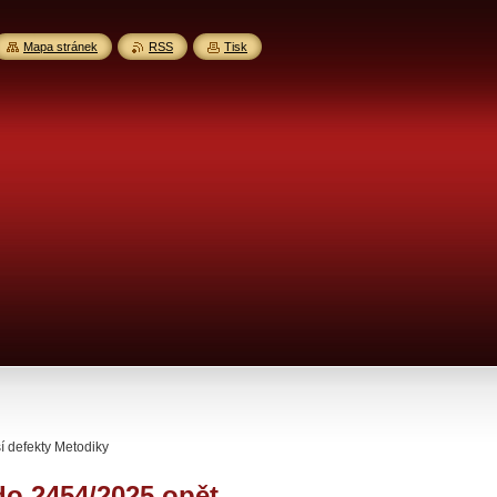
Mapa stránek
RSS
Tisk
í defekty Metodiky
do 2454/2025 opět