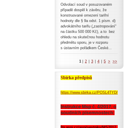
Odvolací soud v posuzovaném
případě dospěl k závěru, že
konstruované omezení tarifní
hodnoty dle § 9a odst. 1 písm. d)
advokátního tarifu („zastropování“
na částku 500 000 Kč), a to bez
ohledu na skutečnou hodnotu
předmětu sporu, je v rozporu
s ústavním pořádkem České...
1
|
2
|
3
|
4
|
5
>
>>
Sbírka předpisů
https://www.sbirka.cz/POSL4TYD/pohle
Instrukce Msp č. 4/2017, o
soudních písemnostech:
ftp.aspi.cz/aspi/vestniky/MS2017_4.pdf