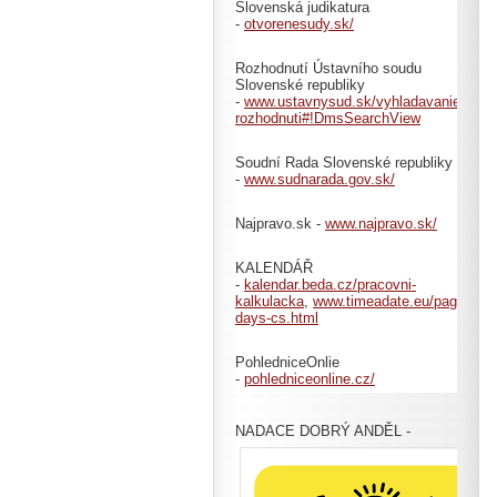
Slovenská judikatura
-
otvorenesudy.sk/
Rozhodnutí Ústavního soudu
Slovenské republiky
-
www.ustavnysud.sk/vyhladavanie-
rozhodnuti#!DmsSearchView
Soudní Rada Slovenské republiky
-
www.sudnarada.gov.sk/
Najpravo.sk -
www.najpravo.sk/
KALENDÁŘ
-
kalendar.beda.cz/pracovni-
kalkulacka
,
www.timeadate.eu/pages/cs/c
days-cs.html
PohledniceOnlie
-
pohledniceonline.cz/
NADACE DOBRÝ ANDĚL -