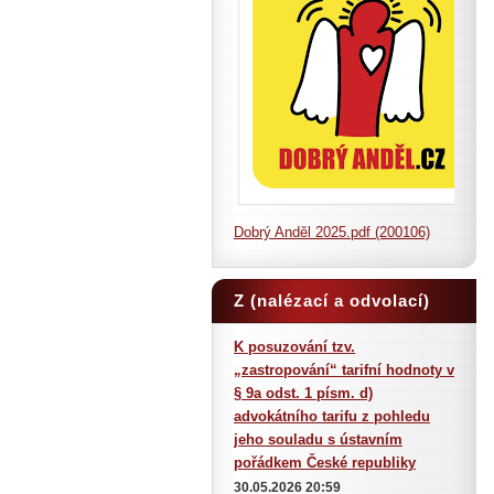
Dobrý Anděl 2025.pdf (200106)
Z (nalézací a odvolací)
judikatury
K posuzování tzv.
„zastropování“ tarifní hodnoty v
§ 9a odst. 1 písm. d)
advokátního tarifu z pohledu
jeho souladu s ústavním
pořádkem České republiky
30.05.2026 20:59