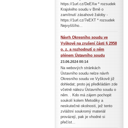
https://1url.cz/DeEXw * rozsudek
Krajského soudu v Brně o
zamítnutí zásahové žaloby -
https://1url.cz/7eEXT * rozsudek
Nejvyššího...
Návrh Okresního soudu ve
Vyškově na zrušení části § 2958
o. z. a rozhodnutí o něm
plénem Ústavního soudu
23.06.2024 00:14
Na webových stránkách
Ústavního soudu nelze návrh
Okresního soudu ve Vyškově již
dohledat; proto jej předkládám zde
včetně nálezu Ústavního soudu o
něm. . Kdo má zájem pochopit
soukolí kolem Metodiky a
neskutečné okolnosti, jež tento
zvláštní soukromý materiál
provázejí, pak je vhodné si
přečíst...