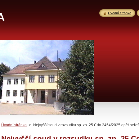
A
Úvodní stránka
Úvodní stránka
>
Nejvyšší soud v rozsudku sp. zn. 25 Cdo 2454/2025 opět neřeš
Nejvyšší soud v rozsudku sp. zn. 25 C