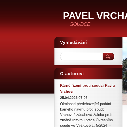
PAVEL VRCH
SOUDCE
Vyhledávání
O autorovi
Kárné řízení proti soudci Pavlu
Vrchovi
25.04.2026 07:06
Okolnosti předcházející podání
kárného návrhu proti soudci
Vrchovi * zásahová žaloba proti
změně rozvrhu práce Okresního
soudu ve Vyškově č. 5/2024 -