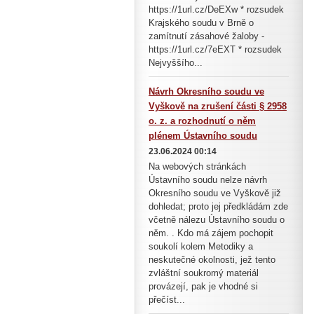
https://1url.cz/DeEXw * rozsudek
Krajského soudu v Brně o
zamítnutí zásahové žaloby -
https://1url.cz/7eEXT * rozsudek
Nejvyššího...
Návrh Okresního soudu ve
Vyškově na zrušení části § 2958
o. z. a rozhodnutí o něm
plénem Ústavního soudu
23.06.2024 00:14
Na webových stránkách
Ústavního soudu nelze návrh
Okresního soudu ve Vyškově již
dohledat; proto jej předkládám zde
včetně nálezu Ústavního soudu o
něm. . Kdo má zájem pochopit
soukolí kolem Metodiky a
neskutečné okolnosti, jež tento
zvláštní soukromý materiál
provázejí, pak je vhodné si
přečíst...