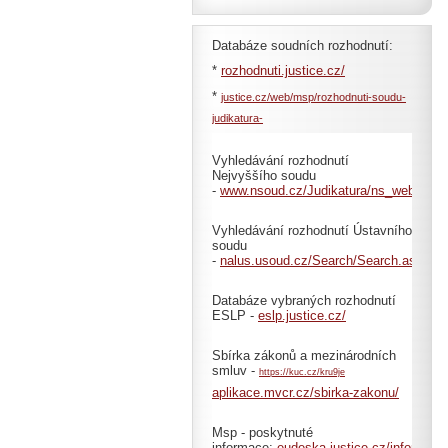
Databáze soudních rozhodnutí:
*
rozhodnuti.justice.cz/
*
justice.cz/web/msp/rozhodnuti-soudu-
judikatura-
Vyhledávání rozhodnutí
Nejvyššího soudu
-
www.nsoud.cz/Judikatura/ns_web.nsf
Vyhledávání rozhodnutí Ústavního
soudu
-
nalus.usoud.cz/Search/Search.aspx
Databáze vybraných rozhodnutí
ESLP -
eslp.justice.cz/
Sbírka zákonů a mezinárodních
smluv -
https://kuc.cz/kru9je
aplikace.mvcr.cz/sbirka-zakonu/
Msp - poskytnuté
informace:
eudeska.justice.cz/informace