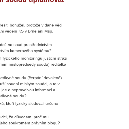
ešit, bohužel, protože v dané věci
ni vedení KS v Brně ani Msp,
dců na soud prostřednictvím
nictvím kamerového systému?
fyzického monitoringu justiční stráží
omím místopředsedy soudu) ředitelka
sedkyně soudu (čerpání dovolené)
ší soudní minitým soudci, a to v
 jde o nepravdivou informaci a
sedkyně soudu?
, kteří fyzicky sledovali určené
oudci, že důvodem, proč mu
na jeho soukromém právním blogu?