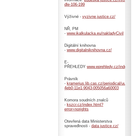
dle-106-199
Výživné -
vyzivne.justice.cz/
NŘ, PM
-
www.ikalkulacka.eu/nakladyCivil
Digitální knihovna
-
www.digitalniknihovna.cz/
E-
PŘEHLEDY
www.eprehledy.cz/index.ph
Právník
-
kramerius.lib.cas.cz/periodical/uuid:71
4eb0-11e1-9043-005056a60003
Komora soudních znalců
-
kszcr.cz/index.html?
error=norights
Otevřená data Ministerstva
spravedlnosti -
data.justice.cz/