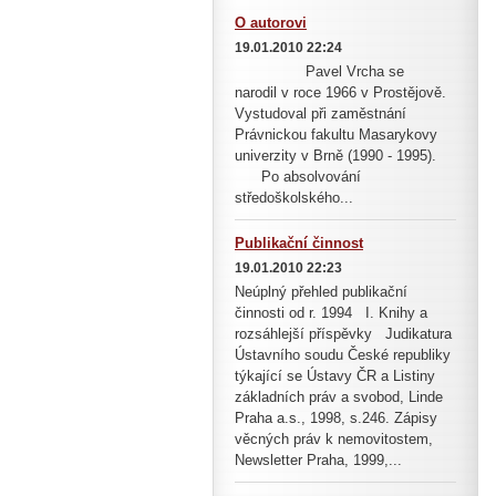
O autorovi
19.01.2010 22:24
Pavel Vrcha se
narodil v roce 1966 v Prostějově.
Vystudoval při zaměstnání
Právnickou fakultu Masarykovy
univerzity v Brně (1990 - 1995).
Po absolvování
středoškolského...
Publikační činnost
19.01.2010 22:23
Neúplný přehled publikační
činnosti od r. 1994 I. Knihy a
rozsáhlejší příspěvky Judikatura
Ústavního soudu České republiky
týkající se Ústavy ČR a Listiny
základních práv a svobod, Linde
Praha a.s., 1998, s.246. Zápisy
věcných práv k nemovitostem,
Newsletter Praha, 1999,...