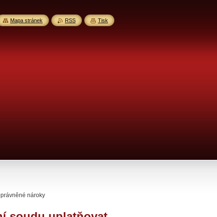
Mapa stránek
RSS
Tisk
 oprávněné nároky
ní soudu uplatňovat