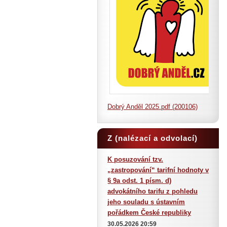
Dobrý Anděl 2025.pdf (200106)
Z (nalézací a odvolací)
judikatury
K posuzování tzv.
„zastropování“ tarifní hodnoty v
§ 9a odst. 1 písm. d)
advokátního tarifu z pohledu
jeho souladu s ústavním
pořádkem České republiky
30.05.2026 20:59