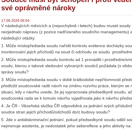
své oprávněné nároky
17.06.2026 06:04
V následujících měsících a (nepochybně i letech) budou muset soudy ř
nezjednalo nápravu (z pozice nadřízeného soudního managementu) a
následující otázky:
1. Může místopředseda soudu nařídit kontrolu evidence docházky sou
monitorování jejich příchodů na soud či odchodu ze soudu prostřed
2. Může místopředseda soudu kontrolu ad 1 provádět i prostřednictvím 
soudu, kterou o takové sledování vybraných soudců požádala (s věd
správy soudu?
3. Může místopředseda soudu v době krátkodobé nepřítomnosti před
předložit soudcovské radě návrh na změnu rozvrhu práce, kterým se ru
situaci, kdy v návrhu uvede, že jej vypracovala předsedkyně soudu, ač
soudcovská rada se k tomuto návrhu vyjadřovala jako k návrhu před
4. Je ČR - Vězeňská služba ČR odpovědná za jednání svých příslušníků
soudce stran jejich příchodů/odchodů do/z budovy soudu?
5. Jde o antidiskriminační jednání, pokud předsedkyně soudu sdělí s
nejmenuje asistenta, je nedostatek jeho sebereflexe a jeho aktivity 