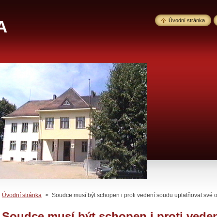
A
Úvodní stránka
Úvodní stránka
>
Soudce musí být schopen i proti vedení soudu uplatňovat své
Soudce musí být schopen i proti vede