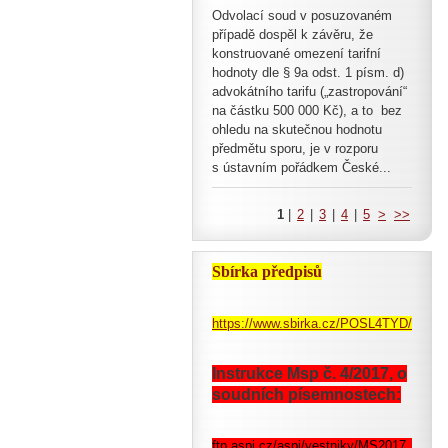
Odvolací soud v posuzovaném
případě dospěl k závěru, že
konstruované omezení tarifní
hodnoty dle § 9a odst. 1 písm. d)
advokátního tarifu („zastropování“
na částku 500 000 Kč), a to bez
ohledu na skutečnou hodnotu
předmětu sporu, je v rozporu
s ústavním pořádkem České...
1
|
2
|
3
|
4
|
5
>
>>
Sbírka předpisů
https://www.sbirka.cz/POSL4TYD/pohle
Instrukce Msp č. 4/2017, o
soudních písemnostech:
ftp.aspi.cz/aspi/vestniky/MS2017_4.pdf