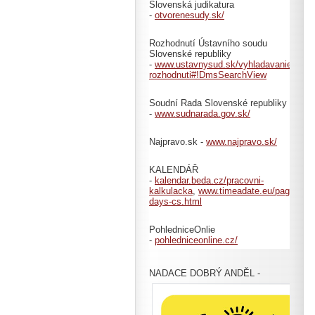
Slovenská judikatura
-
otvorenesudy.sk/
Rozhodnutí Ústavního soudu
Slovenské republiky
-
www.ustavnysud.sk/vyhladavanie-
rozhodnuti#!DmsSearchView
Soudní Rada Slovenské republiky
-
www.sudnarada.gov.sk/
Najpravo.sk -
www.najpravo.sk/
KALENDÁŘ
-
kalendar.beda.cz/pracovni-
kalkulacka
,
www.timeadate.eu/pages/cs/c
days-cs.html
PohledniceOnlie
-
pohledniceonline.cz/
NADACE DOBRÝ ANDĚL -