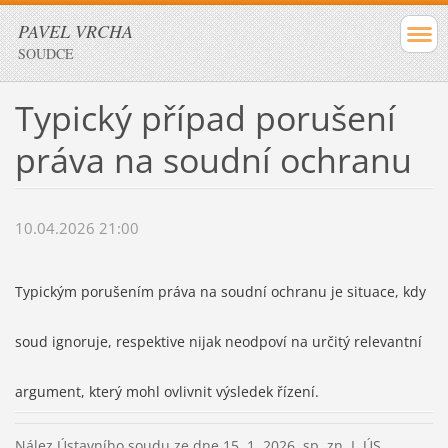
PAVEL VRCHA
SOUDCE
Typický případ porušení
práva na soudní ochranu
10.04.2026 21:00
Typickým porušením práva na soudní ochranu je situace, kdy
soud ignoruje, respektive nijak neodpoví na určitý relevantní
argument, který mohl ovlivnit výsledek řízení.
Nález Ústavního soudu ze dne 15. 1. 2026, sp. zn. I. ÚS