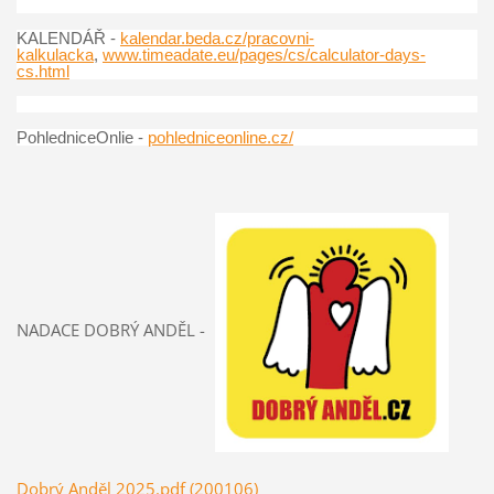
KALENDÁŘ -
kalendar.beda.cz/pracovni-
kalkulacka
,
www.timeadate.eu/pages/cs/calculator-days-
cs.html
PohledniceOnlie -
pohledniceonline.cz/
NADACE DOBRÝ ANDĚL -
Dobrý Anděl 2025.pdf (200106)