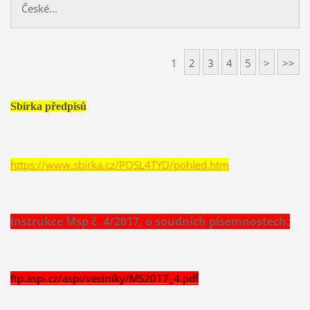
České...
1
2
3
4
5
>
>>
Sbírka předpisů
https://www.sbirka.cz/POSL4TYD/pohled.htm
Instrukce Msp č. 4/2017, o soudních písemnostech:
ftp.aspi.cz/aspi/vestniky/MS2017_4.pdf