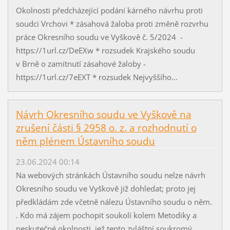
Okolnosti předcházející podání kárného návrhu proti
soudci Vrchovi * zásahová žaloba proti změně rozvrhu
práce Okresního soudu ve Vyškově č. 5/2024 -
https://1url.cz/DeEXw * rozsudek Krajského soudu
v Brně o zamítnutí zásahové žaloby -
https://1url.cz/7eEXT * rozsudek Nejvyššího...
Návrh Okresního soudu ve Vyškově na
zrušení části § 2958 o. z. a rozhodnutí o
něm plénem Ústavního soudu
23.06.2024 00:14
Na webových stránkách Ústavního soudu nelze návrh
Okresního soudu ve Vyškově již dohledat; proto jej
předkládám zde včetně nálezu Ústavního soudu o něm.
. Kdo má zájem pochopit soukolí kolem Metodiky a
neskutečné okolnosti, jež tento zvláštní soukromý