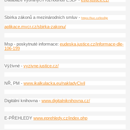
Sbírka zákonů a mezinárodních smluv -
https://kuc.cz/kru9je
aplikace.mvcr.cz/sbirka-zakonu/
Msp - poskytnuté informace:
eudeska.justice.cz/informace-dle-
106-199
Výživné -
vyzivne.justice.cz/
NŘ, PM -
www.ikalkulacka.eu/nakladyCivil
Digitální knihovna -
www.digitalniknihovna.cz/
E-PŘEHLEDY
www.eprehledy.cz/index.php