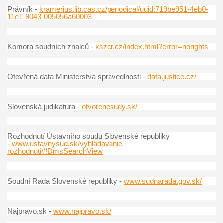
Právník -
kramerius.lib.cas.cz/periodical/uuid:719be951-4eb0-
11e1-9043-005056a60003
Komora soudních znalců -
kszcr.cz/index.html?error=norights
Otevřená data Ministerstva spravedlnosti -
data.justice.cz/
Slovenská judikatura -
otvorenesudy.sk/
Rozhodnutí Ústavního soudu Slovenské republiky
-
www.ustavnysud.sk/vyhladavanie-
rozhodnuti#!DmsSearchView
Soudní Rada Slovenské republiky -
www.sudnarada.gov.sk/
Najpravo.sk -
www.najpravo.sk/