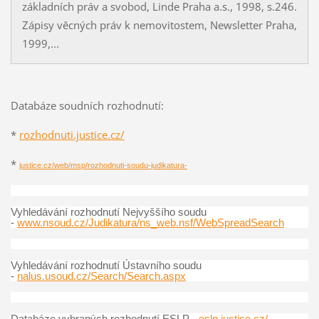
základních práv a svobod, Linde Praha a.s., 1998, s.246.
Zápisy věcných práv k nemovitostem, Newsletter Praha,
1999,...
Databáze soudních rozhodnutí:
*
rozhodnuti.justice.cz/
*
justice.cz/web/msp/rozhodnuti-soudu-judikatura-
Vyhledávání rozhodnutí Nejvyššího soudu
-
www.nsoud.cz/Judikatura/ns_web.nsf/WebSpreadSearch
Vyhledávání rozhodnutí Ústavního soudu
-
nalus.usoud.cz/Search/Search.aspx
Databáze vybraných rozhodnutí ESLP -
eslp.justice.cz/