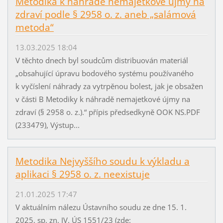
Metodika k náhradě nemajetkové újmy na
zdraví podle § 2958 o. z. aneb „salámová
metoda“
13.03.2025 18:04
V těchto dnech byl soudcům distribuován materiál
„obsahující úpravu bodového systému používaného
k vyčíslení náhrady za vytrpěnou bolest, jak je obsažen
v části B Metodiky k náhradě nemajetkové újmy na
zdraví (§ 2958 o. z.).“ přípis předsedkyně OOK NS.PDF
(233479), Výstup...
Metodika Nejvyššího soudu k výkladu a
aplikaci § 2958 o. z. neexistuje
21.01.2025 17:47
V aktuálním nálezu Ústavního soudu ze dne 15. 1.
2025, sp. zn. IV. ÚS 1551/23 (zde: