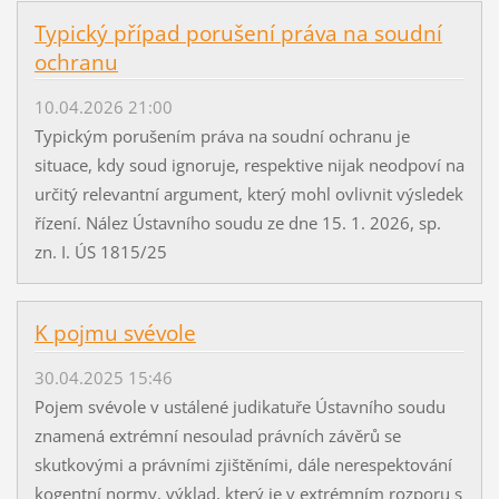
Typický případ porušení práva na soudní
ochranu
10.04.2026 21:00
Typickým porušením práva na soudní ochranu je
situace, kdy soud ignoruje, respektive nijak neodpoví na
určitý relevantní argument, který mohl ovlivnit výsledek
řízení. Nález Ústavního soudu ze dne 15. 1. 2026, sp.
zn. I. ÚS 1815/25
K pojmu svévole
30.04.2025 15:46
Pojem svévole v ustálené judikatuře Ústavního soudu
znamená extrémní nesoulad právních závěrů se
skutkovými a právními zjištěními, dále nerespektování
kogentní normy, výklad, který je v extrémním rozporu s