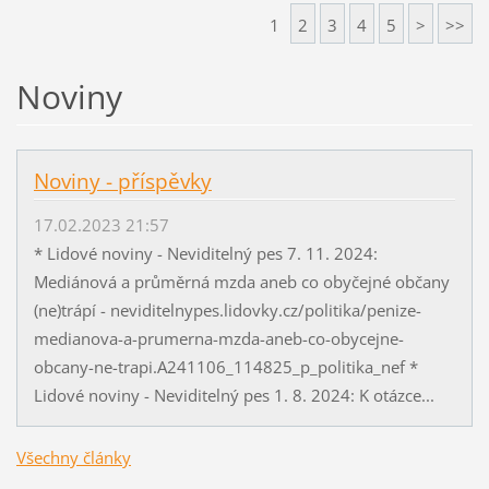
1
2
3
4
5
>
>>
Noviny
Noviny - příspěvky
17.02.2023 21:57
* Lidové noviny - Neviditelný pes 7. 11. 2024:
Mediánová a průměrná mzda aneb co obyčejné občany
(ne)trápí - neviditelnypes.lidovky.cz/politika/penize-
medianova-a-prumerna-mzda-aneb-co-obycejne-
obcany-ne-trapi.A241106_114825_p_politika_nef *
Lidové noviny - Neviditelný pes 1. 8. 2024: K otázce...
Všechny články