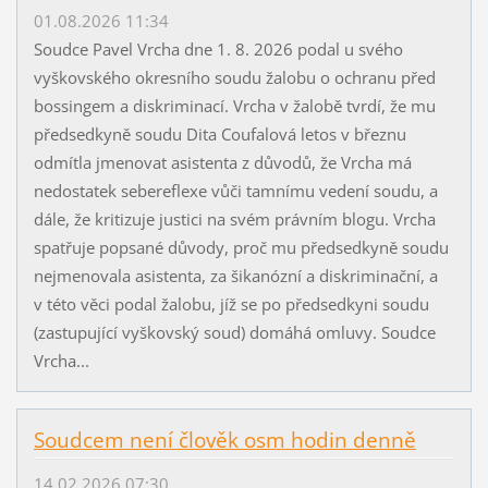
01.08.2026 11:34
Soudce Pavel Vrcha dne 1. 8. 2026 podal u svého
vyškovského okresního soudu žalobu o ochranu před
bossingem a diskriminací. Vrcha v žalobě tvrdí, že mu
předsedkyně soudu Dita Coufalová letos v březnu
odmítla jmenovat asistenta z důvodů, že Vrcha má
nedostatek sebereflexe vůči tamnímu vedení soudu, a
dále, že kritizuje justici na svém právním blogu. Vrcha
spatřuje popsané důvody, proč mu předsedkyně soudu
nejmenovala asistenta, za šikanózní a diskriminační, a
v této věci podal žalobu, jíž se po předsedkyni soudu
(zastupující vyškovský soud) domáhá omluvy. Soudce
Vrcha...
Soudcem není člověk osm hodin denně
14.02.2026 07:30