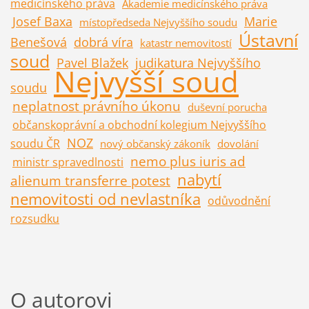
medicínského práva
Akademie medicínského práva
Josef Baxa
Marie
místopředseda Nejvyššího soudu
Ústavní
Benešová
dobrá víra
katastr nemovitostí
soud
Pavel Blažek
judikatura Nejvyššího
Nejvyšší soud
soudu
neplatnost právního úkonu
duševní porucha
občanskoprávní a obchodní kolegium Nejvyššího
NOZ
soudu ČR
nový občanský zákoník
dovolání
nemo plus iuris ad
ministr spravedlnosti
nabytí
alienum transferre potest
nemovitosti od nevlastníka
odůvodnění
rozsudku
O autorovi