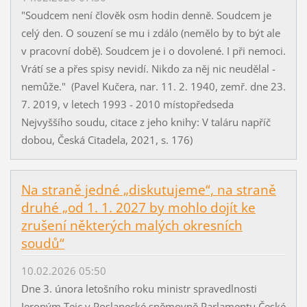
"Soudcem není člověk osm hodin denně. Soudcem je
celý den. O souzení se mu i zdálo (nemělo by to být ale
v pracovní době). Soudcem je i o dovolené. I při nemoci.
Vrátí se a přes spisy nevidí. Nikdo za něj nic neudělal -
nemůže." (Pavel Kučera, nar. 11. 2. 1940, zemř. dne 23.
7. 2019, v letech 1993 - 2010 místopředseda
Nejvyššího soudu, citace z jeho knihy: V taláru napříč
dobou, Česká Citadela, 2021, s. 176)
Na straně jedné „diskutujeme“, na straně
druhé „od 1. 1. 2027 by mohlo dojít ke
zrušení některých malých okresních
soudů“
10.02.2026 05:50
Dne 3. února letošního roku ministr spravedlnosti
Jeroným Tejc v Poslanecké sněmovně Parlamentu České