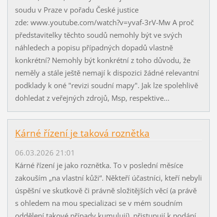
soudu v Praze v pořadu České justice
zde: www.youtube.com/watch?v=yvaf-3rV-Mw A proč
představitelky těchto soudů nemohly být ve svých
náhledech a popisu případných dopadů vlastně
konkrétní? Nemohly být konkrétní z toho důvodu, že
neměly a stále ještě nemají k dispozici žádné relevantní
podklady k oné "revizi soudní mapy". Jak lze spolehlivě
dohledat z veřejných zdrojů, Msp, respektive...
Kárné řízení je taková roznětka
06.03.2026 21:01
Kárné řízení je jako roznětka. To v poslední měsíce
zakouším „na vlastní kůži“. Někteří účastníci, kteří nebyli
úspěšní ve skutkově či právně složitějších věcí (a právě
s ohledem na mou specializaci se v mém soudním
oddělení takové případy kumulují), přistupují k podání