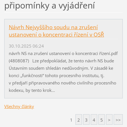
připomínky a vyjádření
Návrh Nejvyššího soudu na zrušení
ustanovení o koncentraci řízení v OSŘ
30.10.2025 06:24
návrh NS na zrušení ustanovení o koncentraci řízení.pdf
(4808087) Lze předpokládat, že tento návrh NS bude
Ústavním soudem shledán nedůvodným. V zásadě ke
konci „funkčnosti“ tohoto procesního institutu, tj.
v předjaří připravovaného nového civilního procesního
kodexu, by tento krok...
Všechny články
1
2
3
4
5
>
>>