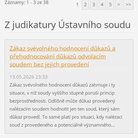
Záznamy: 1 - 3 ze 38
1
2
3
4
5
>
>>
Z judikatury Ústavního soudu
Zákaz svévolného hodnocení důkazů a
přehodnocování důkazů odvolacím
soudem bez jejich provedení
13.05.2026 23:33
Zákaz svévolného hodnocení důkazů zahrnuje i ty
situace, v níž soudy vyššího stupně poruší princip
bezprostřednosti. Odlišně může důkaz provedený
nalézacím soudem hodnotit jen ten soud, který sám
důkaz provedl. To samé platí pro situaci, kdy nalézací
soud z provedeného a potenciálně významného...