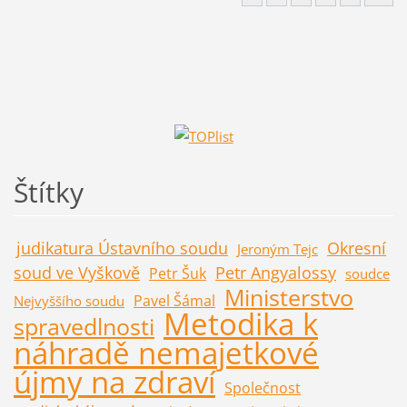
Štítky
judikatura Ústavního soudu
Okresní
Jeroným Tejc
soud ve Vyškově
Petr Angyalossy
Petr Šuk
soudce
Ministerstvo
Pavel Šámal
Nejvyššího soudu
Metodika k
spravedlnosti
náhradě nemajetkové
újmy na zdraví
Společnost