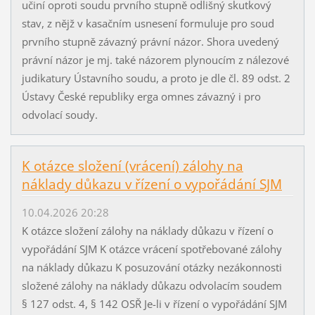
učiní oproti soudu prvního stupně odlišný skutkový
stav, z nějž v kasačním usnesení formuluje pro soud
prvního stupně závazný právní názor. Shora uvedený
právní názor je mj. také názorem plynoucím z nálezové
judikatury Ústavního soudu, a proto je dle čl. 89 odst. 2
Ústavy České republiky erga omnes závazný i pro
odvolací soudy.
K otázce složení (vrácení) zálohy na
náklady důkazu v řízení o vypořádání SJM
10.04.2026 20:28
K otázce složení zálohy na náklady důkazu v řízení o
vypořádání SJM K otázce vrácení spotřebované zálohy
na náklady důkazu K posuzování otázky nezákonnosti
složené zálohy na náklady důkazu odvolacím soudem
§ 127 odst. 4, § 142 OSŘ Je-li v řízení o vypořádání SJM