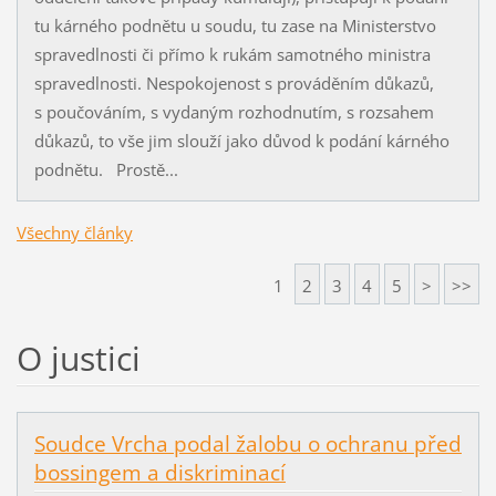
tu kárného podnětu u soudu, tu zase na Ministerstvo
spravedlnosti či přímo k rukám samotného ministra
spravedlnosti. Nespokojenost s prováděním důkazů,
s poučováním, s vydaným rozhodnutím, s rozsahem
důkazů, to vše jim slouží jako důvod k podání kárného
podnětu. Prostě...
Všechny články
1
2
3
4
5
>
>>
O justici
Soudce Vrcha podal žalobu o ochranu před
bossingem a diskriminací