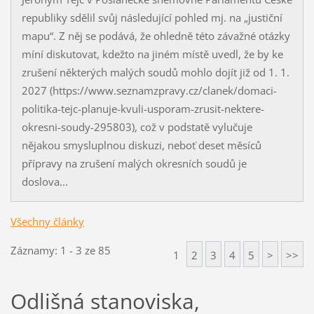
republiky sdělil svůj následující pohled mj. na „justiční
mapu“. Z něj se podává, že ohledně této závažné otázky
míní diskutovat, kdežto na jiném místě uvedl, že by ke
zrušení některých malých soudů mohlo dojít již od 1. 1.
2027 (https://www.seznamzpravy.cz/clanek/domaci-
politika-tejc-planuje-kvuli-usporam-zrusit-nektere-
okresni-soudy-295803), což v podstatě vylučuje
nějakou smysluplnou diskuzi, neboť deset měsíců
přípravy na zrušení malých okresních soudů je
doslova...
Všechny články
Záznamy: 1 - 3 ze 85
1
2
3
4
5
>
>>
Odlišná stanoviska,