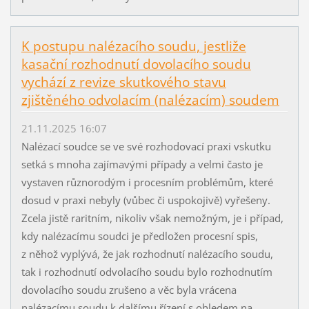
K postupu nalézacího soudu, jestliže
kasační rozhodnutí dovolacího soudu
vychází z revize skutkového stavu
zjištěného odvolacím (nalézacím) soudem
21.11.2025 16:07
Nalézací soudce se ve své rozhodovací praxi vskutku
setká s mnoha zajímavými případy a velmi často je
vystaven různorodým i procesním problémům, které
dosud v praxi nebyly (vůbec či uspokojivě) vyřešeny.
Zcela jistě raritním, nikoliv však nemožným, je i případ,
kdy nalézacímu soudci je předložen procesní spis,
z něhož vyplývá, že jak rozhodnutí nalézacího soudu,
tak i rozhodnutí odvolacího soudu bylo rozhodnutím
dovolacího soudu zrušeno a věc byla vrácena
nalézacímu soudu k dalšímu řízení s ohledem na