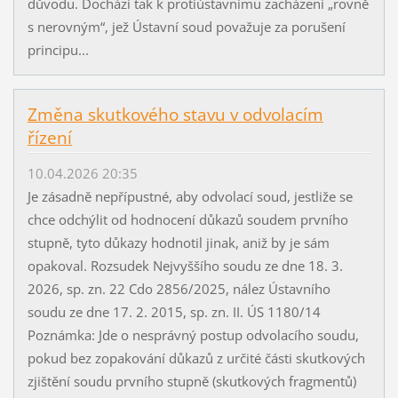
důvodu. Dochází tak k protiústavnímu zacházení „rovně
s nerovným“, jež Ústavní soud považuje za porušení
principu...
Změna skutkového stavu v odvolacím
řízení
10.04.2026 20:35
Je zásadně nepřípustné, aby odvolací soud, jestliže se
chce odchýlit od hodnocení důkazů soudem prvního
stupně, tyto důkazy hodnotil jinak, aniž by je sám
opakoval. Rozsudek Nejvyššího soudu ze dne 18. 3.
2026, sp. zn. 22 Cdo 2856/2025, nález Ústavního
soudu ze dne 17. 2. 2015, sp. zn. II. ÚS 1180/14
Poznámka: Jde o nesprávný postup odvolacího soudu,
pokud bez zopakování důkazů z určité části skutkových
zjištění soudu prvního stupně (skutkových fragmentů)