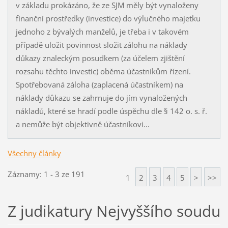
v základu prokázáno, že ze SJM měly být vynaloženy
finanční prostředky (investice) do výlučného majetku
jednoho z bývalých manželů, je třeba i v takovém
případě uložit povinnost složit zálohu na náklady
důkazy znaleckým posudkem (za účelem zjištění
rozsahu těchto investic) oběma účastníkům řízení.
Spotřebovaná záloha (zaplacená účastníkem) na
náklady důkazu se zahrnuje do jím vynaložených
nákladů, které se hradí podle úspěchu dle § 142 o. s. ř.
a nemůže být objektivně účastníkovi...
Všechny články
Záznamy: 1 - 3 ze 191
1
2
3
4
5
>
>>
Z judikatury Nejvyššího soudu