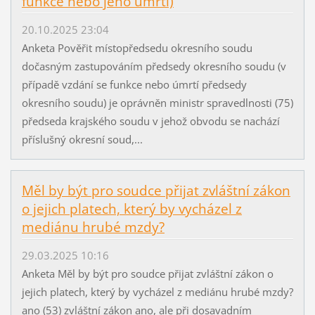
funkce nebo jeho úmrtí)
20.10.2025 23:04
Anketa Pověřit místopředsedu okresního soudu
dočasným zastupováním předsedy okresního soudu (v
případě vzdání se funkce nebo úmrtí předsedy
okresního soudu) je oprávněn ministr spravedlnosti (75)
předseda krajského soudu v jehož obvodu se nachází
příslušný okresní soud,...
Měl by být pro soudce přijat zvláštní zákon
o jejich platech, který by vycházel z
mediánu hrubé mzdy?
29.03.2025 10:16
Anketa Měl by být pro soudce přijat zvláštní zákon o
jejich platech, který by vycházel z mediánu hrubé mzdy?
ano (53) zvláštní zákon ano, ale při dosavadním