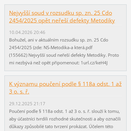
Nejvyšší soud v rozsudku sp. zn. 25 Cdo
2454/2025 opět neřeší defekty Metodiky
10.04.2026 20:46
Bohužel, ani v aktuálním rozsudku sp. zn. 25 Cdo
2454/2025 (zde: NS-Metodika-a která.pdf
(155662) Nejvyšší soud neřeší defekty Metodiky. Proto
mi nezbývá než opět připomenout: 1url.cz/keH4J
K významu poučení podle § 118a odst. 1 až
3 o. s. ř.
29.12.2025 21:17
Poučení podle § 118a odst. 1 až 3 o. s. ř. slouží k tomu,
aby účastníci tvrdili rozhodné skutečnosti a aby označili
důkazy způsobilé tato tvrzení prokázat. Účelem této