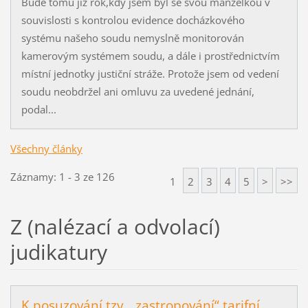
Bude tomu již rok,kdy jsem byl se svou manželkou v
souvislosti s kontrolou evidence docházkového
systému našeho soudu nemyslně monitorován
kamerovým systémem soudu, a dále i prostřednictvím
místní jednotky justiční stráže. Protože jsem od vedení
soudu neobdržel ani omluvu za uvedené jednání,
podal...
Všechny články
Záznamy: 1 - 3 ze 126
1
2
3
4
5
>
>>
Z (nalézací a odvolací)
judikatury
K posuzování tzv. „zastropování“ tarifní