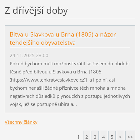
Z dřívější doby
Bitva u Slavkova u Brna (1805) a názor
tehdejšího obyvatelstva
24.11.2025 23:00
Pokud bychom měli možnost vrátit se časem do období
těsně před bitvou u Slavkova u Brna [1805
(https://www.tenkratveslavkove.cz)] a i po ní, asi
bychom nenašli žádné příznivce těch mnoha a mnoha
negativních důsledků plynoucích z postupu jednotlivých
vojsk, jež se postupně ubírala...
Všechny články
1
2
3
4
5
>
>>