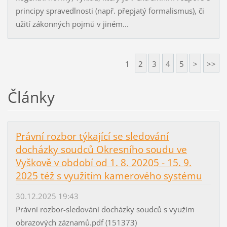
principy spravedlnosti (např. přepjatý formalismus), či
užití zákonných pojmů v jiném...
1
2
3
4
5
>
>>
Články
Právní rozbor týkající se sledování
docházky soudců Okresního soudu ve
Vyškově v období od 1. 8. 20205 - 15. 9.
2025 též s využitím kamerového systému
30.12.2025 19:43
Právní rozbor-sledování docházky soudců s využím
obrazových záznamů.pdf (151373)