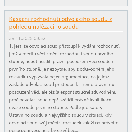
Kasační rozhodnutí odvolacího soudu z
pohledu nalézacího soudu
23.11.2025 09:52
1. Jestliže odvolací soud přistoupí k vydání rozhodnutí,
jímž v meritu věci změní rozhodnutí soudu prvního
stupně, neboť nesdílí právní posouzení věci soudem
prvního stupně, je nezbytné, aby z odůvodnění jeho
rozsudku vyplývala nejen argumentace, na jejímž
základě odvolací soud přistoupil k jinému právnímu
posouzení věci, ale též (alespoň) stručné zdůvodnění,
proč odvolací soud nepřisvědčil právně kvalifikační
úvaze soudu prvního stupně. Podle judikatury
Ústavního soudu a Nejvyššího soudu v situaci, kdy
odvolací soud svůj měnící rozsudek založí na právním
posouzení věci, aniž by se vůbec...