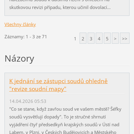
skutkovou revizi případu, kterou učinil dovolací...
Všechny články
Záznamy: 1 - 3 ze 71
1
2
3
4
5
>
>>
Názory
K jednání se zástupci soudů ohledně
"revize soudní mapy"
14.04.2026 05:53
"Co se stane, když zavřou soud ve vašem městě? Šéfky
soudů vysvětlují dopady". To je stručné shrnutí
vyjádření čtyř předsedkyň krajských soudů v Ústí nad
Labem, v Plzni, v Českých Budějovicích a Městského