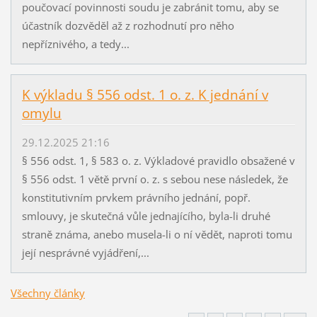
poučovací povinnosti soudu je zabránit tomu, aby se
účastník dozvěděl až z rozhodnutí pro něho
nepříznivého, a tedy...
K výkladu § 556 odst. 1 o. z. K jednání v
omylu
29.12.2025 21:16
§ 556 odst. 1, § 583 o. z. Výkladové pravidlo obsažené v
§ 556 odst. 1 větě první o. z. s sebou nese následek, že
konstitutivním prvkem právního jednání, popř.
smlouvy, je skutečná vůle jednajícího, byla-li druhé
straně známa, anebo musela-li o ní vědět, naproti tomu
její nesprávné vyjádření,...
Všechny články