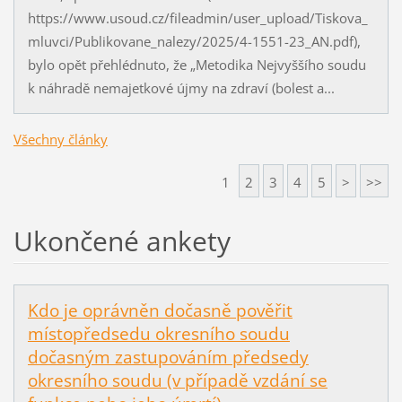
https://www.usoud.cz/fileadmin/user_upload/Tiskova_
mluvci/Publikovane_nalezy/2025/4-1551-23_AN.pdf),
bylo opět přehlédnuto, že „Metodika Nejvyššího soudu
k náhradě nemajetkové újmy na zdraví (bolest a...
Všechny články
1
2
3
4
5
>
>>
Ukončené ankety
Kdo je oprávněn dočasně pověřit
místopředsedu okresního soudu
dočasným zastupováním předsedy
okresního soudu (v případě vzdání se