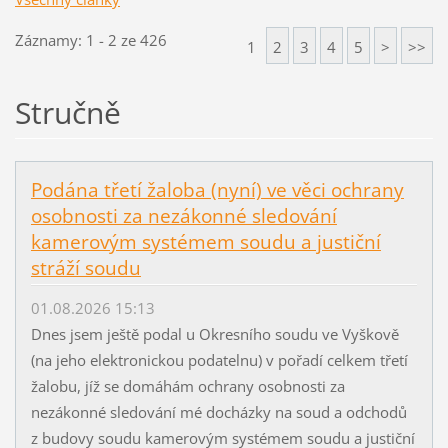
Záznamy: 1 - 2 ze 426
1
2
3
4
5
>
>>
Stručně
Podána třetí žaloba (nyní) ve věci ochrany
osobnosti za nezákonné sledování
kamerovým systémem soudu a justiční
stráží soudu
01.08.2026 15:13
Dnes jsem ještě podal u Okresního soudu ve Vyškově
(na jeho elektronickou podatelnu) v pořadí celkem třetí
žalobu, jíž se domáhám ochrany osobnosti za
nezákonné sledování mé docházky na soud a odchodů
z budovy soudu kamerovým systémem soudu a justiční