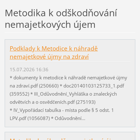
Metodika k odškodňování
nemajetkových újem
Podklady k Metodice k náhradě
nemajetkové újmy na zdraví
15.07.2026 16:36
* dokumenty k metodice k náhradě nemajetkové újmy
na zdraví.pdf (250660) * doc20140103125733_1.pdf
(359552) * III_Odůvodnění_Vyhláška o znaleckých
odvětvích a o osvědčeních.pdf (275193)
* IV_Vypořádací tabulka - místa podle § 5 odst. 1
LPV.pdf (1056087) * Odůvodnění...