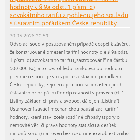
hodnoty v § 9a odst. 1 písm. d)
advokátního tarifu z pohledu jeho souladu
s ústavním pořádkem České republiky
30.05.2026 20:59
Odvolací soud v posuzovaném případě dospěl k závěru,
že konstruované omezení tarifní hodnoty dle § 9a odst.
1 písm. d) advokátního tarifu („zastropování“ na částku
500 000 Kč), a to bez ohledu na skutečnou hodnotu
předmětu sporu, je v rozporu s ústavním pořádkem
České republiky, zejména pro porušení následujících
ústavních principů: a) Princip rovnosti v právech (čl. 1
Listiny základních práv a svobod, dále jen „Listina“)
Ustanovení zavádí mechanickou paušalizaci tarifní
hodnoty, která staví zcela rozdílné případy (spory o
nemovité věci či práva hodnoty statisíců a desítek
milionů korun) na roveň bez rozumného a objektivního