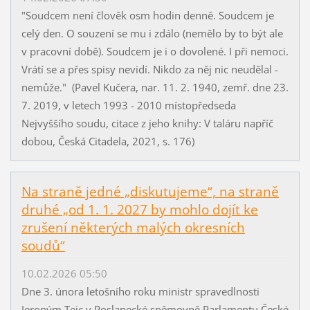
"Soudcem není člověk osm hodin denně. Soudcem je
celý den. O souzení se mu i zdálo (nemělo by to být ale
v pracovní době). Soudcem je i o dovolené. I při nemoci.
Vrátí se a přes spisy nevidí. Nikdo za něj nic neudělal -
nemůže." (Pavel Kučera, nar. 11. 2. 1940, zemř. dne 23.
7. 2019, v letech 1993 - 2010 místopředseda
Nejvyššího soudu, citace z jeho knihy: V taláru napříč
dobou, Česká Citadela, 2021, s. 176)
Na straně jedné „diskutujeme“, na straně
druhé „od 1. 1. 2027 by mohlo dojít ke
zrušení některých malých okresních
soudů“
10.02.2026 05:50
Dne 3. února letošního roku ministr spravedlnosti
Jeroným Tejc v Poslanecké sněmovně Parlamentu České