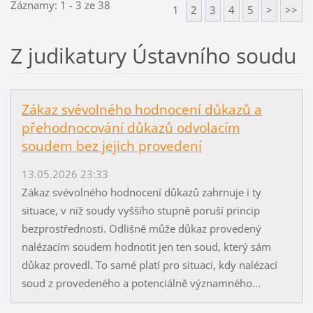
Záznamy: 1 - 3 ze 38
1
2
3
4
5
>
>>
Z judikatury Ústavního soudu
Zákaz svévolného hodnocení důkazů a
přehodnocování důkazů odvolacím
soudem bez jejich provedení
13.05.2026 23:33
Zákaz svévolného hodnocení důkazů zahrnuje i ty
situace, v níž soudy vyššího stupně poruší princip
bezprostřednosti. Odlišně může důkaz provedený
nalézacím soudem hodnotit jen ten soud, který sám
důkaz provedl. To samé platí pro situaci, kdy nalézací
soud z provedeného a potenciálně významného...