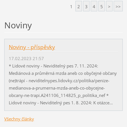
1
2
3
4
5
>
>>
Noviny
Noviny - příspěvky
17.02.2023 21:57
* Lidové noviny - Neviditelný pes 7. 11. 2024:
Mediánová a průměrná mzda aneb co obyčejné občany
(ne)trápí - neviditelnypes.lidovky.cz/politika/penize-
medianova-a-prumerna-mzda-aneb-co-obycejne-
obcany-ne-trapi.A241106_114825_p_politika_nef *
Lidové noviny - Neviditelný pes 1. 8. 2024: K otázce...
Všechny články