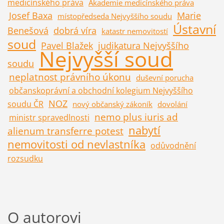
medicínského práva
Akademie medicínského práva
Josef Baxa
Marie
místopředseda Nejvyššího soudu
Ústavní
Benešová
dobrá víra
katastr nemovitostí
soud
Pavel Blažek
judikatura Nejvyššího
Nejvyšší soud
soudu
neplatnost právního úkonu
duševní porucha
občanskoprávní a obchodní kolegium Nejvyššího
NOZ
soudu ČR
nový občanský zákoník
dovolání
nemo plus iuris ad
ministr spravedlnosti
nabytí
alienum transferre potest
nemovitosti od nevlastníka
odůvodnění
rozsudku
O autorovi