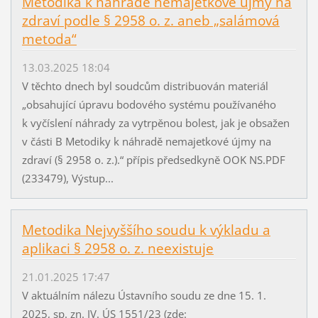
Metodika k náhradě nemajetkové újmy na
zdraví podle § 2958 o. z. aneb „salámová
metoda“
13.03.2025 18:04
V těchto dnech byl soudcům distribuován materiál
„obsahující úpravu bodového systému používaného
k vyčíslení náhrady za vytrpěnou bolest, jak je obsažen
v části B Metodiky k náhradě nemajetkové újmy na
zdraví (§ 2958 o. z.).“ přípis předsedkyně OOK NS.PDF
(233479), Výstup...
Metodika Nejvyššího soudu k výkladu a
aplikaci § 2958 o. z. neexistuje
21.01.2025 17:47
V aktuálním nálezu Ústavního soudu ze dne 15. 1.
2025, sp. zn. IV. ÚS 1551/23 (zde: