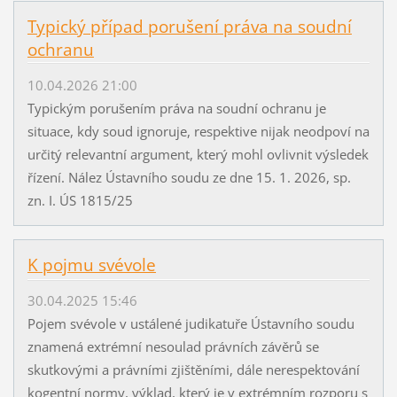
Typický případ porušení práva na soudní
ochranu
10.04.2026 21:00
Typickým porušením práva na soudní ochranu je
situace, kdy soud ignoruje, respektive nijak neodpoví na
určitý relevantní argument, který mohl ovlivnit výsledek
řízení. Nález Ústavního soudu ze dne 15. 1. 2026, sp.
zn. I. ÚS 1815/25
K pojmu svévole
30.04.2025 15:46
Pojem svévole v ustálené judikatuře Ústavního soudu
znamená extrémní nesoulad právních závěrů se
skutkovými a právními zjištěními, dále nerespektování
kogentní normy, výklad, který je v extrémním rozporu s