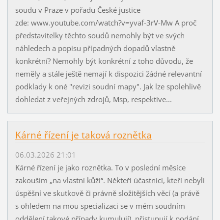
soudu v Praze v pořadu České justice
zde: www.youtube.com/watch?v=yvaf-3rV-Mw A proč
představitelky těchto soudů nemohly být ve svých
náhledech a popisu případných dopadů vlastně
konkrétní? Nemohly být konkrétní z toho důvodu, že
neměly a stále ještě nemají k dispozici žádné relevantní
podklady k oné "revizi soudní mapy". Jak lze spolehlivě
dohledat z veřejných zdrojů, Msp, respektive...
Kárné řízení je taková roznětka
06.03.2026 21:01
Kárné řízení je jako roznětka. To v poslední měsíce
zakouším „na vlastní kůži“. Někteří účastníci, kteří nebyli
úspěšní ve skutkově či právně složitějších věcí (a právě
s ohledem na mou specializaci se v mém soudním
oddělení takové případy kumulují), přistupují k podání