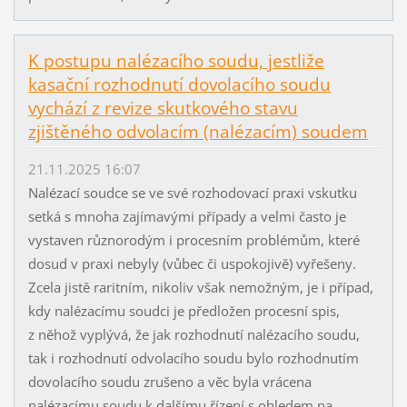
K postupu nalézacího soudu, jestliže
kasační rozhodnutí dovolacího soudu
vychází z revize skutkového stavu
zjištěného odvolacím (nalézacím) soudem
21.11.2025 16:07
Nalézací soudce se ve své rozhodovací praxi vskutku
setká s mnoha zajímavými případy a velmi často je
vystaven různorodým i procesním problémům, které
dosud v praxi nebyly (vůbec či uspokojivě) vyřešeny.
Zcela jistě raritním, nikoliv však nemožným, je i případ,
kdy nalézacímu soudci je předložen procesní spis,
z něhož vyplývá, že jak rozhodnutí nalézacího soudu,
tak i rozhodnutí odvolacího soudu bylo rozhodnutím
dovolacího soudu zrušeno a věc byla vrácena
nalézacímu soudu k dalšímu řízení s ohledem na