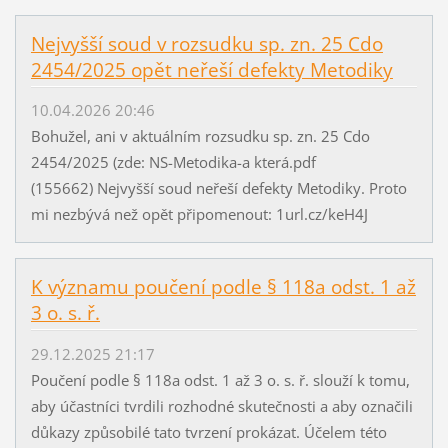
Nejvyšší soud v rozsudku sp. zn. 25 Cdo
2454/2025 opět neřeší defekty Metodiky
10.04.2026 20:46
Bohužel, ani v aktuálním rozsudku sp. zn. 25 Cdo
2454/2025 (zde: NS-Metodika-a která.pdf
(155662) Nejvyšší soud neřeší defekty Metodiky. Proto
mi nezbývá než opět připomenout: 1url.cz/keH4J
K významu poučení podle § 118a odst. 1 až
3 o. s. ř.
29.12.2025 21:17
Poučení podle § 118a odst. 1 až 3 o. s. ř. slouží k tomu,
aby účastníci tvrdili rozhodné skutečnosti a aby označili
důkazy způsobilé tato tvrzení prokázat. Účelem této