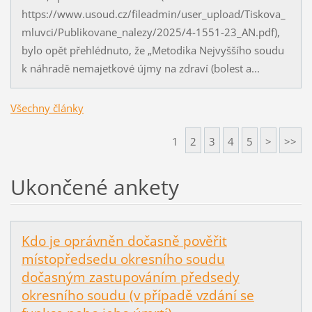
https://www.usoud.cz/fileadmin/user_upload/Tiskova_
mluvci/Publikovane_nalezy/2025/4-1551-23_AN.pdf),
bylo opět přehlédnuto, že „Metodika Nejvyššího soudu
k náhradě nemajetkové újmy na zdraví (bolest a...
Všechny články
1
2
3
4
5
>
>>
Ukončené ankety
Kdo je oprávněn dočasně pověřit
místopředsedu okresního soudu
dočasným zastupováním předsedy
okresního soudu (v případě vzdání se