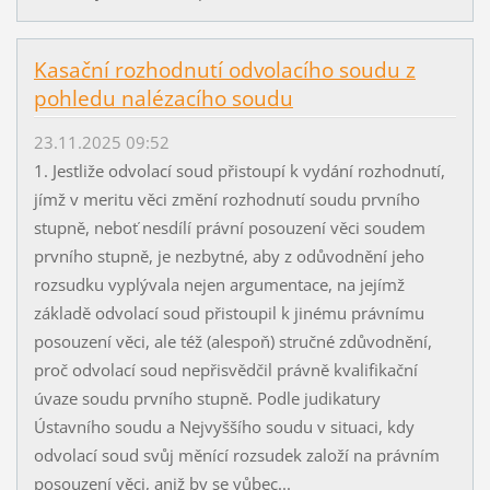
Kasační rozhodnutí odvolacího soudu z
pohledu nalézacího soudu
23.11.2025 09:52
1. Jestliže odvolací soud přistoupí k vydání rozhodnutí,
jímž v meritu věci změní rozhodnutí soudu prvního
stupně, neboť nesdílí právní posouzení věci soudem
prvního stupně, je nezbytné, aby z odůvodnění jeho
rozsudku vyplývala nejen argumentace, na jejímž
základě odvolací soud přistoupil k jinému právnímu
posouzení věci, ale též (alespoň) stručné zdůvodnění,
proč odvolací soud nepřisvědčil právně kvalifikační
úvaze soudu prvního stupně. Podle judikatury
Ústavního soudu a Nejvyššího soudu v situaci, kdy
odvolací soud svůj měnící rozsudek založí na právním
posouzení věci, aniž by se vůbec...