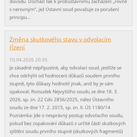
důvodu. Dochází tak k protiústavnímu zacházení „rovně
s nerovným“, jež Ústavní soud považuje za porušení
principu...
Změna skutkového stavu v odvolacím
řízení
10.04.2026 20:35
Je zásadně nepřípustné, aby odvolací soud, jestliže se
chce odchýlit od hodnocení důkazů soudem prvního
stupně, tyto důkazy hodnotil jinak, aniž by je sám
opakoval. Rozsudek Nejvyššího soudu ze dne 18. 3.
2026, sp. zn. 22 Cdo 2856/2025, nález Ústavního
soudu ze dne 17. 2. 2015, sp. zn. II. ÚS 1180/14
Poznámka: Jde o nesprávný postup odvolacího soudu,
pokud bez zopakování důkazů z určité části skutkových
zjištění soudu prvního stupně (skutkových fragmentů)