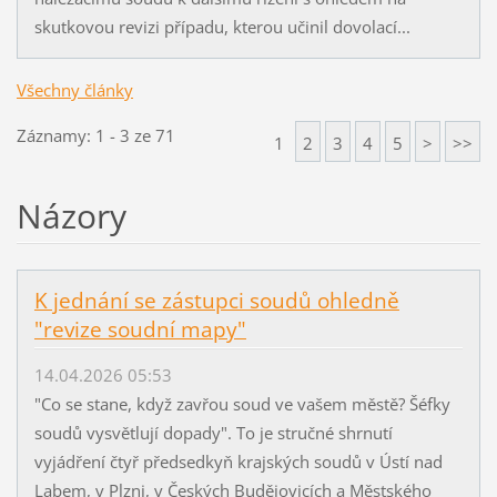
skutkovou revizi případu, kterou učinil dovolací...
Všechny články
Záznamy: 1 - 3 ze 71
1
2
3
4
5
>
>>
Názory
K jednání se zástupci soudů ohledně
"revize soudní mapy"
14.04.2026 05:53
"Co se stane, když zavřou soud ve vašem městě? Šéfky
soudů vysvětlují dopady". To je stručné shrnutí
vyjádření čtyř předsedkyň krajských soudů v Ústí nad
Labem, v Plzni, v Českých Budějovicích a Městského