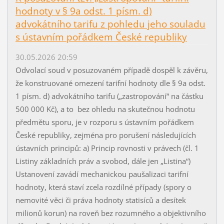
hodnoty v § 9a odst. 1 písm. d)
advokátního tarifu z pohledu jeho souladu
s ústavním pořádkem České republiky
30.05.2026 20:59
Odvolací soud v posuzovaném případě dospěl k závěru,
že konstruované omezení tarifní hodnoty dle § 9a odst.
1 písm. d) advokátního tarifu („zastropování“ na částku
500 000 Kč), a to bez ohledu na skutečnou hodnotu
předmětu sporu, je v rozporu s ústavním pořádkem
České republiky, zejména pro porušení následujících
ústavních principů: a) Princip rovnosti v právech (čl. 1
Listiny základních práv a svobod, dále jen „Listina“)
Ustanovení zavádí mechanickou paušalizaci tarifní
hodnoty, která staví zcela rozdílné případy (spory o
nemovité věci či práva hodnoty statisíců a desítek
milionů korun) na roveň bez rozumného a objektivního