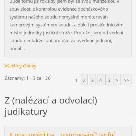
Bude tomu již rok,kdy jsem byl se svou manželkou v
souvislosti s kontrolou evidence docházkového
systému našeho soudu nemyslně monitorován
kamerovým systémem soudu, a dále i prostřednictvím
místní jednotky justiční stráže. Protože jsem od vedení
soudu neobdržel ani omluvu za uvedené jednání,
podal...
Všechny články
Záznamy: 1 - 3 ze 126
1
2
3
4
5
>
>>
Z (nalézací a odvolací)
judikatury
K posuzování tzv. „zastropování“ tarifní