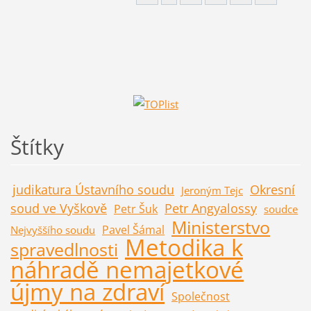
Štítky
judikatura Ústavního soudu
Okresní
Jeroným Tejc
soud ve Vyškově
Petr Angyalossy
Petr Šuk
soudce
Ministerstvo
Pavel Šámal
Nejvyššího soudu
Metodika k
spravedlnosti
náhradě nemajetkové
újmy na zdraví
Společnost