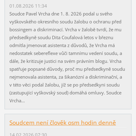
01.08.2026 11:34
Soudce Pavel Vrcha dne 1. 8. 2026 podal u svého
vyškovského okresního soudu žalobu o ochranu před
bossingem a diskriminací. Vrcha v žalobě tvrdí, že mu
předsedkyně soudu Dita Coufalová letos v březnu
odmítla jmenovat asistenta z důvodů, že Vrcha má
nedostatek sebereflexe vůči tamnímu vedení soudu, a
dále, že kritizuje justici na svém právním blogu. Vrcha
spatřuje popsané důvody, proč mu předsedkyně soudu
nejmenovala asistenta, za šikanózní a diskriminační, a
v této věci podal žalobu, jíž se po předsedkyni soudu
(zastupující vyškovský soud) domáhá omluvy. Soudce
Vrcha...
Soudcem není člověk osm hodin denně
14.02.2026 07:30