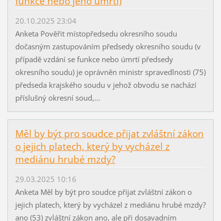
funkce nebo jeho úmrtí)
20.10.2025 23:04
Anketa Pověřit místopředsedu okresního soudu
dočasným zastupováním předsedy okresního soudu (v
případě vzdání se funkce nebo úmrtí předsedy
okresního soudu) je oprávněn ministr spravedlnosti (75)
předseda krajského soudu v jehož obvodu se nachází
příslušný okresní soud,...
Měl by být pro soudce přijat zvláštní zákon
o jejich platech, který by vycházel z
mediánu hrubé mzdy?
29.03.2025 10:16
Anketa Měl by být pro soudce přijat zvláštní zákon o
jejich platech, který by vycházel z mediánu hrubé mzdy?
ano (53) zvláštní zákon ano, ale při dosavadním