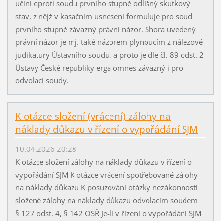
učiní oproti soudu prvního stupně odlišný skutkový
stav, z nějž v kasačním usnesení formuluje pro soud
prvního stupně závazný právní názor. Shora uvedený
právní názor je mj. také názorem plynoucím z nálezové
judikatury Ústavního soudu, a proto je dle čl. 89 odst. 2
Ústavy České republiky erga omnes závazný i pro
odvolací soudy.
K otázce složení (vrácení) zálohy na
náklady důkazu v řízení o vypořádání SJM
10.04.2026 20:28
K otázce složení zálohy na náklady důkazu v řízení o
vypořádání SJM K otázce vrácení spotřebované zálohy
na náklady důkazu K posuzování otázky nezákonnosti
složené zálohy na náklady důkazu odvolacím soudem
§ 127 odst. 4, § 142 OSŘ Je-li v řízení o vypořádání SJM