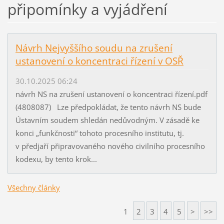
připomínky a vyjádření
Návrh Nejvyššího soudu na zrušení
ustanovení o koncentraci řízení v OSŘ
30.10.2025 06:24
návrh NS na zrušení ustanovení o koncentraci řízení.pdf
(4808087) Lze předpokládat, že tento návrh NS bude
Ústavním soudem shledán nedůvodným. V zásadě ke
konci „funkčnosti“ tohoto procesního institutu, tj.
v předjaří připravovaného nového civilního procesního
kodexu, by tento krok...
Všechny články
1
2
3
4
5
>
>>