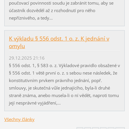
poučovací povinnosti soudu je zabránit tomu, aby se
účastník dozvěděl až z rozhodnutí pro něho
nepříznivého, a tedy...
K výkladu § 556 odst. 1 o. z. K jednání v
omylu
29.12.2025 21:16
§ 556 odst. 1, § 583 o. z. Výkladové pravidlo obsažené v
§ 556 odst. 1 větě první o. z. s sebou nese následek, že
konstitutivním prvkem právního jednání, popř.
smlouvy, je skutečná vůle jednajícího, byla-li druhé
straně známa, anebo musela-li o ní vědět, naproti tomu
její nesprávné vyjádření,...
Všechny články