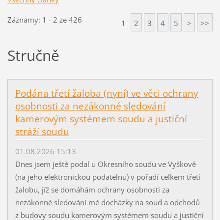
Záznamy: 1 - 2 ze 426
1
2
3
4
5
>
>>
Stručně
Podána třetí žaloba (nyní) ve věci ochrany
osobnosti za nezákonné sledování
kamerovým systémem soudu a justiční
stráží soudu
01.08.2026 15:13
Dnes jsem ještě podal u Okresního soudu ve Vyškově
(na jeho elektronickou podatelnu) v pořadí celkem třetí
žalobu, jíž se domáhám ochrany osobnosti za
nezákonné sledování mé docházky na soud a odchodů
z budovy soudu kamerovým systémem soudu a justiční