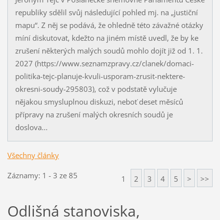
republiky sdělil svůj následující pohled mj. na „justiční
mapu“. Z něj se podává, že ohledně této závažné otázky
míní diskutovat, kdežto na jiném místě uvedl, že by ke
zrušení některých malých soudů mohlo dojít již od 1. 1.
2027 (https://www.seznamzpravy.cz/clanek/domaci-
politika-tejc-planuje-kvuli-usporam-zrusit-nektere-
okresni-soudy-295803), což v podstatě vylučuje
nějakou smysluplnou diskuzi, neboť deset měsíců
přípravy na zrušení malých okresních soudů je
doslova...
Všechny články
Záznamy: 1 - 3 ze 85
1
2
3
4
5
>
>>
Odlišná stanoviska,