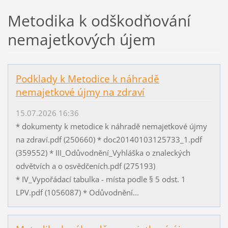
Metodika k odškodňování
nemajetkových újem
Podklady k Metodice k náhradě
nemajetkové újmy na zdraví
15.07.2026 16:36
* dokumenty k metodice k náhradě nemajetkové újmy
na zdraví.pdf (250660) * doc20140103125733_1.pdf
(359552) * III_Odůvodnění_Vyhláška o znaleckých
odvětvích a o osvědčeních.pdf (275193)
* IV_Vypořádací tabulka - místa podle § 5 odst. 1
LPV.pdf (1056087) * Odůvodnění...