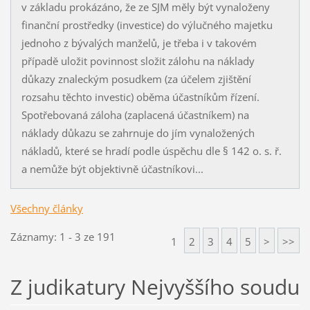
v základu prokázáno, že ze SJM měly být vynaloženy
finanční prostředky (investice) do výlučného majetku
jednoho z bývalých manželů, je třeba i v takovém
případě uložit povinnost složit zálohu na náklady
důkazy znaleckým posudkem (za účelem zjištění
rozsahu těchto investic) oběma účastníkům řízení.
Spotřebovaná záloha (zaplacená účastníkem) na
náklady důkazu se zahrnuje do jím vynaložených
nákladů, které se hradí podle úspěchu dle § 142 o. s. ř.
a nemůže být objektivně účastníkovi...
Všechny články
Záznamy: 1 - 3 ze 191
1
2
3
4
5
>
>>
Z judikatury Nejvyššího soudu