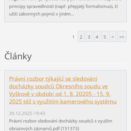
principy spravedlnosti (např. přepjatý formalismus), či
užití zákonných pojmů v jiném...
1
2
3
4
5
>
>>
Články
Právní rozbor týkající se sledování
docházky soudců Okresního soudu ve
Vyškově v období od 1. 8. 20205 - 15. 9.
2025 též s využitím kamerového systému
30.12.2025 19:43
Právní rozbor-sledování docházky soudců s využím
obrazových záznamů.pdf (151373)