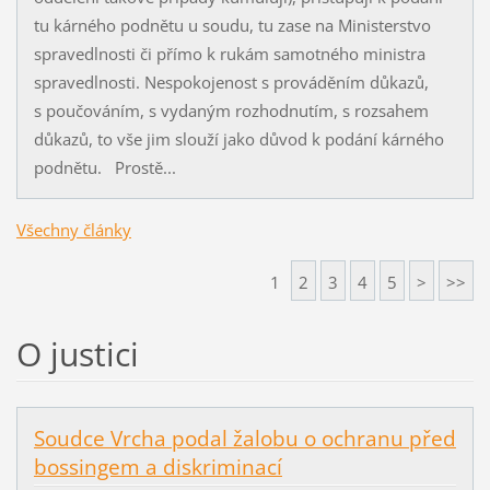
tu kárného podnětu u soudu, tu zase na Ministerstvo
spravedlnosti či přímo k rukám samotného ministra
spravedlnosti. Nespokojenost s prováděním důkazů,
s poučováním, s vydaným rozhodnutím, s rozsahem
důkazů, to vše jim slouží jako důvod k podání kárného
podnětu. Prostě...
Všechny články
1
2
3
4
5
>
>>
O justici
Soudce Vrcha podal žalobu o ochranu před
bossingem a diskriminací